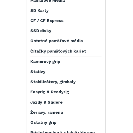
Pamäťové Média
SD Karty
CF / CF Express
SSD disky
Ostatné pamäťové média
Čítačky pamäťových kariet
Kamerový grip
Statívy
Stabilizátory, gimbaly
Easyrig & Readyrig
Jazdy & Slidere
Žeriavy, ramená
Ostatný grip
Príslušenstvo k stabilizátorom