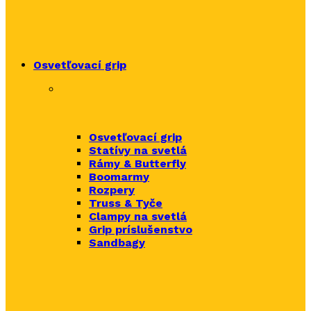
Osvetľovací grip
Osvetľovací grip
Statívy na svetlá
Rámy & Butterfly
Boomarm
y
Rozpery
Truss & Tyče
Clampy na svetlá
Grip príslušenstvo
Sandbagy