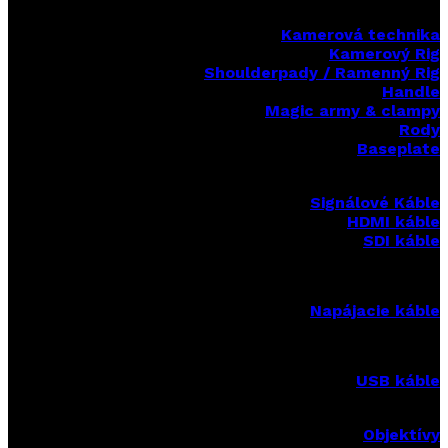
Kamerová technika
Kamerový Rig
Shoulderpady / Ramenný Rig
Handle
Magic army & clampy
Rody
Baseplate
Signálové Káble
HDMI káble
SDI káble
Napájacie káble
USB káble
Objektívy