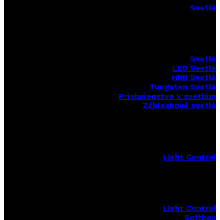
Svetlá
Svetlá
LED Svetlá
HMI Svetlá
Tungsten Svetlá
Príslušenstvo k svetlám
Zábleskové svetlá
Light Control
Light Control
Softbox