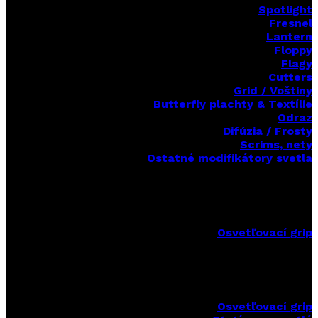
Spotlight
Fresnel
Lantern
Floppy
Flagy
Cutters
Grid / Voštiny
Butterfly plachty & Textílie
Odraz
Difúzia / Frosty
Scrims,
nety
Ostatné modifikátory svetla
Osvetľovací grip
Osvetľovací grip