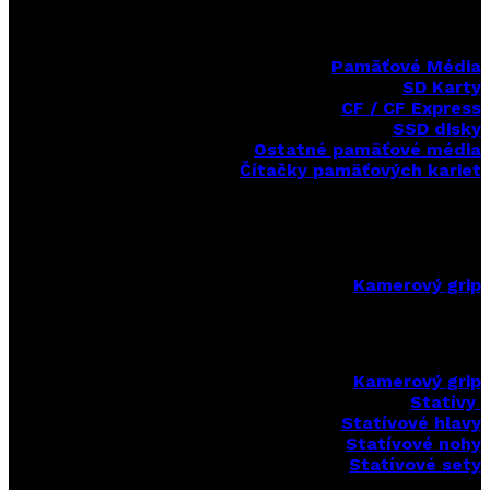
Pamäťové Média
SD Karty
CF / CF Express
SSD disky
Ostatné pamäťové média
Čítačky
pamäťových kariet
Kamerový grip
Kamerový grip
Statívy
Statívové hlavy
Statívové nohy
Statívové sety