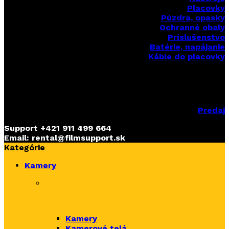
Placovky
Púzdra, opasky
Ochranné obaly
Príslušenstvo
Batérie, napájanie
Káble do placovky
Predaj
Support
+421 911 499 664
Email: rental@filmsupport.sk
Kategórie
Kamery
Kamery
Kamerové telá