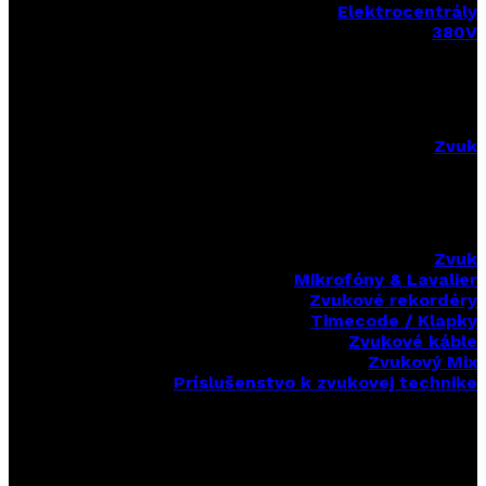
Elektrocentrály
380V
Zvuk
Zvuk
Mikrofóny & Lavalier
Zvukové rekordéry
Timecode / Klapky
Zvukové káble
Zvukový Mix
Príslušenstvo k zvukovej technike