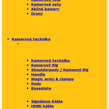
Kamerové sety
Akčné kamery
Drony
Kamerová technika
Kamerová technika
Kamerový Rig
Shoulderpady / Ramenný Rig
Handle
Magic army & clampy
Rody
Baseplate
Signálové Káble
HDMI káble