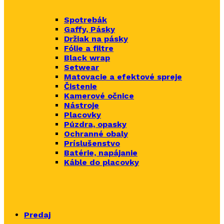
Spotrebák
Gaffy, Pásky
Držiak na pásky
Fólie a filtre
Black wrap
Setwear
Matovacie a efektové spreje
Čistenie
Kamerové očnice
Nástroje
Placovky
Púzdra, opasky
Ochranné obaly
Príslušenstvo
Batérie, napájanie
Káble do placovky
Predaj