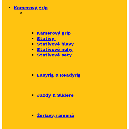
Kamerový grip
Kamerový grip
Statívy
Statívové hlavy
Statívové nohy
Statívové sety
Easyrig & Readyrig
Jazdy & Slidere
Žeriavy, ramená