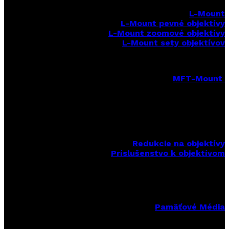
L-Mount
L-Mount pevné objektívy
L-Mount zoomové objektívy
L-Mount sety objektívov
MFT-Mount
MFT-Mount pevné objektívy
MFT-Mount zoomové objektívy
MFT-Mount sety objektívov
Redukcie na objektívy
Príslušenstvo k objektívom
Pamäťové Média