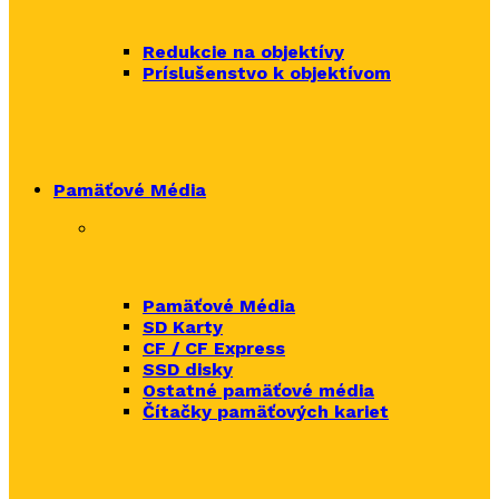
Redukcie na objektívy
Príslušenstvo k objektívom
Pamäťové Média
Pamäťové Média
SD Karty
CF / CF Express
SSD disky
Ostatné pamäťové média
Čítačky
pamäťových kariet