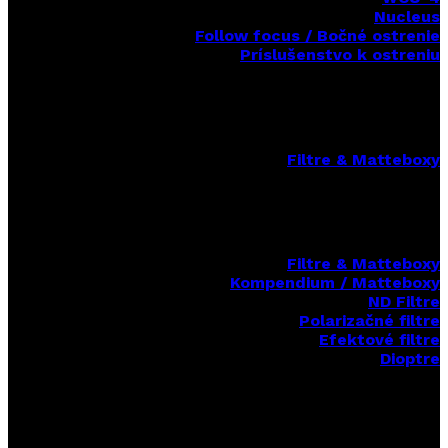
Nucleus
Follow focus / Bočné ostrenie
Príslušenstvo k ostreniu
Filtre & Matteboxy
Filtre & Matteboxy
Kompendium / Matteboxy
ND Filtre
Polarizačné filtre
Efektové filtre
Dioptre