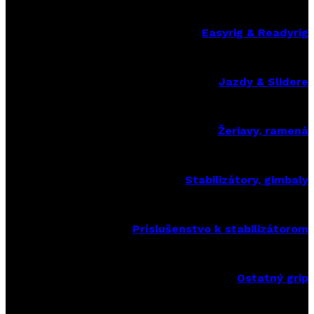
Easyrig & Readyrig
Jazdy & Slidere
Žeriavy, ramená
Stabilizátory, gimbaly
Príslušenstvo k stabilizátorom
Ostatný grip