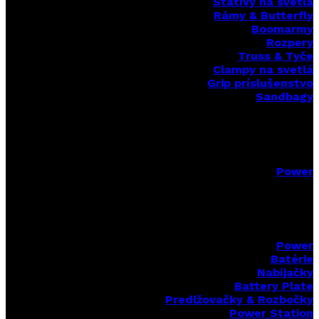
Statívy na svetlá
Rámy & Butterfly
Boomarm
y
Rozpery
Truss & Tyče
Clampy na svetlá
Grip príslušenstvo
Sandbagy
Power
Power
Batérie
Nabíjačky
Battery Plate
Predlžovačky & Rozbočky
Power Station