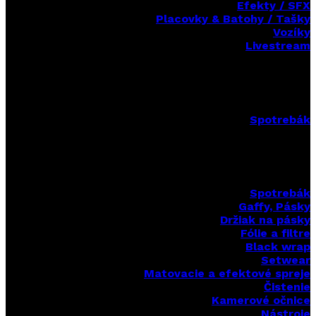
Efekty / SFX
Placovky & Batohy / Tašky
Vozíky
Livestream
Spotrebák
Spotrebák
Gaffy, Pásky
Držiak na pásky
Fólie a filtre
Black wrap
Setwear
Matovacie a efektové spreje
Čistenie
Kamerové očnice
Nástroje