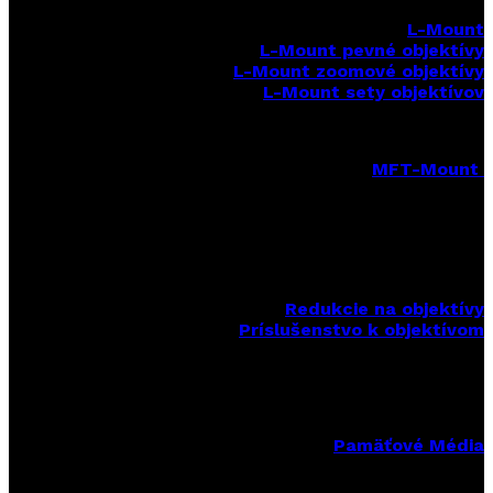
L-Mount
L-Mount pevné objektívy
L-Mount zoomové objektívy
L-Mount sety objektívov
MFT-Mount
MFT-Mount pevné objektívy
MFT-Mount zoomové objektívy
MFT-Mount sety objektívov
Redukcie na objektívy
Príslušenstvo k objektívom
Pamäťové Média