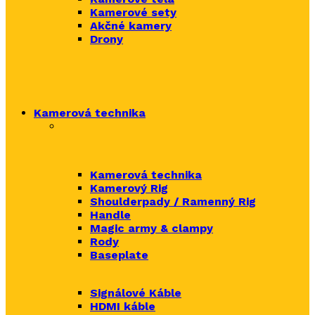
Kamerové sety
Akčné kamery
Drony
Kamerová technika
Kamerová technika
Kamerový Rig
Shoulderpady / Ramenný Rig
Handle
Magic army & clampy
Rody
Baseplate
Signálové Káble
HDMI káble