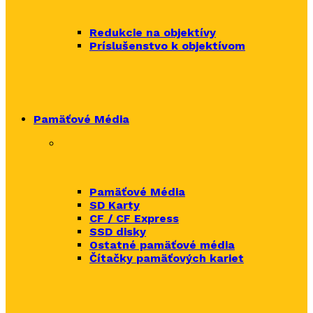
Redukcie na objektívy
Príslušenstvo k objektívom
Pamäťové Média
Pamäťové Média
SD Karty
CF / CF Express
SSD disky
Ostatné pamäťové média
Čítačky
pamäťových kariet