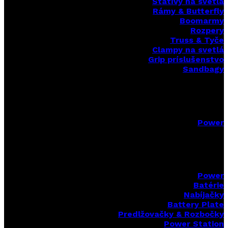
Statívy na svetlá
Rámy & Butterfly
Boomarm
y
Rozpery
Truss & Tyče
Clampy na svetlá
Grip príslušenstvo
Sandbagy
Power
Power
Batérie
Nabíjačky
Battery Plate
Predlžovačky & Rozbočky
Power Station