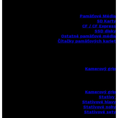
Pamäťové Média
SD Karty
CF / CF Express
SSD disky
Ostatné pamäťové média
Čítačky
pamäťových kariet
Kamerový grip
Kamerový grip
Statívy
Statívové hlavy
Statívové nohy
Statívové sety