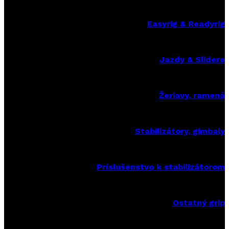
Easyrig & Readyrig
Jazdy & Slidere
Žeriavy, ramená
Stabilizátory, gimbaly
Príslušenstvo k stabilizátorom
Ostatný grip