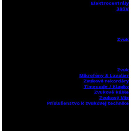
Elektrocentrály
380V
Zvuk
Zvuk
Mikrofóny & Lavalier
Zvukové rekordéry
Timecode / Klapky
Zvukové káble
Zvukový Mix
Príslušenstvo k zvukovej technike