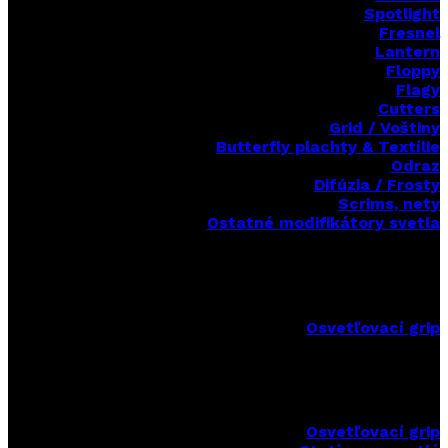
Spotlight
Fresnel
Lantern
Floppy
Flagy
Cutters
Grid / Voštiny
Butterfly plachty & Textílie
Odraz
Difúzia / Frosty
Scrims,
nety
Ostatné modifikátory svetla
Osvetľovací grip
Osvetľovací grip