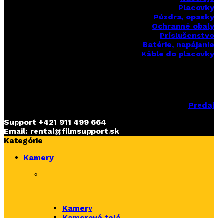
Placovky
Púzdra, opasky
Ochranné obaly
Príslušenstvo
Batérie, napájanie
Káble do placovky
Predaj
Support
+421 911 499 664
Email: rental@filmsupport.sk
Kategórie
Kamery
Kamery
Kamerové telá