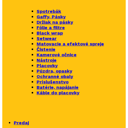
Spotrebák
Gaffy, Pásky
Držiak na pásky
Fólie a filtre
Black wrap
Setwear
Matovacie a efektové spreje
Čistenie
Kamerové očnice
Nástroje
Placovky
Púzdra, opasky
Ochranné obaly
Príslušenstvo
Batérie, napájanie
Káble do placovky
Predaj