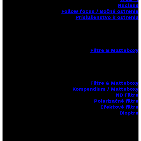
Nucleus
Follow focus / Bočné ostrenie
Príslušenstvo k ostreniu
Filtre & Matteboxy
Filtre & Matteboxy
Kompendium / Matteboxy
ND Filtre
Polarizačné filtre
Efektové filtre
Dioptre