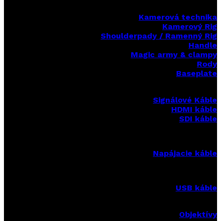
Kamerová technika
Kamerový Rig
Shoulderpady / Ramenný Rig
Handle
Magic army & clampy
Rody
Baseplate
Signálové Káble
HDMI káble
SDI káble
Napájacie káble
USB káble
Objektívy