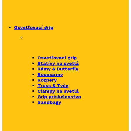
Osvetľovací grip
Osvetľovací grip
Statívy na svetlá
Rámy & Butterfly
Boomarm
y
Rozpery
Truss & Tyče
Clampy na svetlá
Grip príslušenstvo
Sandbagy