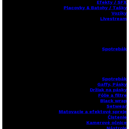
Efekty / SFX
Placovky & Batohy / Tašky
Vozíky
Livestream
Spotrebák
Spotrebák
Gaffy, Pásky
Držiak na pásky
Fólie a filtre
Black wrap
Setwear
Matovacie a efektové spreje
Čistenie
Kamerové očnice
Nástroje