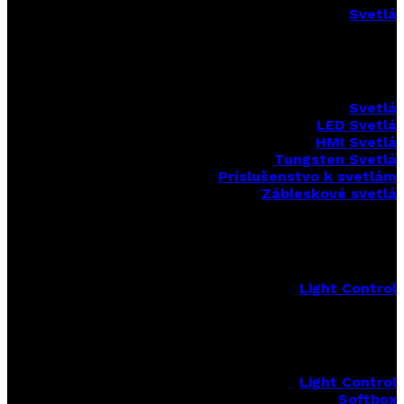
Svetlá
Svetlá
LED Svetlá
HMI Svetlá
Tungsten Svetlá
Príslušenstvo k svetlám
Zábleskové svetlá
Light Control
Light Control
Softbox