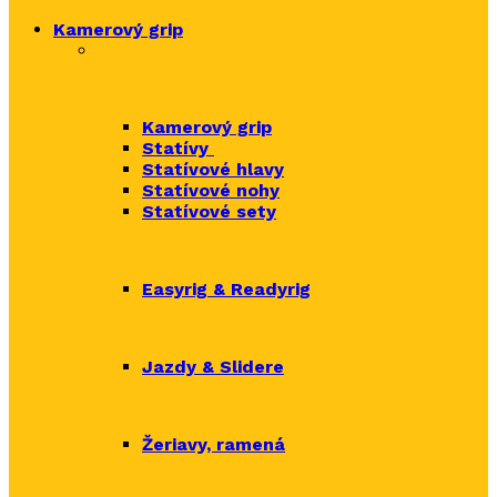
Kamerový grip
Kamerový grip
Statívy
Statívové hlavy
Statívové nohy
Statívové sety
Easyrig & Readyrig
Jazdy & Slidere
Žeriavy, ramená