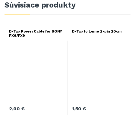
Súvisiace produkty
D-Tap Power Cable for SONY
D-Tap to Lemo 2-pin 20cm
FX6/FX9
2,00
€
1,50
€