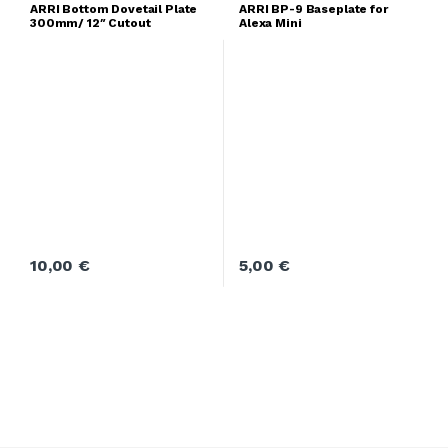
ARRI Bottom Dovetail Plate
ARRI BP-9 Baseplate for
300mm/ 12″ Cutout
Alexa Mini
10,00
€
5,00
€