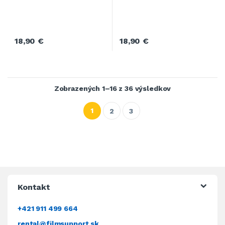
18,90
€
18,90
€
Zobrazených 1–16 z 36 výsledkov
1
2
3
Kontakt
+421 911 499 664
rental@filmsupport.sk