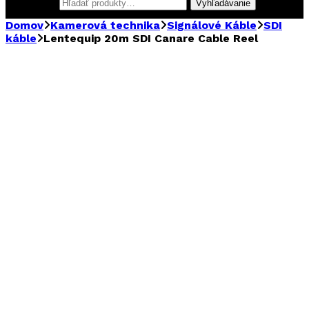
Hľadať:
Vyhľadávanie
Domov
Kamerová technika
Signálové Káble
SDI
káble
Lentequip 20m SDI Canare Cable Reel