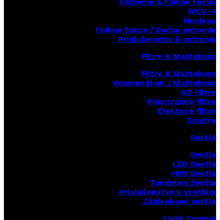
Ostrenie & Follow Focus
WCU-4
Nucleus
Follow focus / Bočné ostrenie
Príslušenstvo k ostreniu
Filtre & Matteboxy
Filtre & Matteboxy
Kompendium / Matteboxy
ND Filtre
Polarizačné filtre
Efektové filtre
Dioptre
Svetlá
Svetlá
LED Svetlá
HMI Svetlá
Tungsten Svetlá
Príslušenstvo k svetlám
Zábleskové svetlá
Light Control