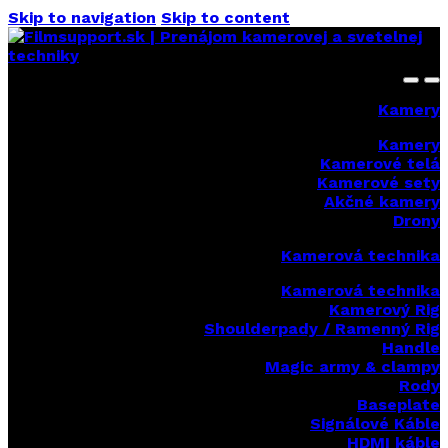
Skip to navigation
Skip to content
Kamery
Kamery
Kamerové telá
Kamerové sety
Akčné kamery
Drony
Kamerová technika
Kamerová technika
Kamerový Rig
Shoulderpady / Ramenný Rig
Handle
Magic army & clampy
Rody
Baseplate
Signálové Káble
HDMI káble