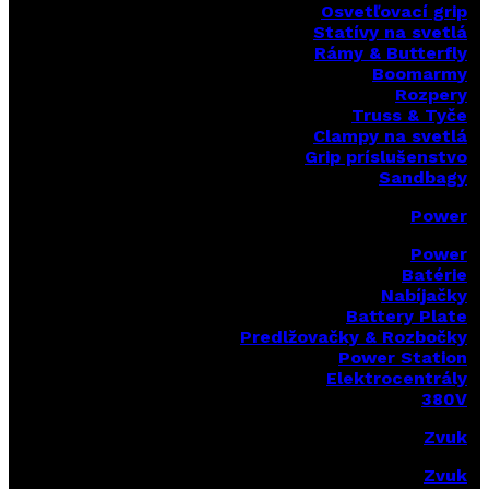
Osvetľovací grip
Statívy na svetlá
Rámy & Butterfly
Boomarm
y
Rozpery
Truss & Tyče
Clampy na svetlá
Grip príslušenstvo
Sandbagy
Power
Power
Batérie
Nabíjačky
Battery Plate
Predlžovačky & Rozbočky
Power Station
Elektrocentrály
380V
Zvuk
Zvuk