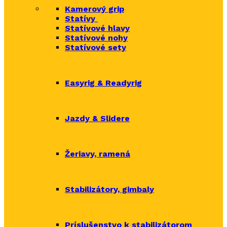
Kamerový grip
Statívy
Statívové hlavy
Statívové nohy
Statívové sety
Easyrig & Readyrig
Jazdy & Slidere
Žeriavy, ramená
Stabilizátory, gimbaly
Príslušenstvo k stabilizátorom