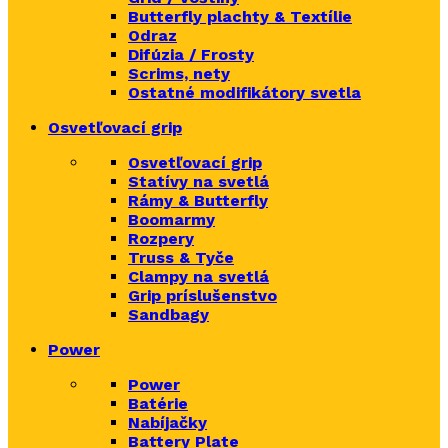
Butterfly plachty & Textílie
Odraz
Difúzia / Frosty
Scrims,
nety
Ostatné modifikátory svetla
Osvetľovací grip
Osvetľovací grip
Statívy na svetlá
Rámy & Butterfly
Boomarm
y
Rozpery
Truss & Tyče
Clampy na svetlá
Grip príslušenstvo
Sandbagy
Power
Power
Batérie
Nabíjačky
Battery Plate