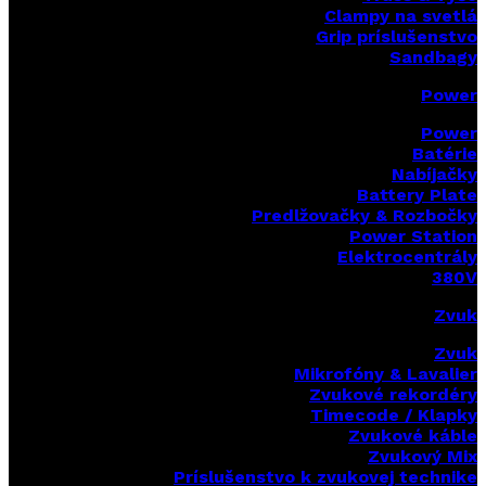
Clampy na svetlá
Grip príslušenstvo
Sandbagy
Power
Power
Batérie
Nabíjačky
Battery Plate
Predlžovačky & Rozbočky
Power Station
Elektrocentrály
380V
Zvuk
Zvuk
Mikrofóny & Lavalier
Zvukové rekordéry
Timecode / Klapky
Zvukové káble
Zvukový Mix
Príslušenstvo k zvukovej technike