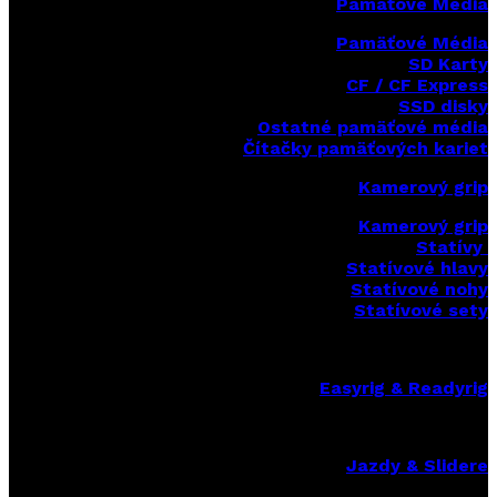
Pamäťové Média
Pamäťové Média
SD Karty
CF / CF Express
SSD disky
Ostatné pamäťové média
Čítačky
pamäťových kariet
Kamerový grip
Kamerový grip
Statívy
Statívové hlavy
Statívové nohy
Statívové sety
Easyrig & Readyrig
Jazdy & Slidere