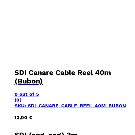
SDI Canare Cable Reel 40m
(Bubon)
0
out of 5
(0)
SKU: SDI_CANARE_CABLE_REEL_40M_BUBON
13,00
€
SDI (ang-ang) 2m