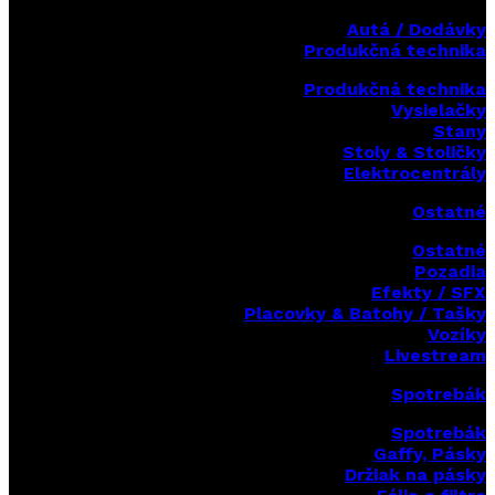
Autá / Dodávky
Produkčná technika
Produkčná technika
Vysielačky
Stany
Stoly & Stoličky
Elektrocentrály
Ostatné
Ostatné
Pozadia
Efekty / SFX
Placovky & Batohy / Tašky
Vozíky
Livestream
Spotrebák
Spotrebák
Gaffy, Pásky
Držiak na pásky