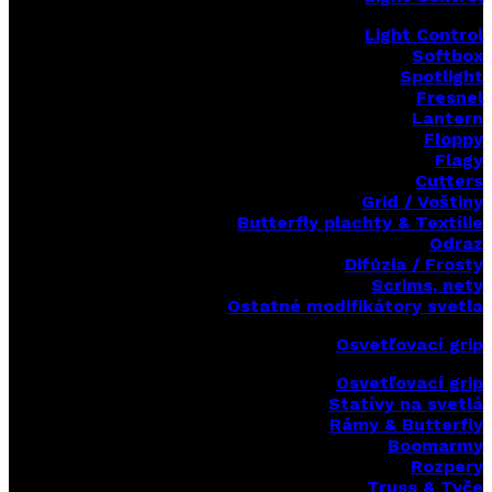
Light Control
Softbox
Spotlight
Fresnel
Lantern
Floppy
Flagy
Cutters
Grid / Voštiny
Butterfly plachty & Textílie
Odraz
Difúzia / Frosty
Scrims,
nety
Ostatné modifikátory svetla
Osvetľovací grip
Osvetľovací grip
Statívy na svetlá
Rámy & Butterfly
Boomarm
y
Rozpery
Truss & Tyče