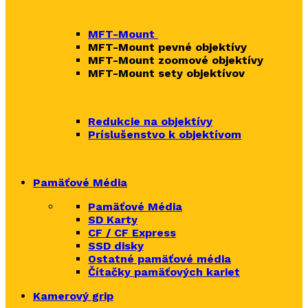
MFT-Mount
MFT-Mount pevné objektívy
MFT-Mount zoomové objektívy
MFT-Mount sety objektívov
Redukcie na objektívy
Príslušenstvo k objektívom
Pamäťové Média
Pamäťové Média
SD Karty
CF / CF Express
SSD disky
Ostatné pamäťové média
Čítačky
pamäťových kariet
Kamerový grip