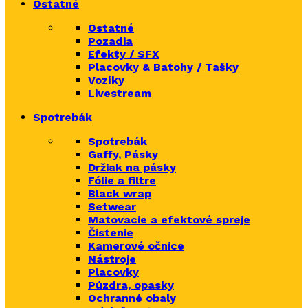
Ostatné
Ostatné
Pozadia
Efekty / SFX
Placovky & Batohy / Tašky
Vozíky
Livestream
Spotrebák
Spotrebák
Gaffy, Pásky
Držiak na pásky
Fólie a filtre
Black wrap
Setwear
Matovacie a efektové spreje
Čistenie
Kamerové očnice
Nástroje
Placovky
Púzdra, opasky
Ochranné obaly