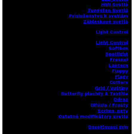
HMI Svetlá
Tungsten Svetlá
Príslušenstvo k svetlám
Zábleskové svetlá
Light Control
Light Control
Softbox
Spotlight
Fresnel
Lantern
Floppy
Flagy
Cutters
Grid / Voštiny
Butterfly plachty & Textílie
Odraz
Difúzia / Frosty
Scrims,
nety
Ostatné modifikátory svetla
Osvetľovací grip