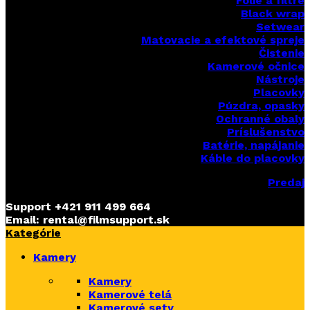
Fólie a filtre
Black wrap
Setwear
Matovacie a efektové spreje
Čistenie
Kamerové očnice
Nástroje
Placovky
Púzdra, opasky
Ochranné obaly
Príslušenstvo
Batérie, napájanie
Káble do placovky
Predaj
Support
+421 911 499 664
Email: rental@filmsupport.sk
Kategórie
Kamery
Kamery
Kamerové telá
Kamerové sety