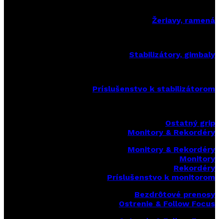
Žeriavy, ramená
Stabilizátory, gimbaly
Príslušenstvo k stabilizátorom
Ostatný grip
Monitory & Rekordéry
Monitory & Rekordéry
Monitory
Rekordéry
Príslušenstvo k monitorom
Bezdrôtové prenosy
Ostrenie & Follow Focus