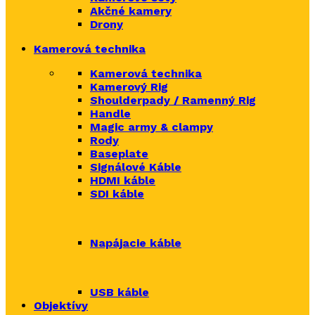
Akčné kamery
Drony
Kamerová technika
Kamerová technika
Kamerový Rig
Shoulderpady / Ramenný Rig
Handle
Magic army & clampy
Rody
Baseplate
Signálové Káble
HDMI káble
SDI káble
Napájacie káble
USB káble
Objektívy