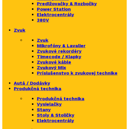
Predlžovačky & Rozbočky
Power Station
Elektrocentrály
380V
Zvuk
Zvuk
Mikrofóny & Lavalier
Zvukové rekordéry
Timecode / Klapky
Zvukové káble
Zvukový Mix
Príslušenstvo k zvukovej technike
Autá / Dodávky
Produkčná technika
Produkčná technika
Vysielačky
Stany
Stoly & Stoličky
Elektrocentrály