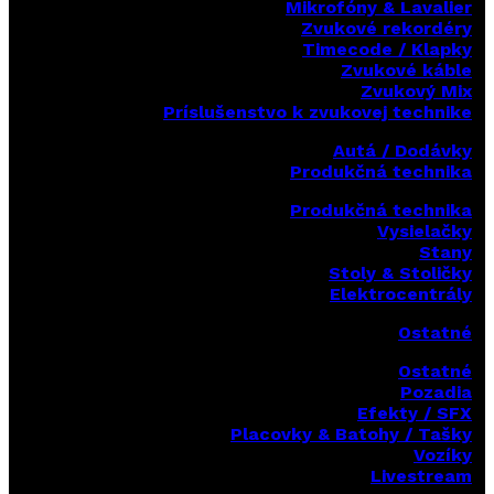
Mikrofóny & Lavalier
Zvukové rekordéry
Timecode / Klapky
Zvukové káble
Zvukový Mix
Príslušenstvo k zvukovej technike
Autá / Dodávky
Produkčná technika
Produkčná technika
Vysielačky
Stany
Stoly & Stoličky
Elektrocentrály
Ostatné
Ostatné
Pozadia
Efekty / SFX
Placovky & Batohy / Tašky
Vozíky
Livestream