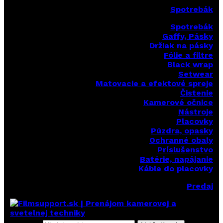
Spotrebák
Spotrebák
Gaffy, Pásky
Držiak na pásky
Fólie a filtre
Black wrap
Setwear
Matovacie a efektové spreje
Čistenie
Kamerové očnice
Nástroje
Placovky
Púzdra, opasky
Ochranné obaly
Príslušenstvo
Batérie, napájanie
Káble do placovky
Predaj