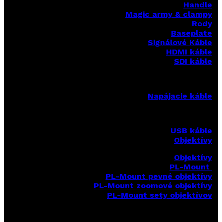
Handle
Magic army & clampy
Rody
Baseplate
Signálové Káble
HDMI káble
SDI káble
Napájacie káble
USB káble
Objektívy
Objektívy
PL-Mount
PL-Mount pevné objektívy
PL-Mount zoomové objektívy
PL-Mount sety objektívov