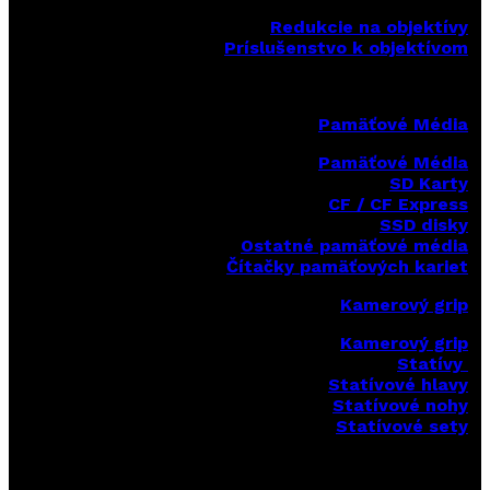
Redukcie na objektívy
Príslušenstvo k objektívom
Pamäťové Média
Pamäťové Média
SD Karty
CF / CF Express
SSD disky
Ostatné pamäťové média
Čítačky
pamäťových kariet
Kamerový grip
Kamerový grip
Statívy
Statívové hlavy
Statívové nohy
Statívové sety