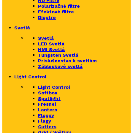
ND Filtre
Polarizačné filtre
Efektové filtre
Dioptre
Svetlá
Svetlá
LED Svetlá
HMI Svetlá
Tungsten Svetlá
Príslušenstvo k svetlám
Zábleskové svetlá
Light Control
Light Control
Softbox
Spotlight
Fresnel
Lantern
Floppy
Flagy
Cutters
Grid / Voštiny