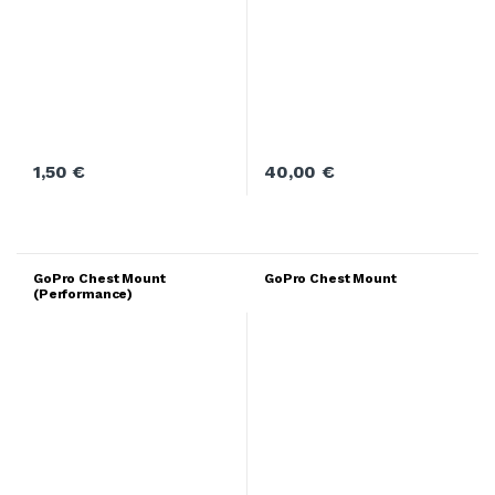
1,50
€
40,00
€
GoPro Chest Mount
GoPro Chest Mount
(Performance)