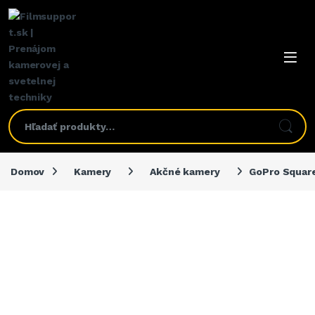
Domov
Kamery
Akčné kamery
GoPro Square