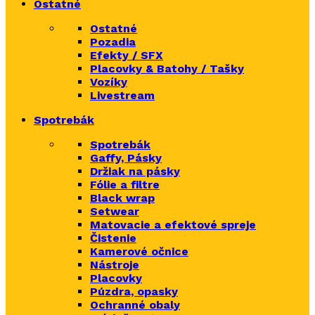
Ostatné
Ostatné
Pozadia
Efekty / SFX
Placovky & Batohy / Tašky
Vozíky
Livestream
Spotrebák
Spotrebák
Gaffy, Pásky
Držiak na pásky
Fólie a filtre
Black wrap
Setwear
Matovacie a efektové spreje
Čistenie
Kamerové očnice
Nástroje
Placovky
Púzdra, opasky
Ochranné obaly