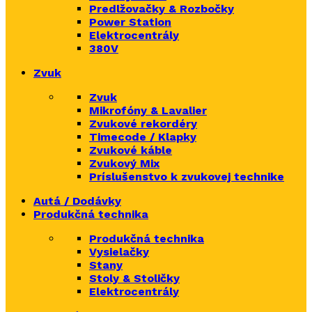
Predlžovačky & Rozbočky
Power Station
Elektrocentrály
380V
Zvuk
Zvuk
Mikrofóny & Lavalier
Zvukové rekordéry
Timecode / Klapky
Zvukové káble
Zvukový Mix
Príslušenstvo k zvukovej technike
Autá / Dodávky
Produkčná technika
Produkčná technika
Vysielačky
Stany
Stoly & Stoličky
Elektrocentrály