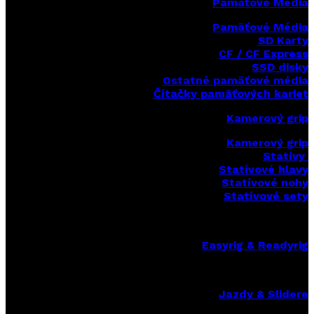
Pamäťové Média
Pamäťové Média
SD Karty
CF / CF Express
SSD disky
Ostatné pamäťové média
Čítačky
pamäťových kariet
Kamerový grip
Kamerový grip
Statívy
Statívové hlavy
Statívové nohy
Statívové sety
Easyrig & Readyrig
Jazdy & Slidere