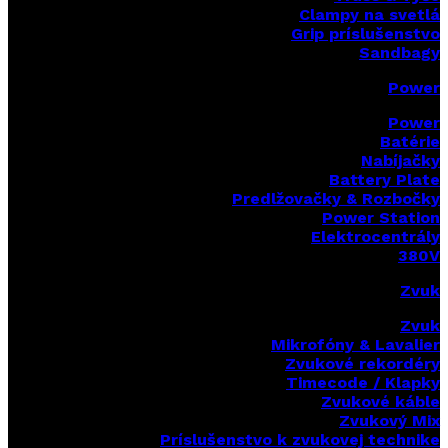
Clampy na svetlá
Grip príslušenstvo
Sandbagy
Power
Power
Batérie
Nabíjačky
Battery Plate
Predlžovačky & Rozbočky
Power Station
Elektrocentrály
380V
Zvuk
Zvuk
Mikrofóny & Lavalier
Zvukové rekordéry
Timecode / Klapky
Zvukové káble
Zvukový Mix
Príslušenstvo k zvukovej technike