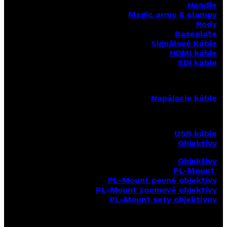
Handle
Magic army & clampy
Rody
Baseplate
Signálové Káble
HDMI káble
SDI káble
Napájacie káble
USB káble
Objektívy
Objektívy
PL-Mount
PL-Mount pevné objektívy
PL-Mount zoomové objektívy
PL-Mount sety objektívov