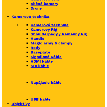
Akčné kamery
Drony
Kamerová technika
Kamerová technika
Kamerový Rig
Shoulderpady / Ramenný Rig
Handle
Magic army & clampy
Rody
Baseplate
Signálové Káble
HDMI káble
SDI káble
Napájacie káble
USB káble
Objektívy