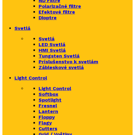
ND Filtre
Polarizačné filtre
Efektové filtre
Dioptre
Svetlá
Svetlá
LED Svetlá
HMI Svetlá
Tungsten Svetlá
Príslušenstvo k svetlám
Zábleskové svetlá
Light Control
Light Control
Softbox
Spotlight
Fresnel
Lantern
Floppy
Flagy
Cutters
Grid / Voštiny