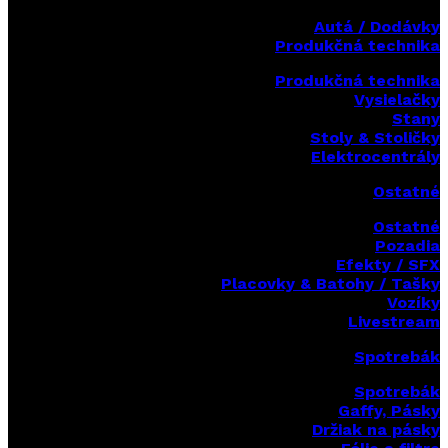
Autá / Dodávky
Produkčná technika
Produkčná technika
Vysielačky
Stany
Stoly & Stoličky
Elektrocentrály
Ostatné
Ostatné
Pozadia
Efekty / SFX
Placovky & Batohy / Tašky
Vozíky
Livestream
Spotrebák
Spotrebák
Gaffy, Pásky
Držiak na pásky