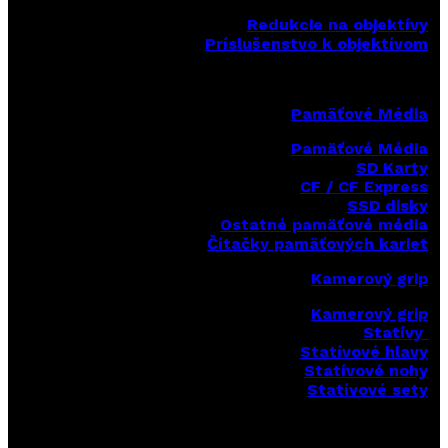
Redukcie na objektívy
Príslušenstvo k objektívom
Pamäťové Média
Pamäťové Média
SD Karty
CF / CF Express
SSD disky
Ostatné pamäťové média
Čítačky
pamäťových kariet
Kamerový grip
Kamerový grip
Statívy
Statívové hlavy
Statívové nohy
Statívové sety