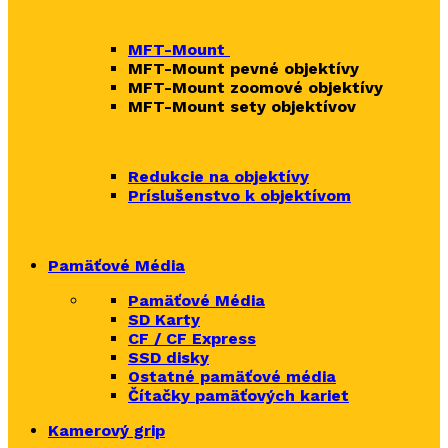
MFT-Mount
MFT-Mount pevné objektívy
MFT-Mount zoomové objektívy
MFT-Mount sety objektívov
Redukcie na objektívy
Príslušenstvo k objektívom
Pamäťové Média
Pamäťové Média
SD Karty
CF / CF Express
SSD disky
Ostatné pamäťové média
Čítačky
pamäťových kariet
Kamerový grip