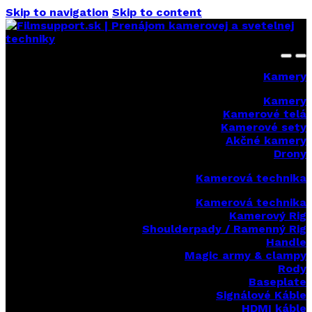
Skip to navigation
Skip to content
Kamery
Kamery
Kamerové telá
Kamerové sety
Akčné kamery
Drony
Kamerová technika
Kamerová technika
Kamerový Rig
Shoulderpady / Ramenný Rig
Handle
Magic army & clampy
Rody
Baseplate
Signálové Káble
HDMI káble