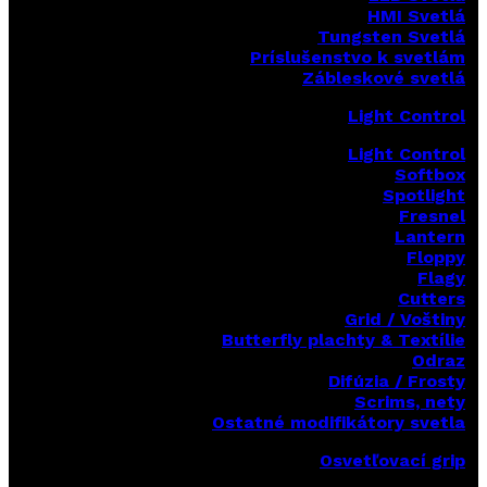
HMI Svetlá
Tungsten Svetlá
Príslušenstvo k svetlám
Zábleskové svetlá
Light Control
Light Control
Softbox
Spotlight
Fresnel
Lantern
Floppy
Flagy
Cutters
Grid / Voštiny
Butterfly plachty & Textílie
Odraz
Difúzia / Frosty
Scrims,
nety
Ostatné modifikátory svetla
Osvetľovací grip