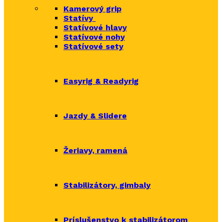
Kamerový grip
Statívy
Statívové hlavy
Statívové nohy
Statívové sety
Easyrig & Readyrig
Jazdy & Slidere
Žeriavy, ramená
Stabilizátory, gimbaly
Príslušenstvo k stabilizátorom