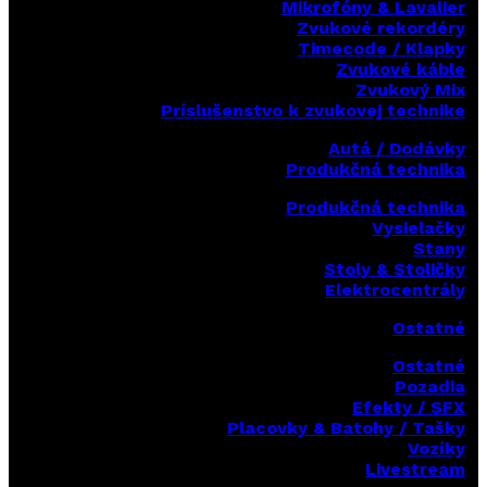
Mikrofóny & Lavalier
Zvukové rekordéry
Timecode / Klapky
Zvukové káble
Zvukový Mix
Príslušenstvo k zvukovej technike
Autá / Dodávky
Produkčná technika
Produkčná technika
Vysielačky
Stany
Stoly & Stoličky
Elektrocentrály
Ostatné
Ostatné
Pozadia
Efekty / SFX
Placovky & Batohy / Tašky
Vozíky
Livestream