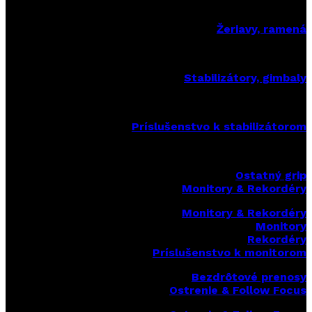
Žeriavy, ramená
Stabilizátory, gimbaly
Príslušenstvo k stabilizátorom
Ostatný grip
Monitory & Rekordéry
Monitory & Rekordéry
Monitory
Rekordéry
Príslušenstvo k monitorom
Bezdrôtové prenosy
Ostrenie & Follow Focus