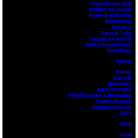
Osvetľovací grip
Statívy na svetlá
Rámy & Butterfly
Boomarm
y
Rozpery
Truss & Tyče
Clampy na svetlá
Grip príslušenstvo
Sandbagy
Power
Power
Batérie
Nabíjačky
Battery Plate
Predlžovačky & Rozbočky
Power Station
Elektrocentrály
380V
Zvuk
Zvuk