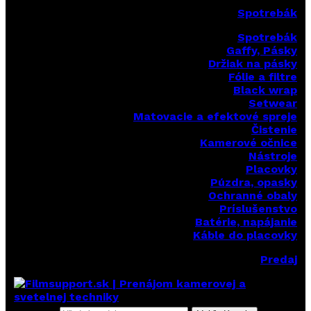
Spotrebák
Spotrebák
Gaffy, Pásky
Držiak na pásky
Fólie a filtre
Black wrap
Setwear
Matovacie a efektové spreje
Čistenie
Kamerové očnice
Nástroje
Placovky
Púzdra, opasky
Ochranné obaly
Príslušenstvo
Batérie, napájanie
Káble do placovky
Predaj