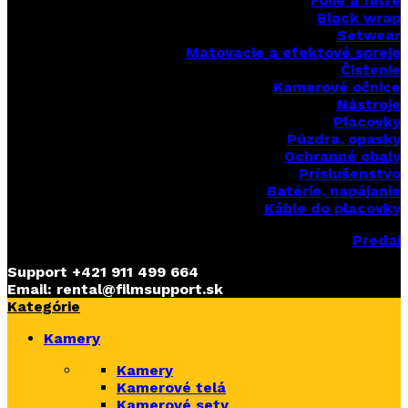
Fólie a filtre
Black wrap
Setwear
Matovacie a efektové spreje
Čistenie
Kamerové očnice
Nástroje
Placovky
Púzdra, opasky
Ochranné obaly
Príslušenstvo
Batérie, napájanie
Káble do placovky
Predaj
Support
+421 911 499 664
Email: rental@filmsupport.sk
Kategórie
Kamery
Kamery
Kamerové telá
Kamerové sety