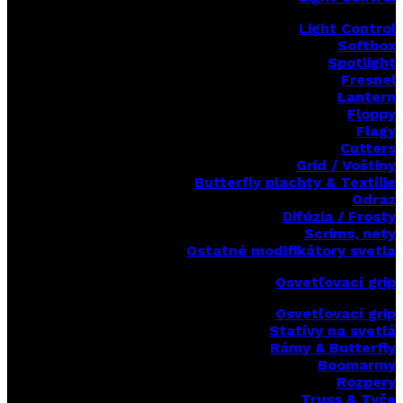
Light Control
Softbox
Spotlight
Fresnel
Lantern
Floppy
Flagy
Cutters
Grid / Voštiny
Butterfly plachty & Textílie
Odraz
Difúzia / Frosty
Scrims,
nety
Ostatné modifikátory svetla
Osvetľovací grip
Osvetľovací grip
Statívy na svetlá
Rámy & Butterfly
Boomarm
y
Rozpery
Truss & Tyče