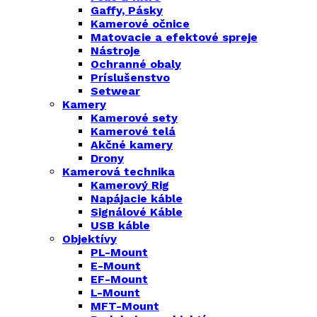
Gaffy, Pásky
Kamerové očnice
Matovacie a efektové spreje
Nástroje
Ochranné obaly
Príslušenstvo
Setwear
Kamery
Kamerové sety
Kamerové telá
Akčné kamery
Drony
Kamerová technika
Kamerový Rig
Napájacie káble
Signálové Káble
USB káble
Objektívy
PL-Mount
E-Mount
EF-Mount
L-Mount
MFT-Mount