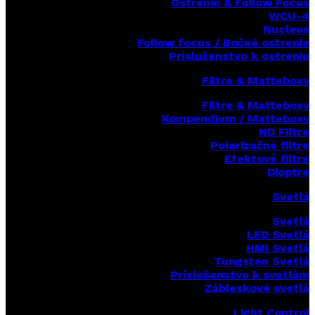
Ostrenie & Follow Focus
WCU-4
Nucleus
Follow focus / Bočné ostrenie
Príslušenstvo k ostreniu
Filtre & Matteboxy
Filtre & Matteboxy
Kompendium / Matteboxy
ND Filtre
Polarizačné filtre
Efektové filtre
Dioptre
Svetlá
Svetlá
LED Svetlá
HMI Svetlá
Tungsten Svetlá
Príslušenstvo k svetlám
Zábleskové svetlá
Light Control