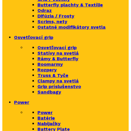
Butterfly plachty & Textílie
Odraz
Difúzia / Frosty
Scrims,
nety
Ostatné modifikátory svetla
Osvetľovací grip
Osvetľovací grip
Statívy na svetlá
Rámy & Butterfly
Boomarm
y
Rozpery
Truss & Tyče
Clampy na svetlá
Grip príslušenstvo
Sandbagy
Power
Power
Batérie
Nabíjačky
Battery Plate