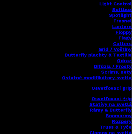
Light Control
Softbox
Spotlight
Fresnel
Lantern
Floppy
Flagy
Cutters
Grid / Voštiny
Butterfly plachty & Textílie
Odraz
Difúzia / Frosty
Scrims,
nety
Ostatné modifikátory svetla
Osvetľovací grip
Osvetľovací grip
Statívy na svetlá
Rámy & Butterfly
Boomarm
y
Rozpery
Truss & Tyče
Clampy na svetlá