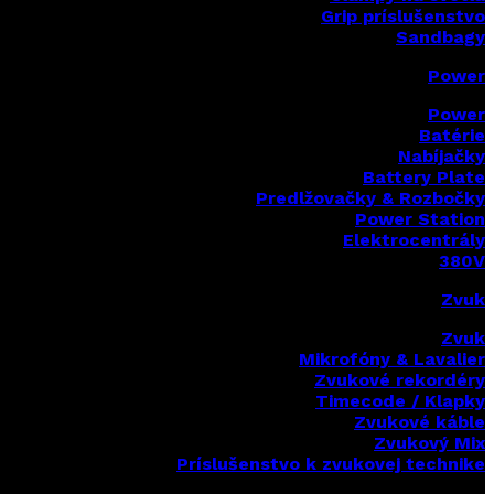
Grip príslušenstvo
Sandbagy
Power
Power
Batérie
Nabíjačky
Battery Plate
Predlžovačky & Rozbočky
Power Station
Elektrocentrály
380V
Zvuk
Zvuk
Mikrofóny & Lavalier
Zvukové rekordéry
Timecode / Klapky
Zvukové káble
Zvukový Mix
Príslušenstvo k zvukovej technike