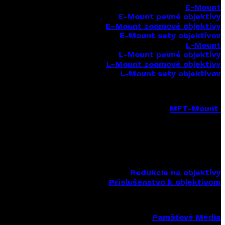
E-Mount
E-Mount
pevné objektívy
E-Mount zoomové objektívy
E-Mount sety objektívov
L-Mount
L-Mount pevné objektívy
L-Mount zoomové objektívy
L-Mount sety objektívov
MFT-Mount
MFT-Mount pevné objektívy
MFT-Mount zoomové objektívy
MFT-Mount sety objektívov
Redukcie na objektívy
Príslušenstvo k objektívom
Pamäťové Média