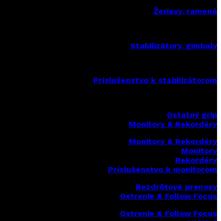
Žeriavy, ramená
Stabilizátory, gimbaly
Príslušenstvo k stabilizátorom
Ostatný grip
Monitory & Rekordéry
Monitory & Rekordéry
Monitory
Rekordéry
Príslušenstvo k monitorom
Bezdrôtové prenosy
Ostrenie & Follow Focus
Ostrenie & Follow Focus