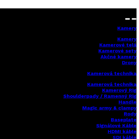
Kamery
Kamery
Kamerové telá
Kamerové sety
Akčné kamery
Drony
Kamerová technika
Kamerová technika
Kamerový Rig
Shoulderpady / Ramenný Rig
Handle
Magic army & clampy
Rody
Baseplate
Signálové Káble
HDMI káble
SDI káble