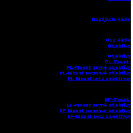
Napájacie káble
USB káble
Objektívy
Objektívy
PL-Mount
PL-Mount pevné objektívy
PL-Mount zoomové objektívy
PL-Mount sety objektívov
EF-Mount
EF-Mount pevné objektívy
EF-Mount zoomové objektívy
EF-Mount sety objektívov