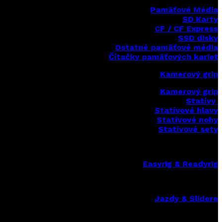
Pamäťové Média
SD Karty
CF / CF Express
SSD disky
Ostatné pamäťové média
Čítačky
pamäťových kariet
Kamerový grip
Kamerový grip
Statívy
Statívové hlavy
Statívové nohy
Statívové sety
Easyrig & Readyrig
Jazdy & Slidere