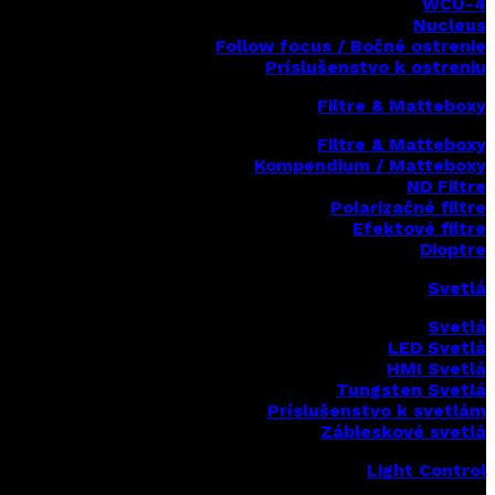
WCU-4
Nucleus
Follow focus / Bočné ostrenie
Príslušenstvo k ostreniu
Filtre & Matteboxy
Filtre & Matteboxy
Kompendium / Matteboxy
ND Filtre
Polarizačné filtre
Efektové filtre
Dioptre
Svetlá
Svetlá
LED Svetlá
HMI Svetlá
Tungsten Svetlá
Príslušenstvo k svetlám
Zábleskové svetlá
Light Control