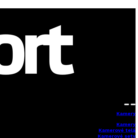
Kamery
Kamery
Kamerové telá
Kamerové sety