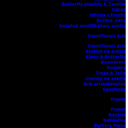
Butterfly plachty & Textílie
Odraz
Difúzia / Frosty
Scrims,
nety
Ostatné modifikátory svetla
Osvetľovací grip
Osvetľovací grip
Statívy na svetlá
Rámy & Butterfly
Boomarm
y
Rozpery
Truss & Tyče
Clampy na svetlá
Grip príslušenstvo
Sandbagy
Power
Power
Batérie
Nabíjačky
Battery Plate