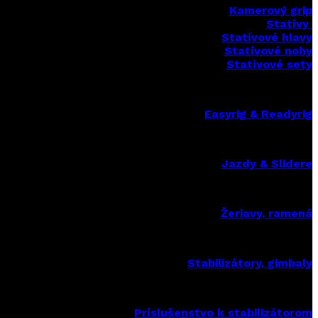
Kamerový grip
Statívy
Statívové hlavy
Statívové nohy
Statívové sety
Easyrig & Readyrig
Jazdy & Slidere
Žeriavy, ramená
Stabilizátory, gimbaly
Príslušenstvo k stabilizátorom