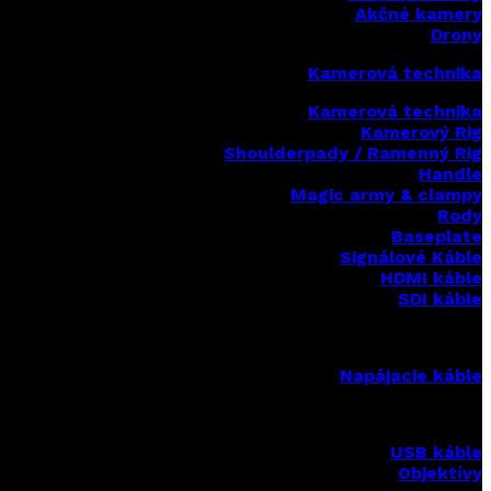
Akčné kamery
Drony
Kamerová technika
Kamerová technika
Kamerový Rig
Shoulderpady / Ramenný Rig
Handle
Magic army & clampy
Rody
Baseplate
Signálové Káble
HDMI káble
SDI káble
Napájacie káble
USB káble
Objektívy