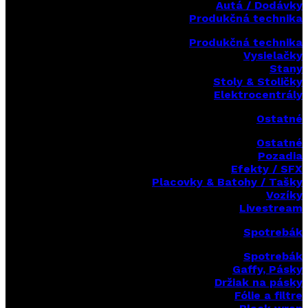
Autá / Dodávky
Produkčná technika
Produkčná technika
Vysielačky
Stany
Stoly & Stoličky
Elektrocentrály
Ostatné
Ostatné
Pozadia
Efekty / SFX
Placovky & Batohy / Tašky
Vozíky
Livestream
Spotrebák
Spotrebák
Gaffy, Pásky
Držiak na pásky
Fólie a filtre