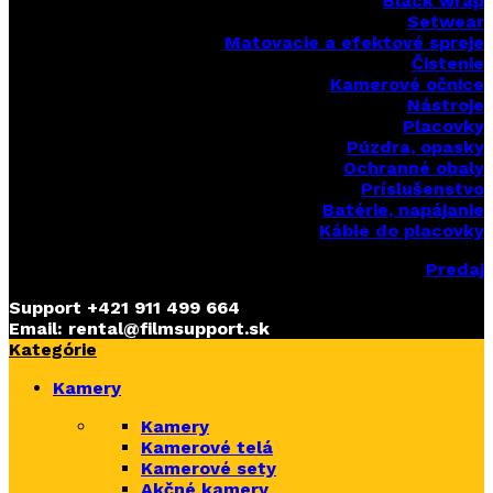
Black wrap
Setwear
Matovacie a efektové spreje
Čistenie
Kamerové očnice
Nástroje
Placovky
Púzdra, opasky
Ochranné obaly
Príslušenstvo
Batérie, napájanie
Káble do placovky
Predaj
Support
+421 911 499 664
Email: rental@filmsupport.sk
Kategórie
Kamery
Kamery
Kamerové telá
Kamerové sety
Akčné kamery