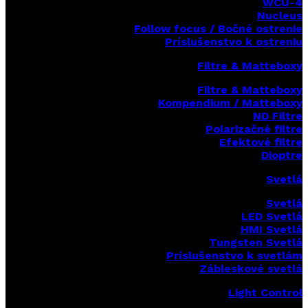
WCU-4
Nucleus
Follow focus / Bočné ostrenie
Príslušenstvo k ostreniu
Filtre & Matteboxy
Filtre & Matteboxy
Kompendium / Matteboxy
ND Filtre
Polarizačné filtre
Efektové filtre
Dioptre
Svetlá
Svetlá
LED Svetlá
HMI Svetlá
Tungsten Svetlá
Príslušenstvo k svetlám
Zábleskové svetlá
Light Control