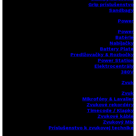
Grip príslušenstvo
Sandbagy
Power
Power
Batérie
Nabíjačky
Battery Plate
Predlžovačky & Rozbočky
Power Station
Elektrocentrály
380V
Zvuk
Zvuk
Mikrofóny & Lavalier
Zvukové rekordéry
Timecode / Klapky
Zvukové káble
Zvukový Mix
Príslušenstvo k zvukovej technike