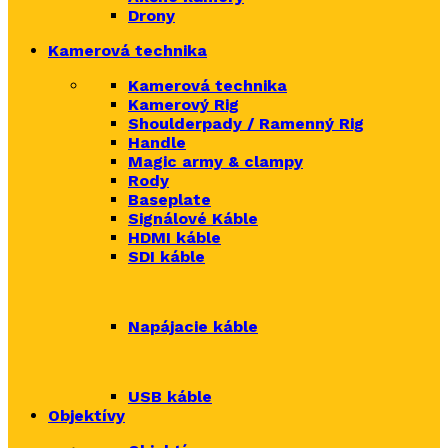
Drony
Kamerová technika
Kamerová technika
Kamerový Rig
Shoulderpady / Ramenný Rig
Handle
Magic army & clampy
Rody
Baseplate
Signálové Káble
HDMI káble
SDI káble
Napájacie káble
USB káble
Objektívy