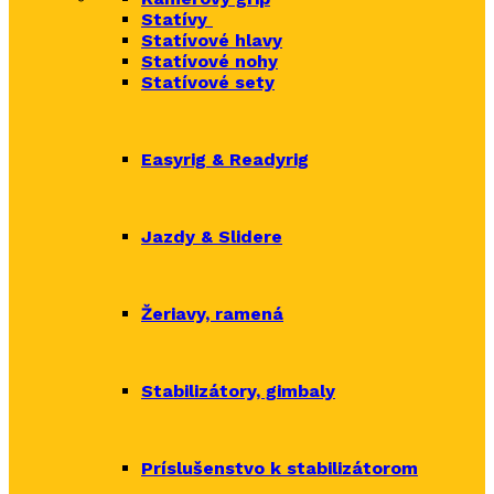
Statívy
Statívové hlavy
Statívové nohy
Statívové sety
Easyrig & Readyrig
Jazdy & Slidere
Žeriavy, ramená
Stabilizátory, gimbaly
Príslušenstvo k stabilizátorom