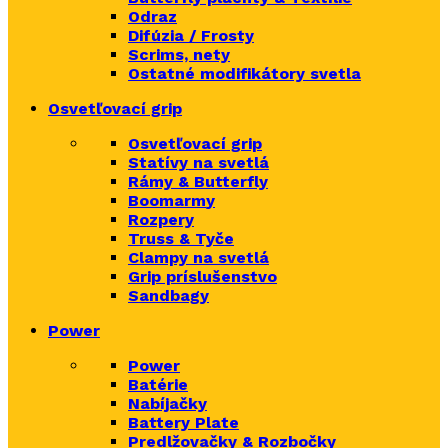
Odraz
Difúzia / Frosty
Scrims,
nety
Ostatné modifikátory svetla
Osvetľovací grip
Osvetľovací grip
Statívy na svetlá
Rámy & Butterfly
Boomarm
y
Rozpery
Truss & Tyče
Clampy na svetlá
Grip príslušenstvo
Sandbagy
Power
Power
Batérie
Nabíjačky
Battery Plate
Predlžovačky & Rozbočky