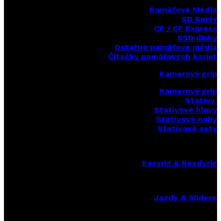
Pamäťové Média
SD Karty
CF / CF Express
SSD disky
Ostatné pamäťové média
Čítačky
pamäťových kariet
Kamerový grip
Kamerový grip
Statívy
Statívové hlavy
Statívové nohy
Statívové sety
Easyrig & Readyrig
Jazdy & Slidere