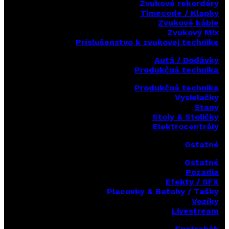
Zvukové rekordéry
Timecode / Klapky
Zvukové káble
Zvukový Mix
Príslušenstvo k zvukovej technike
Autá / Dodávky
Produkčná technika
Produkčná technika
Vysielačky
Stany
Stoly & Stoličky
Elektrocentrály
Ostatné
Ostatné
Pozadia
Efekty / SFX
Placovky & Batohy / Tašky
Vozíky
Livestream
Spotrebák