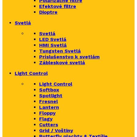
Polarizačné filtre
Efektové filtre
Dioptre
Svetlá
Svetlá
LED Svetlá
HMI Svetlá
Tungsten Svetlá
Príslušenstvo k svetlám
Zábleskové svetlá
Light Control
Light Control
Softbox
Spotlight
Fresnel
Lantern
Floppy
Flagy
Cutters
Grid / Voštiny
Butterfly plachty & Textílie