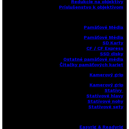
Redukcie na objektívy
Príslušenstvo k objektívom
Pamäťové Média
Pamäťové Média
SD Karty
CF / CF Express
SSD disky
Ostatné pamäťové média
Čítačky
pamäťových kariet
Kamerový grip
Kamerový grip
Statívy
Statívové hlavy
Statívové nohy
Statívové sety
Easyrig & Readyrig