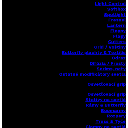
Light Control
Softbox
Spotlight
Fresnel
Lantern
Floppy
Flagy
Cutters
Grid / Voštiny
Butterfly plachty & Textílie
Odraz
Difúzia / Frosty
Scrims,
nety
Ostatné modifikátory svetla
Osvetľovací grip
Osvetľovací grip
Statívy na svetlá
Rámy & Butterfly
Boomarm
y
Rozpery
Truss & Tyče
Clampy na svetlá