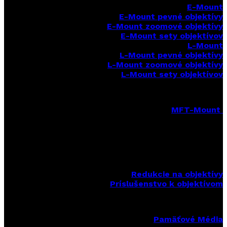
E-Mount
E-Mount
pevné objektívy
E-Mount zoomové objektívy
E-Mount sety objektívov
L-Mount
L-Mount pevné objektívy
L-Mount zoomové objektívy
L-Mount sety objektívov
MFT-Mount
MFT-Mount pevné objektívy
MFT-Mount zoomové objektívy
MFT-Mount sety objektívov
Redukcie na objektívy
Príslušenstvo k objektívom
Pamäťové Média