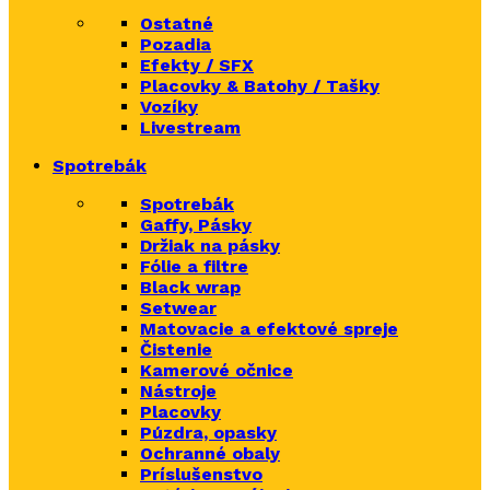
Ostatné
Pozadia
Efekty / SFX
Placovky & Batohy / Tašky
Vozíky
Livestream
Spotrebák
Spotrebák
Gaffy, Pásky
Držiak na pásky
Fólie a filtre
Black wrap
Setwear
Matovacie a efektové spreje
Čistenie
Kamerové očnice
Nástroje
Placovky
Púzdra, opasky
Ochranné obaly
Príslušenstvo