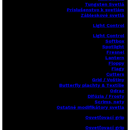
Tungsten Svetlá
Príslušenstvo k svetlám
Zábleskové svetlá
Light Control
Light Control
Softbox
Spotlight
Fresnel
Lantern
Floppy
Flagy
Cutters
Grid / Voštiny
Butterfly plachty & Textílie
Odraz
Difúzia / Frosty
Scrims,
nety
Ostatné modifikátory svetla
Osvetľovací grip
Osvetľovací grip