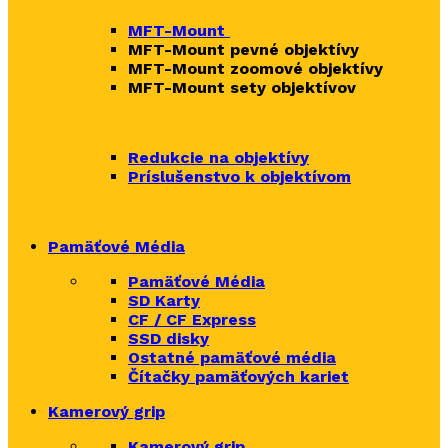
MFT-Mount
MFT-Mount pevné objektívy
MFT-Mount zoomové objektívy
MFT-Mount sety objektívov
Redukcie na objektívy
Príslušenstvo k objektívom
Pamäťové Média
Pamäťové Média
SD Karty
CF / CF Express
SSD disky
Ostatné pamäťové média
Čítačky
pamäťových kariet
Kamerový grip
Kamerový grip