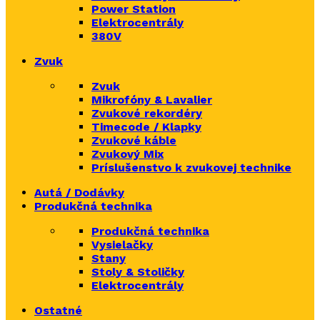
Power Station
Elektrocentrály
380V
Zvuk
Zvuk
Mikrofóny & Lavalier
Zvukové rekordéry
Timecode / Klapky
Zvukové káble
Zvukový Mix
Príslušenstvo k zvukovej technike
Autá / Dodávky
Produkčná technika
Produkčná technika
Vysielačky
Stany
Stoly & Stoličky
Elektrocentrály
Ostatné