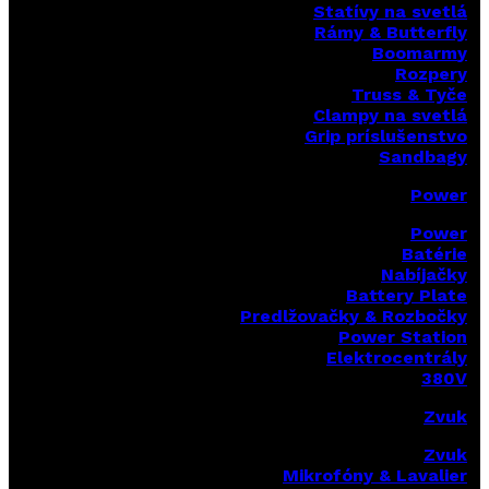
Statívy na svetlá
Rámy & Butterfly
Boomarm
y
Rozpery
Truss & Tyče
Clampy na svetlá
Grip príslušenstvo
Sandbagy
Power
Power
Batérie
Nabíjačky
Battery Plate
Predlžovačky & Rozbočky
Power Station
Elektrocentrály
380V
Zvuk
Zvuk
Mikrofóny & Lavalier