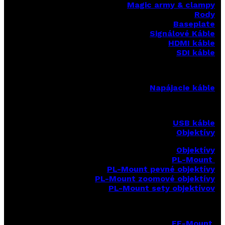
Magic army & clampy
Rody
Baseplate
Signálové Káble
HDMI káble
SDI káble
Napájacie káble
USB káble
Objektívy
Objektívy
PL-Mount
PL-Mount pevné objektívy
PL-Mount zoomové objektívy
PL-Mount sety objektívov
EF-Mount