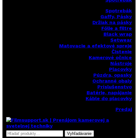
Spotrebák
Gaffy, Pásky
Držiak na pásky
Fólie a filtre
Black wrap
Setwear
Matovacie a efektové spreje
Čistenie
Kamerové očnice
Nástroje
Placovky
Púzdra, opasky
Ochranné obaly
Príslušenstvo
Batérie, napájanie
Káble do placovky
Predaj
Hľadať:
Vyhľadávanie