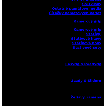
SSD disky
Ostatné pamäťové média
Čítačky
pamäťových kariet
Kamerový grip
Kamerový grip
Statívy
Statívové hlavy
Statívové nohy
Statívové sety
Easyrig & Readyrig
Jazdy & Slidere
Žeriavy, ramená