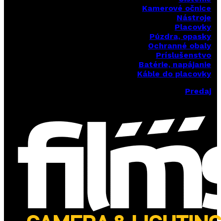
Kamerové očnice
Nástroje
Placovky
Púzdra, opasky
Ochranné obaly
Príslušenstvo
Batérie, napájanie
Káble do placovky
Predaj