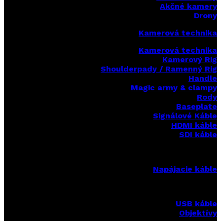
Akčné kamery
Drony
Kamerová technika
Kamerová technika
Kamerový Rig
Shoulderpady / Ramenný Rig
Handle
Magic army & clampy
Rody
Baseplate
Signálové Káble
HDMI káble
SDI káble
Napájacie káble
USB káble
Objektívy