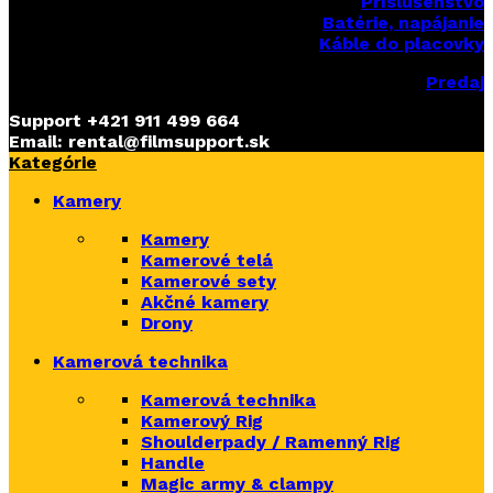
Príslušenstvo
Batérie, napájanie
Káble do placovky
Predaj
Support
+421 911 499 664
Email: rental@filmsupport.sk
Kategórie
Kamery
Kamery
Kamerové telá
Kamerové sety
Akčné kamery
Drony
Kamerová technika
Kamerová technika
Kamerový Rig
Shoulderpady / Ramenný Rig
Handle
Magic army & clampy