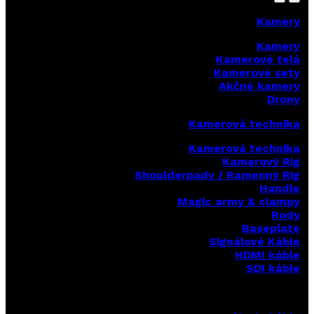
Kamery
Kamery
Kamerové telá
Kamerové sety
Akčné kamery
Drony
Kamerová technika
Kamerová technika
Kamerový Rig
Shoulderpady / Ramenný Rig
Handle
Magic army & clampy
Rody
Baseplate
Signálové Káble
HDMI káble
SDI káble