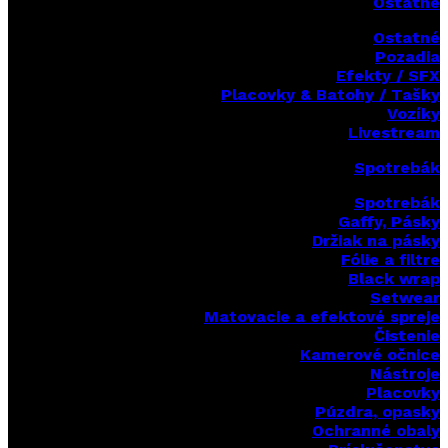
Ostatné
Ostatné
Pozadia
Efekty / SFX
Placovky & Batohy / Tašky
Vozíky
Livestream
Spotrebák
Spotrebák
Gaffy, Pásky
Držiak na pásky
Fólie a filtre
Black wrap
Setwear
Matovacie a efektové spreje
Čistenie
Kamerové očnice
Nástroje
Placovky
Púzdra, opasky
Ochranné obaly