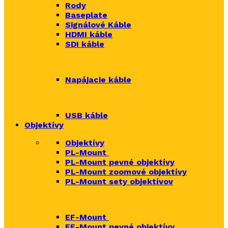
Rody
Baseplate
Signálové Káble
HDMI káble
SDI káble
Napájacie káble
USB káble
Objektívy
Objektívy
PL-Mount
PL-Mount pevné objektívy
PL-Mount zoomové objektívy
PL-Mount sety objektívov
EF-Mount
EF-Mount pevné objektívy