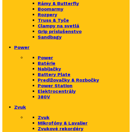
Rámy & Butterfly
Boomarm
y
Rozpery
Truss & Tyče
Clampy na svetlá
Grip príslušenstvo
Sandbagy
Power
Power
Batérie
Nabíjačky
Battery Plate
Predlžovačky & Rozbočky
Power Station
Elektrocentrály
380V
Zvuk
Zvuk
Mikrofóny & Lavalier
Zvukové rekordéry