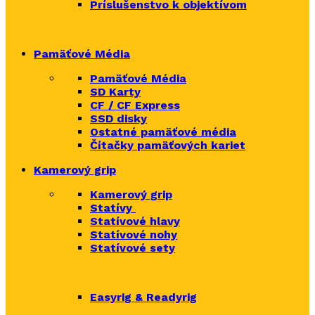
Príslušenstvo k objektívom
Pamäťové Média
Pamäťové Média
SD Karty
CF / CF Express
SSD disky
Ostatné pamäťové média
Čítačky
pamäťových kariet
Kamerový grip
Kamerový grip
Statívy
Statívové hlavy
Statívové nohy
Statívové sety
Easyrig & Readyrig