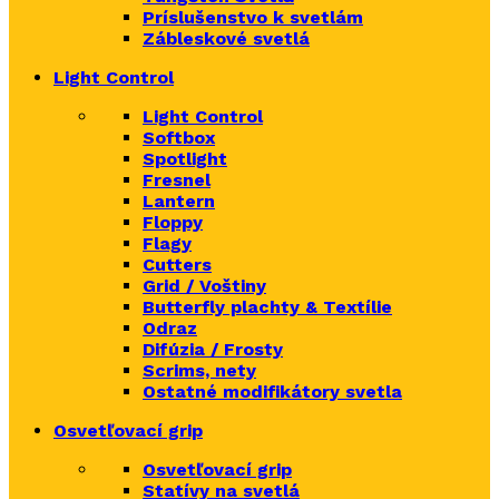
Príslušenstvo k svetlám
Zábleskové svetlá
Light Control
Light Control
Softbox
Spotlight
Fresnel
Lantern
Floppy
Flagy
Cutters
Grid / Voštiny
Butterfly plachty & Textílie
Odraz
Difúzia / Frosty
Scrims,
nety
Ostatné modifikátory svetla
Osvetľovací grip
Osvetľovací grip
Statívy na svetlá