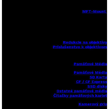
MFT-Mount
MFT-Mount pevné objektívy
MFT-Mount zoomové objektívy
MFT-Mount sety objektívov
Redukcie na objektívy
Príslušenstvo k objektívom
Pamäťové Média
Pamäťové Média
SD Karty
CF / CF Express
SSD disky
Ostatné pamäťové média
Čítačky
pamäťových kariet
Kamerový grip