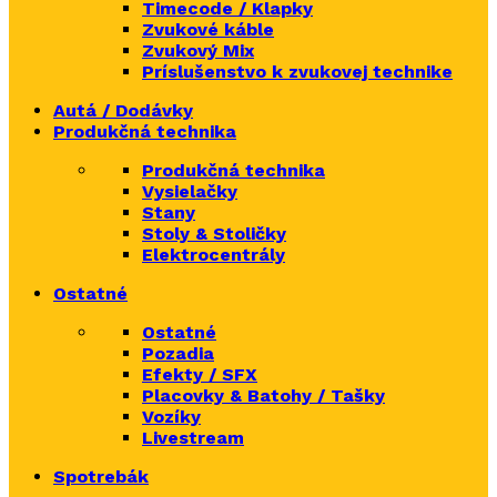
Timecode / Klapky
Zvukové káble
Zvukový Mix
Príslušenstvo k zvukovej technike
Autá / Dodávky
Produkčná technika
Produkčná technika
Vysielačky
Stany
Stoly & Stoličky
Elektrocentrály
Ostatné
Ostatné
Pozadia
Efekty / SFX
Placovky & Batohy / Tašky
Vozíky
Livestream
Spotrebák