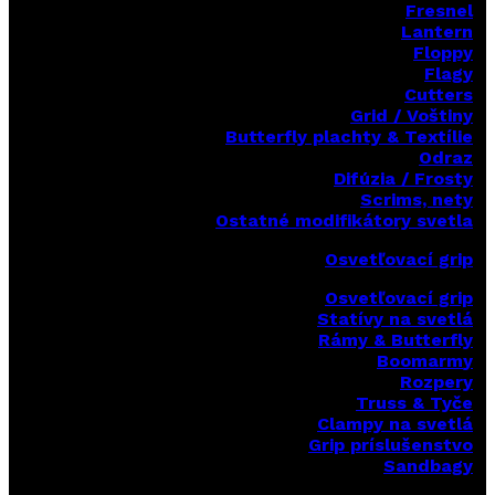
Fresnel
Lantern
Floppy
Flagy
Cutters
Grid / Voštiny
Butterfly plachty & Textílie
Odraz
Difúzia / Frosty
Scrims,
nety
Ostatné modifikátory svetla
Osvetľovací grip
Osvetľovací grip
Statívy na svetlá
Rámy & Butterfly
Boomarm
y
Rozpery
Truss & Tyče
Clampy na svetlá
Grip príslušenstvo
Sandbagy