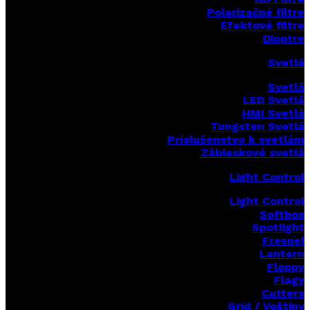
Polarizačné filtre
Efektové filtre
Dioptre
Svetlá
Svetlá
LED Svetlá
HMI Svetlá
Tungsten Svetlá
Príslušenstvo k svetlám
Zábleskové svetlá
Light Control
Light Control
Softbox
Spotlight
Fresnel
Lantern
Floppy
Flagy
Cutters
Grid / Voštiny