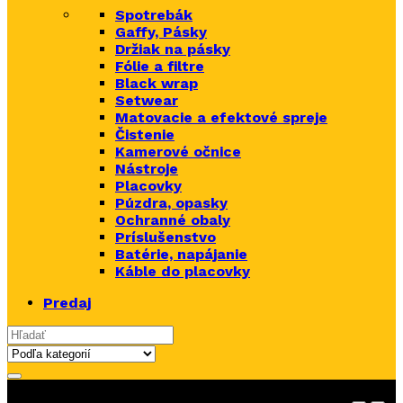
Spotrebák
Gaffy, Pásky
Držiak na pásky
Fólie a filtre
Black wrap
Setwear
Matovacie a efektové spreje
Čistenie
Kamerové očnice
Nástroje
Placovky
Púzdra, opasky
Ochranné obaly
Príslušenstvo
Batérie, napájanie
Káble do placovky
Predaj
Search for: