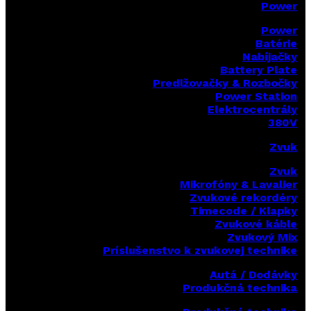
Power
Power
Batérie
Nabíjačky
Battery Plate
Predlžovačky & Rozbočky
Power Station
Elektrocentrály
380V
Zvuk
Zvuk
Mikrofóny & Lavalier
Zvukové rekordéry
Timecode / Klapky
Zvukové káble
Zvukový Mix
Príslušenstvo k zvukovej technike
Autá / Dodávky
Produkčná technika