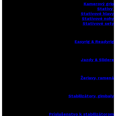
Kamerový grip
Statívy
Statívové hlavy
Statívové nohy
Statívové sety
Easyrig & Readyrig
Jazdy & Slidere
Žeriavy, ramená
Stabilizátory, gimbaly
Príslušenstvo k stabilizátorom