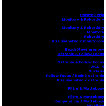
Ostatný grip
Monitory & Rekordéry
Monitory & Rekordéry
Monitory
Rekordéry
Príslušenstvo k monitorom
Bezdrôtové prenosy
Ostrenie & Follow Focus
Ostrenie & Follow Focus
WCU-4
Nucleus
Follow focus / Bočné ostrenie
Príslušenstvo k ostreniu
Filtre & Matteboxy
Filtre & Matteboxy
Kompendium / Matteboxy
ND Filtre