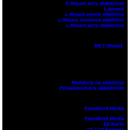
E-Mount sety objektívov
L-Mount
L-Mount pevné objektívy
L-Mount zoomové objektívy
L-Mount sety objektívov
MFT-Mount
MFT-Mount pevné objektívy
MFT-Mount zoomové objektívy
MFT-Mount sety objektívov
Redukcie na objektívy
Príslušenstvo k objektívom
Pamäťové Média
Pamäťové Média
SD Karty
CF / CF Express