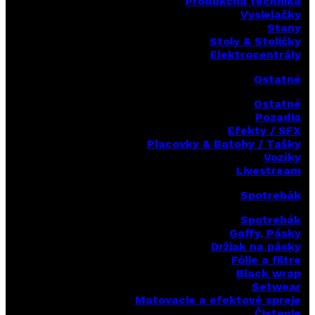
Produkčná technika
Vysielačky
Stany
Stoly & Stoličky
Elektrocentrály
Ostatné
Ostatné
Pozadia
Efekty / SFX
Placovky & Batohy / Tašky
Vozíky
Livestream
Spotrebák
Spotrebák
Gaffy, Pásky
Držiak na pásky
Fólie a filtre
Black wrap
Setwear
Matovacie a efektové spreje
Čistenie