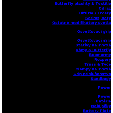
Butterfly plachty & Textílie
Odraz
Difúzia / Frosty
Scrims,
nety
Ostatné modifikátory svetla
Osvetľovací grip
Osvetľovací grip
Statívy na svetlá
Rámy & Butterfly
Boomarm
y
Rozpery
Truss & Tyče
Clampy na svetlá
Grip príslušenstvo
Sandbagy
Power
Power
Batérie
Nabíjačky
Battery Plate