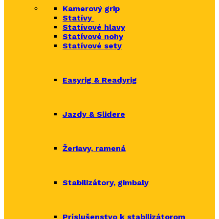
Kamerový grip
Statívy
Statívové hlavy
Statívové nohy
Statívové sety
Easyrig & Readyrig
Jazdy & Slidere
Žeriavy, ramená
Stabilizátory, gimbaly
Príslušenstvo k stabilizátorom