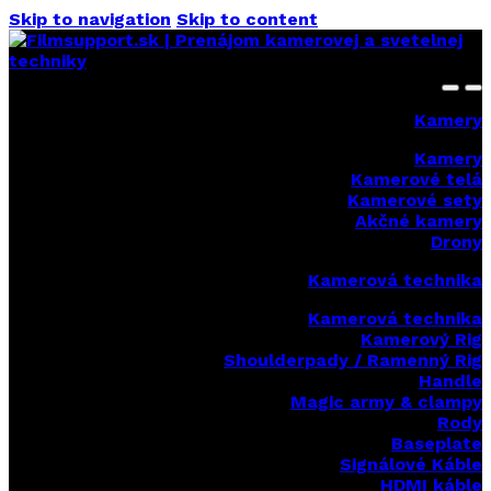
Skip to navigation
Skip to content
Kamery
Kamery
Kamerové telá
Kamerové sety
Akčné kamery
Drony
Kamerová technika
Kamerová technika
Kamerový Rig
Shoulderpady / Ramenný Rig
Handle
Magic army & clampy
Rody
Baseplate
Signálové Káble
HDMI káble