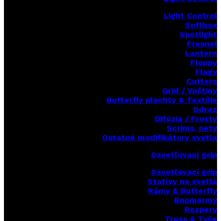
Light Control
Softbox
Spotlight
Fresnel
Lantern
Floppy
Flagy
Cutters
Grid / Voštiny
Butterfly plachty & Textílie
Odraz
Difúzia / Frosty
Scrims,
nety
Ostatné modifikátory svetla
Osvetľovací grip
Osvetľovací grip
Statívy na svetlá
Rámy & Butterfly
Boomarm
y
Rozpery
Truss & Tyče