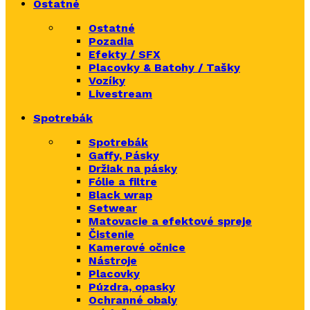
Ostatné
Ostatné
Pozadia
Efekty / SFX
Placovky & Batohy / Tašky
Vozíky
Livestream
Spotrebák
Spotrebák
Gaffy, Pásky
Držiak na pásky
Fólie a filtre
Black wrap
Setwear
Matovacie a efektové spreje
Čistenie
Kamerové očnice
Nástroje
Placovky
Púzdra, opasky
Ochranné obaly