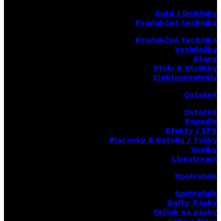
Autá / Dodávky
Produkčná technika
Produkčná technika
Vysielačky
Stany
Stoly & Stoličky
Elektrocentrály
Ostatné
Ostatné
Pozadia
Efekty / SFX
Placovky & Batohy / Tašky
Vozíky
Livestream
Spotrebák
Spotrebák
Gaffy, Pásky
Držiak na pásky