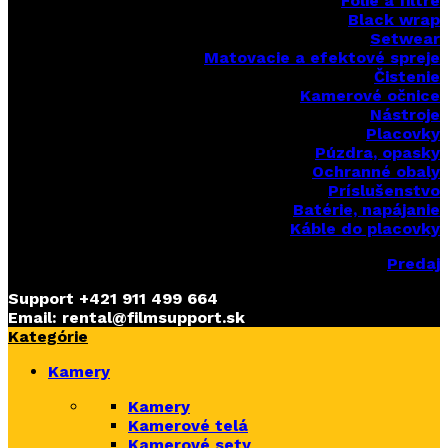
Fólie a filtre
Black wrap
Setwear
Matovacie a efektové spreje
Čistenie
Kamerové očnice
Nástroje
Placovky
Púzdra, opasky
Ochranné obaly
Príslušenstvo
Batérie, napájanie
Káble do placovky
Predaj
Support
+421 911 499 664
Email: rental@filmsupport.sk
Kategórie
Kamery
Kamery
Kamerové telá
Kamerové sety