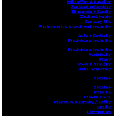
Mikrofóny & Lavalier
Zvukové rekordéry
Timecode / Klapky
Zvukové káble
Zvukový Mix
Príslušenstvo k zvukovej technike
Autá / Dodávky
Produkčná technika
Produkčná technika
Vysielačky
Stany
Stoly & Stoličky
Elektrocentrály
Ostatné
Ostatné
Pozadia
Efekty / SFX
Placovky & Batohy / Tašky
Vozíky
Livestream