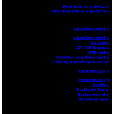
Redukcie na objektívy
Príslušenstvo k objektívom
Pamäťové Média
Pamäťové Média
SD Karty
CF / CF Express
SSD disky
Ostatné pamäťové média
Čítačky
pamäťových kariet
Kamerový grip
Kamerový grip
Statívy
Statívové hlavy
Statívové nohy
Statívové sety