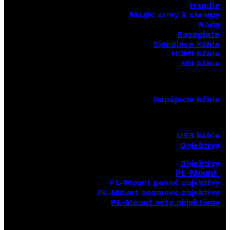
Handle
Magic army & clampy
Rody
Baseplate
Signálové Káble
HDMI káble
SDI káble
Napájacie káble
USB káble
Objektívy
Objektívy
PL-Mount
PL-Mount pevné objektívy
PL-Mount zoomové objektívy
PL-Mount sety objektívov