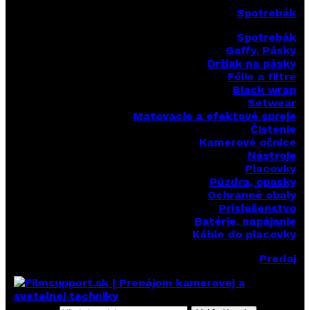
Spotrebák
Spotrebák
Gaffy, Pásky
Držiak na pásky
Fólie a filtre
Black wrap
Setwear
Matovacie a efektové spreje
Čistenie
Kamerové očnice
Nástroje
Placovky
Púzdra, opasky
Ochranné obaly
Príslušenstvo
Batérie, napájanie
Káble do placovky
Predaj