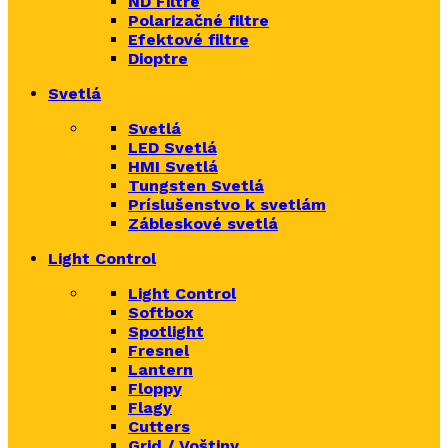
ND Filtre
Polarizačné filtre
Efektové filtre
Dioptre
Svetlá
Svetlá
LED Svetlá
HMI Svetlá
Tungsten Svetlá
Príslušenstvo k svetlám
Zábleskové svetlá
Light Control
Light Control
Softbox
Spotlight
Fresnel
Lantern
Floppy
Flagy
Cutters
Grid / Voštiny