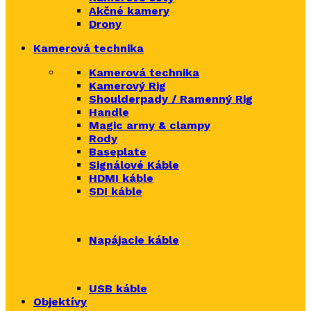
Akčné kamery
Drony
Kamerová technika
Kamerová technika
Kamerový Rig
Shoulderpady / Ramenný Rig
Handle
Magic army & clampy
Rody
Baseplate
Signálové Káble
HDMI káble
SDI káble
Napájacie káble
USB káble
Objektívy