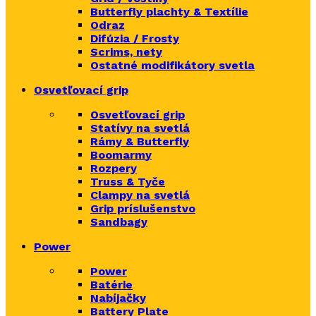
Butterfly plachty & Textílie
Odraz
Difúzia / Frosty
Scrims,
nety
Ostatné modifikátory svetla
Osvetľovací grip
Osvetľovací grip
Statívy na svetlá
Rámy & Butterfly
Boomarm
y
Rozpery
Truss & Tyče
Clampy na svetlá
Grip príslušenstvo
Sandbagy
Power
Power
Batérie
Nabíjačky
Battery Plate