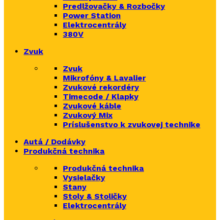
Predlžovačky & Rozbočky
Power Station
Elektrocentrály
380V
Zvuk
Zvuk
Mikrofóny & Lavalier
Zvukové rekordéry
Timecode / Klapky
Zvukové káble
Zvukový Mix
Príslušenstvo k zvukovej technike
Autá / Dodávky
Produkčná technika
Produkčná technika
Vysielačky
Stany
Stoly & Stoličky
Elektrocentrály