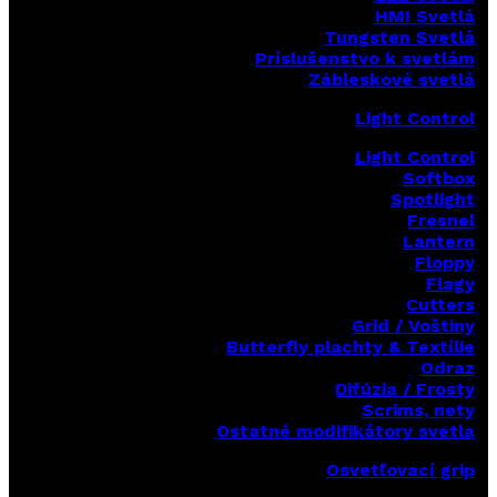
HMI Svetlá
Tungsten Svetlá
Príslušenstvo k svetlám
Zábleskové svetlá
Light Control
Light Control
Softbox
Spotlight
Fresnel
Lantern
Floppy
Flagy
Cutters
Grid / Voštiny
Butterfly plachty & Textílie
Odraz
Difúzia / Frosty
Scrims,
nety
Ostatné modifikátory svetla
Osvetľovací grip