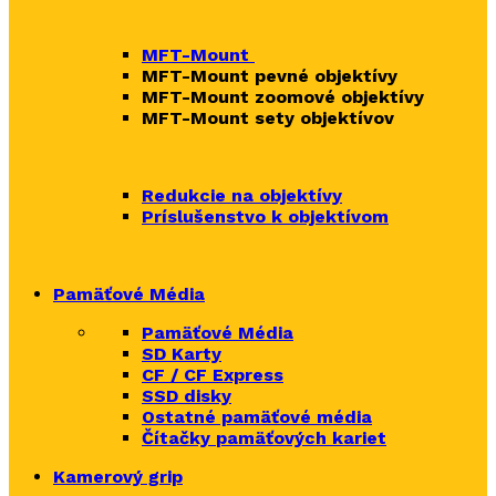
MFT-Mount
MFT-Mount pevné objektívy
MFT-Mount zoomové objektívy
MFT-Mount sety objektívov
Redukcie na objektívy
Príslušenstvo k objektívom
Pamäťové Média
Pamäťové Média
SD Karty
CF / CF Express
SSD disky
Ostatné pamäťové média
Čítačky
pamäťových kariet
Kamerový grip