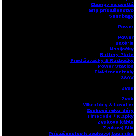
Clampy na svetlá
Grip príslušenstvo
Sandbagy
Power
Power
Batérie
Nabíjačky
Battery Plate
Predlžovačky & Rozbočky
Power Station
Elektrocentrály
380V
Zvuk
Zvuk
Mikrofóny & Lavalier
Zvukové rekordéry
Timecode / Klapky
Zvukové káble
Zvukový Mix
Príslušenstvo k zvukovej technike