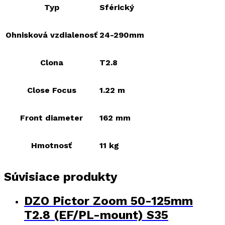
Typ
Sférický
Ohnisková vzdialenosť
24-290mm
Clona
T2.8
Close Focus
1.22 m
Front diameter
162 mm
Hmotnosť
11 kg
Súvisiace produkty
DZO Pictor Zoom 50-125mm
T2.8 (EF/PL-mount) S35