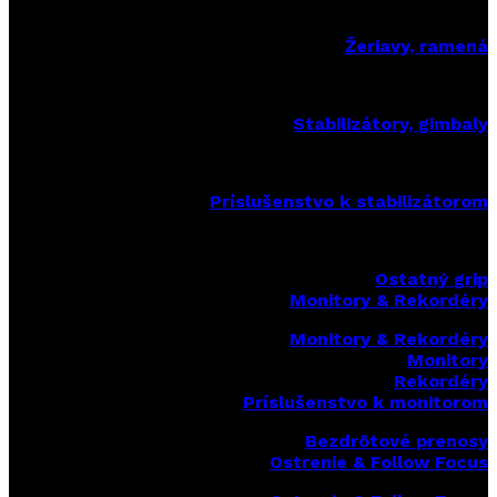
Žeriavy, ramená
Stabilizátory, gimbaly
Príslušenstvo k stabilizátorom
Ostatný grip
Monitory & Rekordéry
Monitory & Rekordéry
Monitory
Rekordéry
Príslušenstvo k monitorom
Bezdrôtové prenosy
Ostrenie & Follow Focus