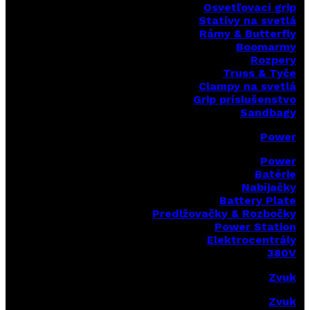
Osvetľovací grip
Statívy na svetlá
Rámy & Butterfly
Boomarm
y
Rozpery
Truss & Tyče
Clampy na svetlá
Grip príslušenstvo
Sandbagy
Power
Power
Batérie
Nabíjačky
Battery Plate
Predlžovačky & Rozbočky
Power Station
Elektrocentrály
380V
Zvuk
Zvuk