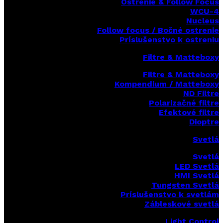
Ostrenie & Follow Focus
WCU-4
Nucleus
Follow focus / Bočné ostrenie
Príslušenstvo k ostreniu
Filtre & Matteboxy
Filtre & Matteboxy
Kompendium / Matteboxy
ND Filtre
Polarizačné filtre
Efektové filtre
Dioptre
Svetlá
Svetlá
LED Svetlá
HMI Svetlá
Tungsten Svetlá
Príslušenstvo k svetlám
Zábleskové svetlá
Light Control