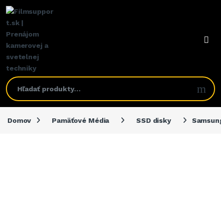
Domov
Pamäťové Média
SSD disky
Samsun