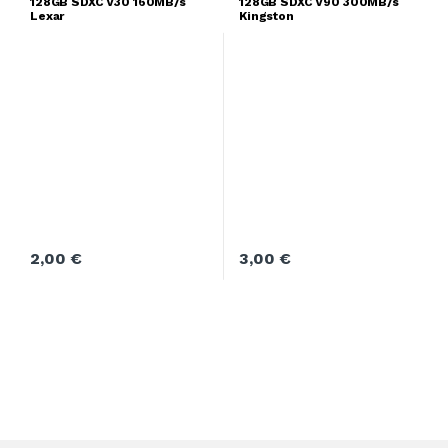
128GB SDXC V30 160MB/s
128GB SDXC V90 300MB/s
Lexar
Kingston
2,00
€
3,00
€