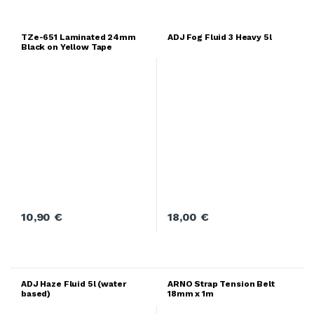
TZe-651 Laminated 24mm
ADJ Fog Fluid 3 Heavy 5l
Black on Yellow Tape
10,90
€
18,00
€
ADJ Haze Fluid 5l (water
ARNO Strap Tension Belt
based)
18mm x 1m