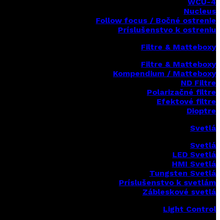
WCU-4
Nucleus
Follow focus / Bočné ostrenie
Príslušenstvo k ostreniu
Filtre & Matteboxy
Filtre & Matteboxy
Kompendium / Matteboxy
ND Filtre
Polarizačné filtre
Efektové filtre
Dioptre
Svetlá
Svetlá
LED Svetlá
HMI Svetlá
Tungsten Svetlá
Príslušenstvo k svetlám
Zábleskové svetlá
Light Control