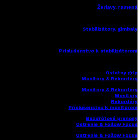
Žeriavy, ramená
Stabilizátory, gimbaly
Príslušenstvo k stabilizátorom
Ostatný grip
Monitory & Rekordéry
Monitory & Rekordéry
Monitory
Rekordéry
Príslušenstvo k monitorom
Bezdrôtové prenosy
Ostrenie & Follow Focus
Ostrenie & Follow Focus