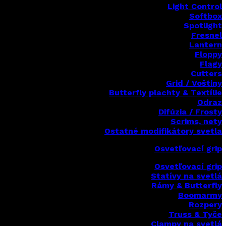
Light Control
Softbox
Spotlight
Fresnel
Lantern
Floppy
Flagy
Cutters
Grid / Voštiny
Butterfly plachty & Textílie
Odraz
Difúzia / Frosty
Scrims,
nety
Ostatné modifikátory svetla
Osvetľovací grip
Osvetľovací grip
Statívy na svetlá
Rámy & Butterfly
Boomarm
y
Rozpery
Truss & Tyče
Clampy na svetlá