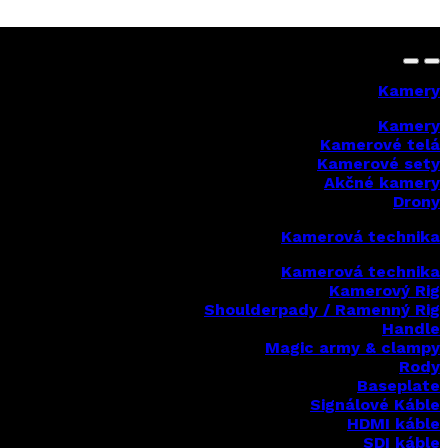
Kamery
Kamery
Kamerové telá
Kamerové sety
Akčné kamery
Drony
Kamerová technika
Kamerová technika
Kamerový Rig
Shoulderpady / Ramenný Rig
Handle
Magic army & clampy
Rody
Baseplate
Signálové Káble
HDMI káble
SDI káble