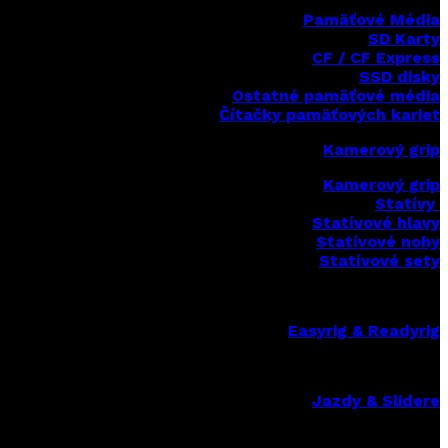
Pamäťové Média
SD Karty
CF / CF Express
SSD disky
Ostatné pamäťové média
Čítačky
pamäťových kariet
Kamerový grip
Kamerový grip
Statívy
Statívové hlavy
Statívové nohy
Statívové sety
Easyrig & Readyrig
Jazdy & Slidere