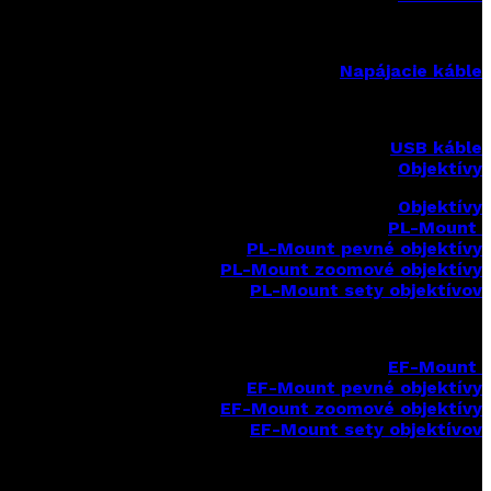
Napájacie káble
USB káble
Objektívy
Objektívy
PL-Mount
PL-Mount pevné objektívy
PL-Mount zoomové objektívy
PL-Mount sety objektívov
EF-Mount
EF-Mount pevné objektívy
EF-Mount zoomové objektívy
EF-Mount sety objektívov