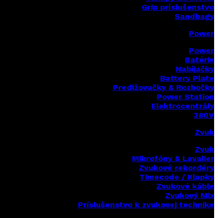
Grip príslušenstvo
Sandbagy
Power
Power
Batérie
Nabíjačky
Battery Plate
Predlžovačky & Rozbočky
Power Station
Elektrocentrály
380V
Zvuk
Zvuk
Mikrofóny & Lavalier
Zvukové rekordéry
Timecode / Klapky
Zvukové káble
Zvukový Mix
Príslušenstvo k zvukovej technike