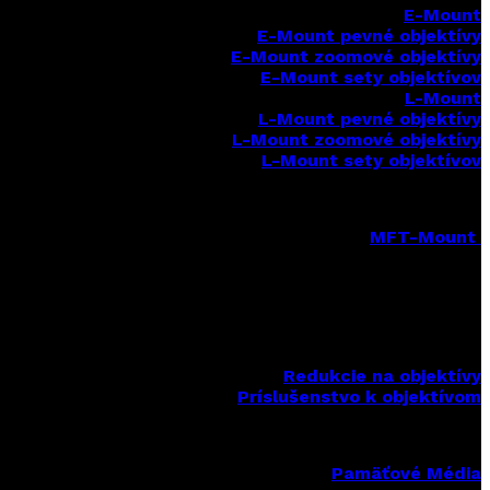
E-Mount
E-Mount
pevné objektívy
E-Mount zoomové objektívy
E-Mount sety objektívov
L-Mount
L-Mount pevné objektívy
L-Mount zoomové objektívy
L-Mount sety objektívov
MFT-Mount
MFT-Mount pevné objektívy
MFT-Mount zoomové objektívy
MFT-Mount sety objektívov
Redukcie na objektívy
Príslušenstvo k objektívom
Pamäťové Média