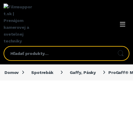
Domov
Spotrebák
Gaffy, Pásky
ProGaff® M