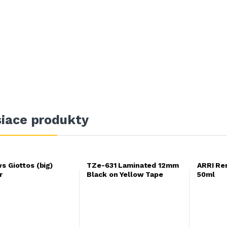
siace produkty
s Giottos (big)
TZe-631 Laminated 12mm
ARRI Re
r
Black on Yellow Tape
50ml