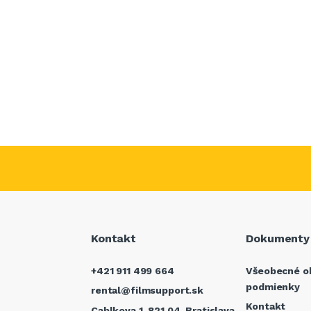
Kontakt
Dokumenty
+421 911 499 664
Všeobecné o
podmienky
rental@filmsupport.sk
Kontakt
Cablkova 1, 821 04, Bratislava