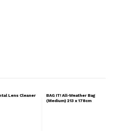
ntal Lens Cleaner
BAG IT! All-Weather Bag
(Medium) 213 x 178cm