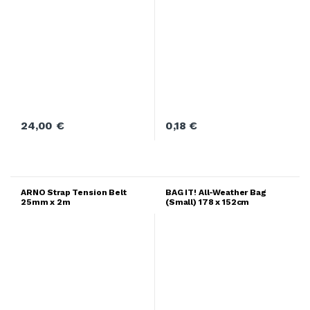
24,00
€
0,18
€
ARNO Strap Tension Belt
BAG IT! All-Weather Bag
25mm x 2m
(Small) 178 x 152cm