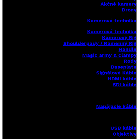
Akčné kamery
Drony
Kamerová technika
Kamerová technika
Kamerový Rig
Shoulderpady / Ramenný Rig
Handle
Magic army & clampy
Rody
Baseplate
Signálové Káble
HDMI káble
SDI káble
Napájacie káble
USB káble
Objektívy