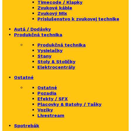
Timecode / Klapky
Zvukové káble
Zvukový Mix
Príslušenstvo k zvukovej technike
Autá / Dodávky
Produkčná technika
Produkčná technika
Vysielačky
Stany
Stoly & Stoličky
Elektrocentrály
Ostatné
Ostatné
Pozadia
Efekty / SFX
Placovky & Batohy / Tašky
Vozíky
Livestream
Spotrebák