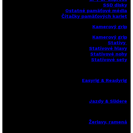
SSD disky
Ostatné pamäťové média
Čítačky
pamäťových kariet
Kamerový grip
Kamerový grip
Statívy
Statívové hlavy
Statívové nohy
Statívové sety
Easyrig & Readyrig
Jazdy & Slidere
Žeriavy, ramená