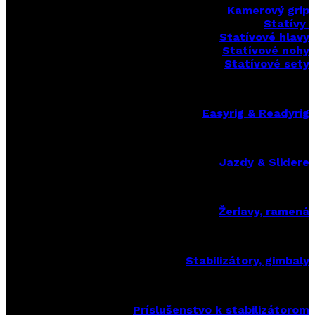
Kamerový grip
Statívy
Statívové hlavy
Statívové nohy
Statívové sety
Easyrig & Readyrig
Jazdy & Slidere
Žeriavy, ramená
Stabilizátory, gimbaly
Príslušenstvo k stabilizátorom