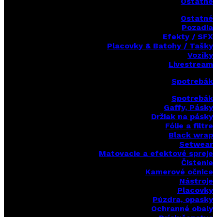
Ostatné
Ostatné
Pozadia
Efekty / SFX
Placovky & Batohy / Tašky
Vozíky
Livestream
Spotrebák
Spotrebák
Gaffy, Pásky
Držiak na pásky
Fólie a filtre
Black wrap
Setwear
Matovacie a efektové spreje
Čistenie
Kamerové očnice
Nástroje
Placovky
Púzdra, opasky
Ochranné obaly