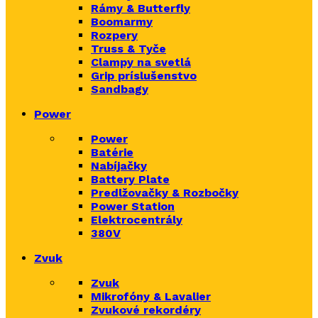
Rámy & Butterfly
Boomarm
y
Rozpery
Truss & Tyče
Clampy na svetlá
Grip príslušenstvo
Sandbagy
Power
Power
Batérie
Nabíjačky
Battery Plate
Predlžovačky & Rozbočky
Power Station
Elektrocentrály
380V
Zvuk
Zvuk
Mikrofóny & Lavalier
Zvukové rekordéry