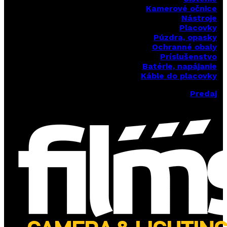
Kamerové očnice
Nástroje
Placovky
Púzdra, opasky
Ochranné obaly
Príslušenstvo
Batérie, napájanie
Káble do placovky
Predaj