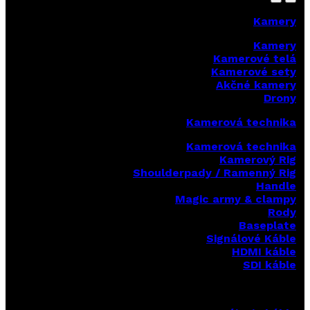
Kamery
Kamery
Kamerové telá
Kamerové sety
Akčné kamery
Drony
Kamerová technika
Kamerová technika
Kamerový Rig
Shoulderpady / Ramenný Rig
Handle
Magic army & clampy
Rody
Baseplate
Signálové Káble
HDMI káble
SDI káble