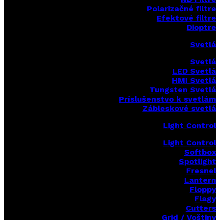
Polarizačné filtre
Efektové filtre
Dioptre
Svetlá
Svetlá
LED Svetlá
HMI Svetlá
Tungsten Svetlá
Príslušenstvo k svetlám
Zábleskové svetlá
Light Control
Light Control
Softbox
Spotlight
Fresnel
Lantern
Floppy
Flagy
Cutters
Grid / Voštiny