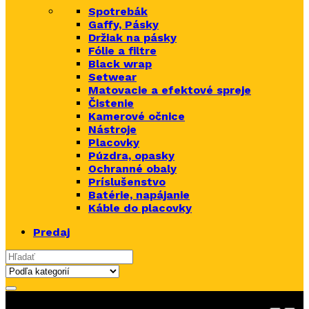
Spotrebák
Gaffy, Pásky
Držiak na pásky
Fólie a filtre
Black wrap
Setwear
Matovacie a efektové spreje
Čistenie
Kamerové očnice
Nástroje
Placovky
Púzdra, opasky
Ochranné obaly
Príslušenstvo
Batérie, napájanie
Káble do placovky
Predaj
Search for: