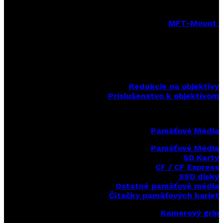
MFT-Mount
MFT-Mount pevné objektívy
MFT-Mount zoomové objektívy
MFT-Mount sety objektívov
Redukcie na objektívy
Príslušenstvo k objektívom
Pamäťové Média
Pamäťové Média
SD Karty
CF / CF Express
SSD disky
Ostatné pamäťové média
Čítačky
pamäťových kariet
Kamerový grip