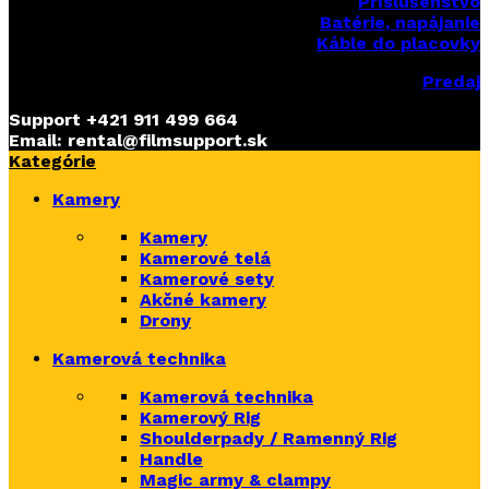
Príslušenstvo
Batérie, napájanie
Káble do placovky
Predaj
Support
+421 911 499 664
Email: rental@filmsupport.sk
Kategórie
Kamery
Kamery
Kamerové telá
Kamerové sety
Akčné kamery
Drony
Kamerová technika
Kamerová technika
Kamerový Rig
Shoulderpady / Ramenný Rig
Handle
Magic army & clampy