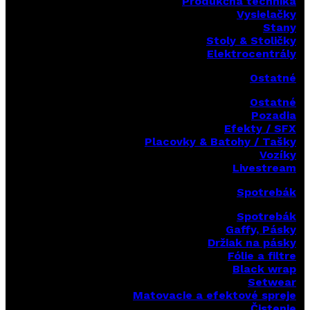
Produkčná technika
Vysielačky
Stany
Stoly & Stoličky
Elektrocentrály
Ostatné
Ostatné
Pozadia
Efekty / SFX
Placovky & Batohy / Tašky
Vozíky
Livestream
Spotrebák
Spotrebák
Gaffy, Pásky
Držiak na pásky
Fólie a filtre
Black wrap
Setwear
Matovacie a efektové spreje
Čistenie