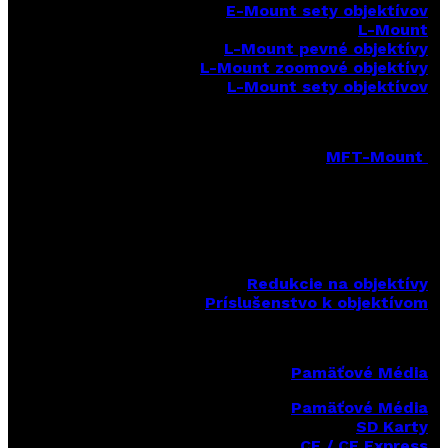
E-Mount sety objektívov
L-Mount
L-Mount pevné objektívy
L-Mount zoomové objektívy
L-Mount sety objektívov
MFT-Mount
MFT-Mount pevné objektívy
MFT-Mount zoomové objektívy
MFT-Mount sety objektívov
Redukcie na objektívy
Príslušenstvo k objektívom
Pamäťové Média
Pamäťové Média
SD Karty
CF / CF Express