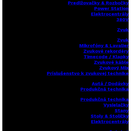
Predlžovačky & Rozbočky
Power Station
Elektrocentrály
380V
Zvuk
Zvuk
Mikrofóny & Lavalier
Zvukové rekordéry
Timecode / Klapky
Zvukové káble
Zvukový Mix
Príslušenstvo k zvukovej technike
Autá / Dodávky
Produkčná technika
Produkčná technika
Vysielačky
Stany
Stoly & Stoličky
Elektrocentrály