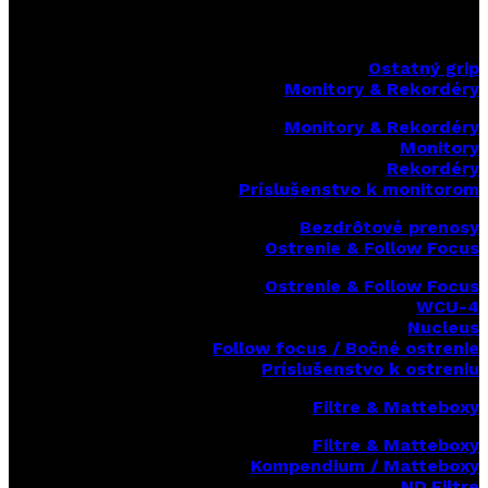
Ostatný grip
Monitory & Rekordéry
Monitory & Rekordéry
Monitory
Rekordéry
Príslušenstvo k monitorom
Bezdrôtové prenosy
Ostrenie & Follow Focus
Ostrenie & Follow Focus
WCU-4
Nucleus
Follow focus / Bočné ostrenie
Príslušenstvo k ostreniu
Filtre & Matteboxy
Filtre & Matteboxy
Kompendium / Matteboxy
ND Filtre