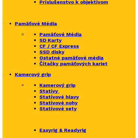
Príslušenstvo k objektívom
Pamäťové Média
Pamäťové Média
SD Karty
CF / CF Express
SSD disky
Ostatné pamäťové média
Čítačky
pamäťových kariet
Kamerový grip
Kamerový grip
Statívy
Statívové hlavy
Statívové nohy
Statívové sety
Easyrig & Readyrig