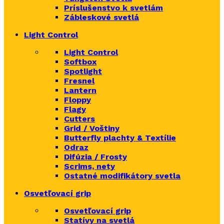
Príslušenstvo k svetlám
Zábleskové svetlá
Light Control
Light Control
Softbox
Spotlight
Fresnel
Lantern
Floppy
Flagy
Cutters
Grid / Voštiny
Butterfly plachty & Textílie
Odraz
Difúzia / Frosty
Scrims,
nety
Ostatné modifikátory svetla
Osvetľovací grip
Osvetľovací grip
Statívy na svetlá