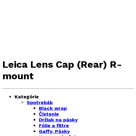
Leica Lens Cap (Rear) R-
mount
Kategórie
Spotrebák
Black wrap
Čistenie
Držiak na pásky
Fólie a filtre
Gaffy, Pásky