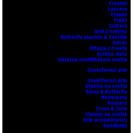
Fresnel
Lantern
Floppy
Flagy
Cutters
Grid / Voštiny
Butterfly plachty & Textílie
Odraz
Difúzia / Frosty
Scrims,
nety
Ostatné modifikátory svetla
Osvetľovací grip
Osvetľovací grip
Statívy na svetlá
Rámy & Butterfly
Boomarm
y
Rozpery
Truss & Tyče
Clampy na svetlá
Grip príslušenstvo
Sandbagy