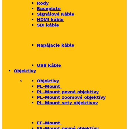
Rody
Baseplate
Signálové Káble
HDMI káble
SDI káble
Napájacie káble
USB káble
Objektívy
Objektívy
PL-Mount
PL-Mount pevné objektívy
PL-Mount zoomové objektívy
PL-Mount sety objektívov
EF-Mount
EF-Mount pevné objektívy