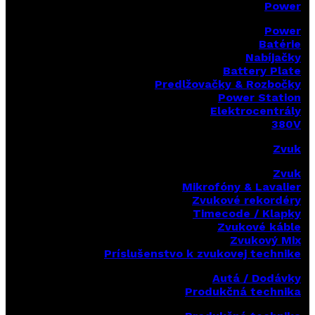
Power
Power
Batérie
Nabíjačky
Battery Plate
Predlžovačky & Rozbočky
Power Station
Elektrocentrály
380V
Zvuk
Zvuk
Mikrofóny & Lavalier
Zvukové rekordéry
Timecode / Klapky
Zvukové káble
Zvukový Mix
Príslušenstvo k zvukovej technike
Autá / Dodávky
Produkčná technika