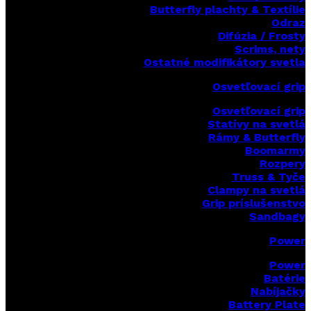
Butterfly plachty & Textílie
Odraz
Difúzia / Frosty
Scrims,
nety
Ostatné modifikátory svetla
Osvetľovací grip
Osvetľovací grip
Statívy na svetlá
Rámy & Butterfly
Boomarm
y
Rozpery
Truss & Tyče
Clampy na svetlá
Grip príslušenstvo
Sandbagy
Power
Power
Batérie
Nabíjačky
Battery Plate