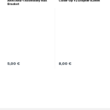
ARRI ARB-1 Accessory Rail
Close-Up +2 Diopter 82mm
Bracket
5,00
€
8,00
€