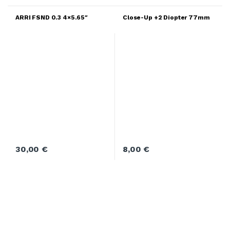
ARRI FSND 0.3 4×5.65″
Close-Up +2 Diopter 77mm
30,00
€
8,00
€