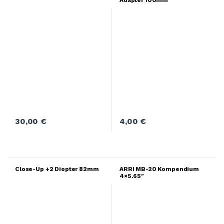
30,00
€
4,00
€
Close-Up +2 Diopter 82mm
ARRI MB-20 Kompendium
4×5.65″