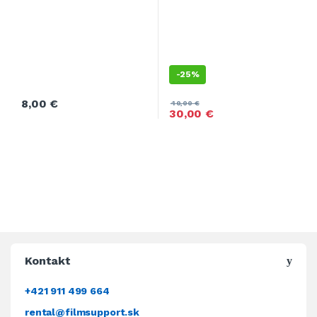
-
25%
8,00
€
40,00
€
30,00
€
Kontakt
+421 911 499 664
rental@filmsupport.sk