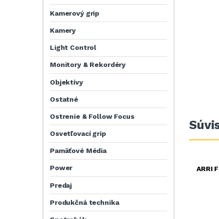
Kamerový grip
Kamery
Light Control
Monitory & Rekordéry
Objektívy
Ostatné
Ostrenie & Follow Focus
Súvi
Osvetľovací grip
Pamäťové Média
Power
ARRI F
Predaj
Produkčná technika