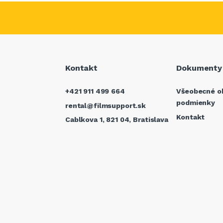
Kontakt
Dokumenty
+421 911 499 664
Všeobecné o
podmienky
rental@filmsupport.sk
Kontakt
Cablkova 1, 821 04, Bratislava