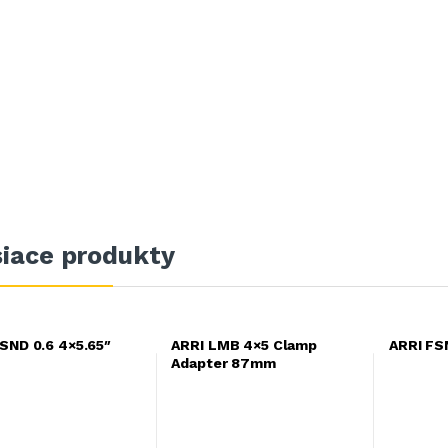
siace produkty
SND 0.6 4×5.65″
ARRI LMB 4×5 Clamp
ARRI FS
Adapter 87mm