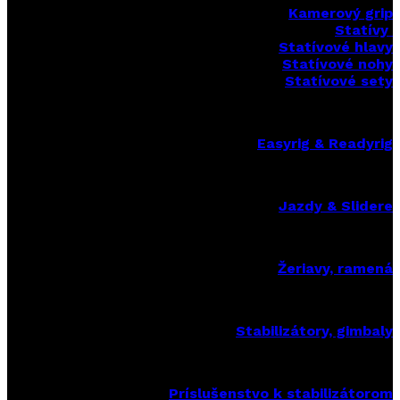
Kamerový grip
Statívy
Statívové hlavy
Statívové nohy
Statívové sety
Easyrig & Readyrig
Jazdy & Slidere
Žeriavy, ramená
Stabilizátory, gimbaly
Príslušenstvo k stabilizátorom