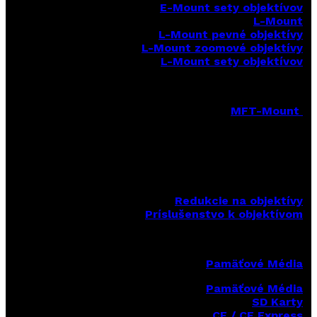
E-Mount sety objektívov
L-Mount
L-Mount pevné objektívy
L-Mount zoomové objektívy
L-Mount sety objektívov
MFT-Mount
MFT-Mount pevné objektívy
MFT-Mount zoomové objektívy
MFT-Mount sety objektívov
Redukcie na objektívy
Príslušenstvo k objektívom
Pamäťové Média
Pamäťové Média
SD Karty
CF / CF Express