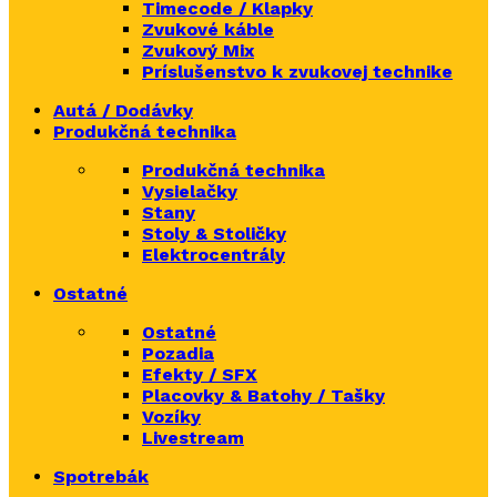
Timecode / Klapky
Zvukové káble
Zvukový Mix
Príslušenstvo k zvukovej technike
Autá / Dodávky
Produkčná technika
Produkčná technika
Vysielačky
Stany
Stoly & Stoličky
Elektrocentrály
Ostatné
Ostatné
Pozadia
Efekty / SFX
Placovky & Batohy / Tašky
Vozíky
Livestream
Spotrebák