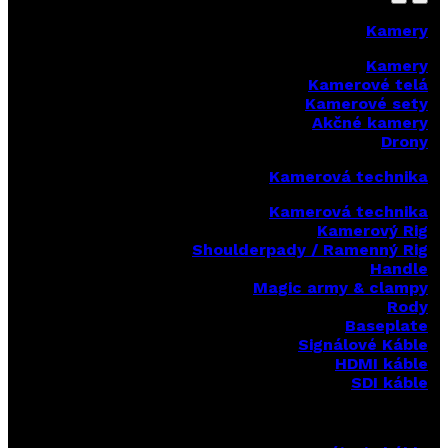
Kamery
Kamery
Kamerové telá
Kamerové sety
Akčné kamery
Drony
Kamerová technika
Kamerová technika
Kamerový Rig
Shoulderpady / Ramenný Rig
Handle
Magic army & clampy
Rody
Baseplate
Signálové Káble
HDMI káble
SDI káble