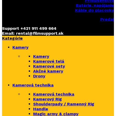
Príslušenstvo
Batérie, napájanie
Káble do placovky
Predaj
Support
+421 911 499 664
Email: rental@filmsupport.sk
Kategórie
Kamery
Kamery
Kamerové telá
Kamerové sety
Akčné kamery
Drony
Kamerová technika
Kamerová technika
Kamerový Rig
Shoulderpady / Ramenný Rig
Handle
Magic army & clampy