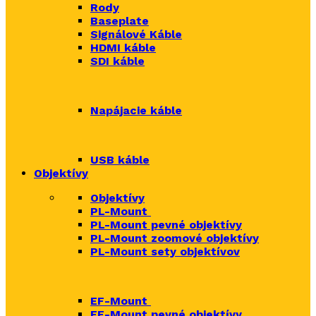
Rody
Baseplate
Signálové Káble
HDMI káble
SDI káble
Napájacie káble
USB káble
Objektívy
Objektívy
PL-Mount
PL-Mount pevné objektívy
PL-Mount zoomové objektívy
PL-Mount sety objektívov
EF-Mount
EF-Mount pevné objektívy