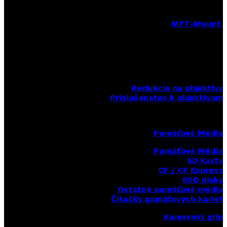
MFT-Mount
MFT-Mount pevné objektívy
MFT-Mount zoomové objektívy
MFT-Mount sety objektívov
Redukcie na objektívy
Príslušenstvo k objektívom
Pamäťové Média
Pamäťové Média
SD Karty
CF / CF Express
SSD disky
Ostatné pamäťové média
Čítačky
pamäťových kariet
Kamerový grip