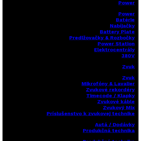
Power
Power
Batérie
Nabíjačky
Battery Plate
Predlžovačky & Rozbočky
Power Station
Elektrocentrály
380V
Zvuk
Zvuk
Mikrofóny & Lavalier
Zvukové rekordéry
Timecode / Klapky
Zvukové káble
Zvukový Mix
Príslušenstvo k zvukovej technike
Autá / Dodávky
Produkčná technika