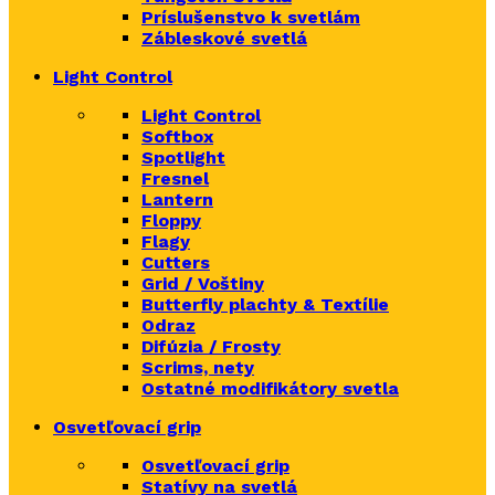
Príslušenstvo k svetlám
Zábleskové svetlá
Light Control
Light Control
Softbox
Spotlight
Fresnel
Lantern
Floppy
Flagy
Cutters
Grid / Voštiny
Butterfly plachty & Textílie
Odraz
Difúzia / Frosty
Scrims,
nety
Ostatné modifikátory svetla
Osvetľovací grip
Osvetľovací grip
Statívy na svetlá