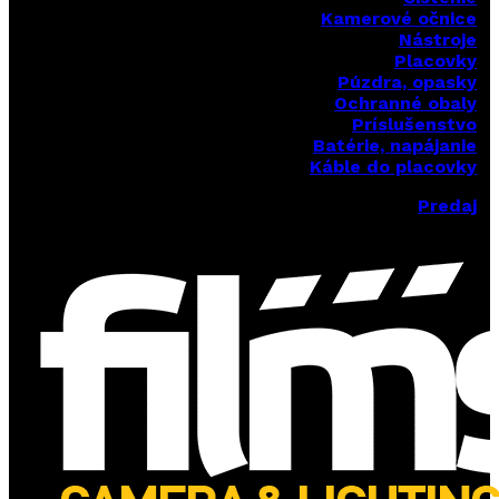
Kamerové očnice
Nástroje
Placovky
Púzdra, opasky
Ochranné obaly
Príslušenstvo
Batérie, napájanie
Káble do placovky
Predaj