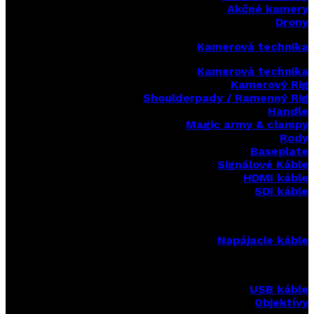
Akčné kamery
Drony
Kamerová technika
Kamerová technika
Kamerový Rig
Shoulderpady / Ramenný Rig
Handle
Magic army & clampy
Rody
Baseplate
Signálové Káble
HDMI káble
SDI káble
Napájacie káble
USB káble
Objektívy