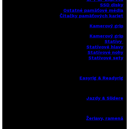
SSD disky
Ostatné pamäťové média
Čítačky
pamäťových kariet
Kamerový grip
Kamerový grip
Statívy
Statívové hlavy
Statívové nohy
Statívové sety
Easyrig & Readyrig
Jazdy & Slidere
Žeriavy, ramená