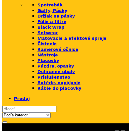
Spotrebák
Gaffy, Pásky
Držiak na pásky
Fólie a filtre
Black wrap
Setwear
Matovacie a efektové spreje
Čistenie
Kamerové očnice
Nástroje
Placovky
Púzdra, opasky
Ochranné obaly
Príslušenstvo
Batérie, napájanie
Káble do placovky
Predaj
Search for: