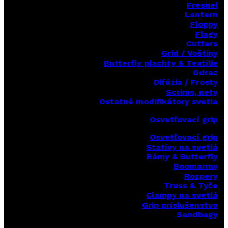
Fresnel
Lantern
Floppy
Flagy
Cutters
Grid / Voštiny
Butterfly plachty & Textílie
Odraz
Difúzia / Frosty
Scrims,
nety
Ostatné modifikátory svetla
Osvetľovací grip
Osvetľovací grip
Statívy na svetlá
Rámy & Butterfly
Boomarm
y
Rozpery
Truss & Tyče
Clampy na svetlá
Grip príslušenstvo
Sandbagy