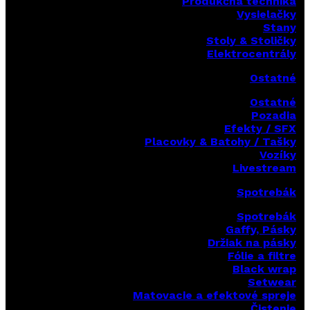
Produkčná technika
Vysielačky
Stany
Stoly & Stoličky
Elektrocentrály
Ostatné
Ostatné
Pozadia
Efekty / SFX
Placovky & Batohy / Tašky
Vozíky
Livestream
Spotrebák
Spotrebák
Gaffy, Pásky
Držiak na pásky
Fólie a filtre
Black wrap
Setwear
Matovacie a efektové spreje
Čistenie