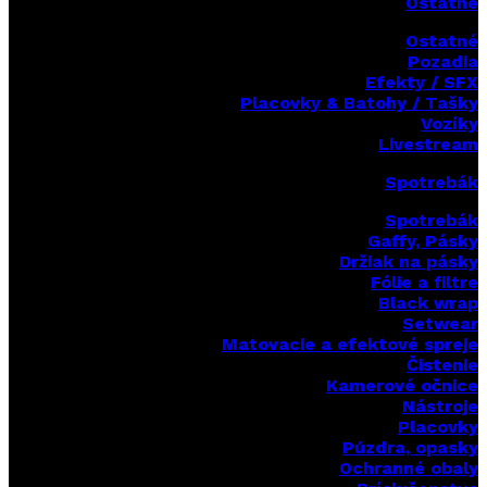
Ostatné
Ostatné
Pozadia
Efekty / SFX
Placovky & Batohy / Tašky
Vozíky
Livestream
Spotrebák
Spotrebák
Gaffy, Pásky
Držiak na pásky
Fólie a filtre
Black wrap
Setwear
Matovacie a efektové spreje
Čistenie
Kamerové očnice
Nástroje
Placovky
Púzdra, opasky
Ochranné obaly