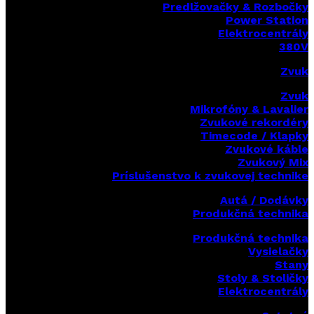
Predlžovačky & Rozbočky
Power Station
Elektrocentrály
380V
Zvuk
Zvuk
Mikrofóny & Lavalier
Zvukové rekordéry
Timecode / Klapky
Zvukové káble
Zvukový Mix
Príslušenstvo k zvukovej technike
Autá / Dodávky
Produkčná technika
Produkčná technika
Vysielačky
Stany
Stoly & Stoličky
Elektrocentrály