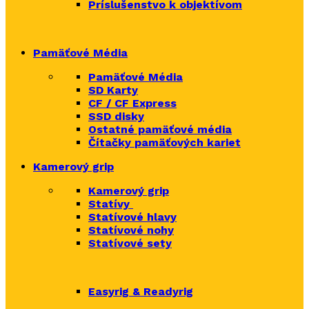
Príslušenstvo k objektívom
Pamäťové Média
Pamäťové Média
SD Karty
CF / CF Express
SSD disky
Ostatné pamäťové média
Čítačky
pamäťových kariet
Kamerový grip
Kamerový grip
Statívy
Statívové hlavy
Statívové nohy
Statívové sety
Easyrig & Readyrig