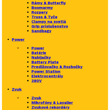
Rámy & Butterfly
Boomarm
y
Rozpery
Truss & Tyče
Clampy na svetlá
Grip príslušenstvo
Sandbagy
Power
Power
Batérie
Nabíjačky
Battery Plate
Predlžovačky & Rozbočky
Power Station
Elektrocentrály
380V
Zvuk
Zvuk
Mikrofóny & Lavalier
Zvukové rekordéry