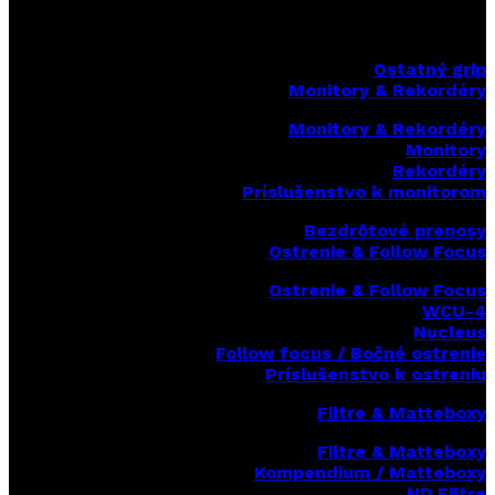
Ostatný grip
Monitory & Rekordéry
Monitory & Rekordéry
Monitory
Rekordéry
Príslušenstvo k monitorom
Bezdrôtové prenosy
Ostrenie & Follow Focus
Ostrenie & Follow Focus
WCU-4
Nucleus
Follow focus / Bočné ostrenie
Príslušenstvo k ostreniu
Filtre & Matteboxy
Filtre & Matteboxy
Kompendium / Matteboxy
ND Filtre