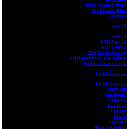
Polarizačné filtre
Efektové filtre
Dioptre
Svetlá
Svetlá
LED Svetlá
HMI Svetlá
Tungsten Svetlá
Príslušenstvo k svetlám
Zábleskové svetlá
Light Control
Light Control
Softbox
Spotlight
Fresnel
Lantern
Floppy
Flagy
Cutters
Grid / Voštiny