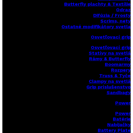
Butterfly plachty & Textílie
Odraz
Difúzia / Frosty
Scrims,
nety
Ostatné modifikátory svetla
Osvetľovací grip
Osvetľovací grip
Statívy na svetlá
Rámy & Butterfly
Boomarm
y
Rozpery
Truss & Tyče
Clampy na svetlá
Grip príslušenstvo
Sandbagy
Power
Power
Batérie
Nabíjačky
Battery Plate