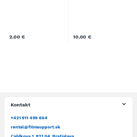
2,00
€
10,00
€
Kontakt
+421 911 499 664
rental@filmsupport.sk
Cablkova 1, 821 04, Bratislava