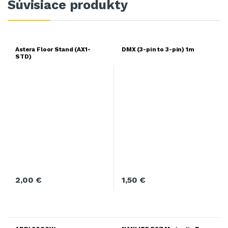
Súvisiace produkty
Astera Floor Stand (AX1-
DMX (3-pin to 3-pin) 1m
STD)
2,00
€
1,50
€