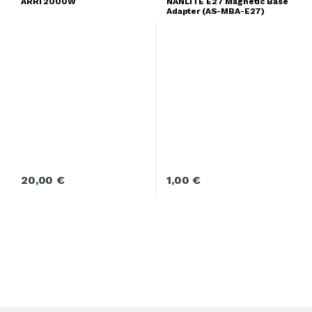
ARRI 2000W
NANLITE E27 Magnetic Base
Adapter (AS-MBA-E27)
20,00
€
1,00
€