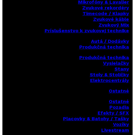
Mikrofóny & Lavalier
Zvukové rekordéry
Timecode / Klapky
Zvukové káble
Zvukový Mix
Príslušenstvo k zvukovej technike
Autá / Dodávky
Produkčná technika
Produkčná technika
Vysielačky
Stany
Stoly & Stoličky
Elektrocentrály
Ostatné
Ostatné
Pozadia
Efekty / SFX
Placovky & Batohy / Tašky
Vozíky
Livestream