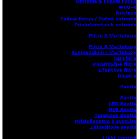
Ostrenie & Follow Focus
WCU-4
Nucleus
Follow focus / Bočné ostrenie
Príslušenstvo k ostreniu
Filtre & Matteboxy
Filtre & Matteboxy
Kompendium / Matteboxy
ND Filtre
Polarizačné filtre
Efektové filtre
Dioptre
Svetlá
Svetlá
LED Svetlá
HMI Svetlá
Tungsten Svetlá
Príslušenstvo k svetlám
Zábleskové svetlá
Light Control