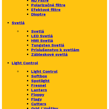
ND Filtre
Polarizačné filtre
Efektové filtre
Dioptre
Svetlá
Svetlá
LED Svetlá
HMI Svetlá
Tungsten Svetlá
Príslušenstvo k svetlám
Zábleskové svetlá
Light Control
Light Control
Softbox
Spotlight
Fresnel
Lantern
Floppy
Flagy
Cutters
Grid / Voštiny