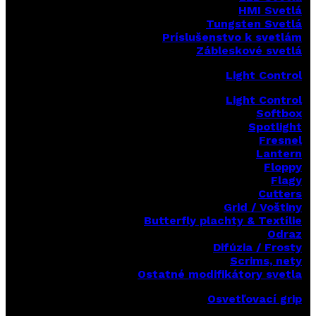
HMI Svetlá
Tungsten Svetlá
Príslušenstvo k svetlám
Zábleskové svetlá
Light Control
Light Control
Softbox
Spotlight
Fresnel
Lantern
Floppy
Flagy
Cutters
Grid / Voštiny
Butterfly plachty & Textílie
Odraz
Difúzia / Frosty
Scrims,
nety
Ostatné modifikátory svetla
Osvetľovací grip