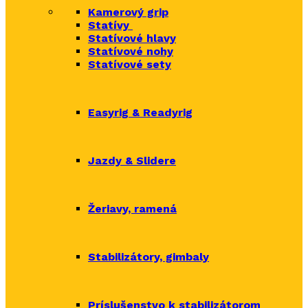
Kamerový grip
Statívy
Statívové hlavy
Statívové nohy
Statívové sety
Easyrig & Readyrig
Jazdy & Slidere
Žeriavy, ramená
Stabilizátory, gimbaly
Príslušenstvo k stabilizátorom