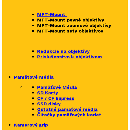
MFT-Mount
MFT-Mount pevné objektívy
MFT-Mount zoomové objektívy
MFT-Mount sety objektívov
Redukcie na objektívy
Príslušenstvo k objektívom
Pamäťové Média
Pamäťové Média
SD Karty
CF / CF Express
SSD disky
Ostatné pamäťové média
Čítačky
pamäťových kariet
Kamerový grip