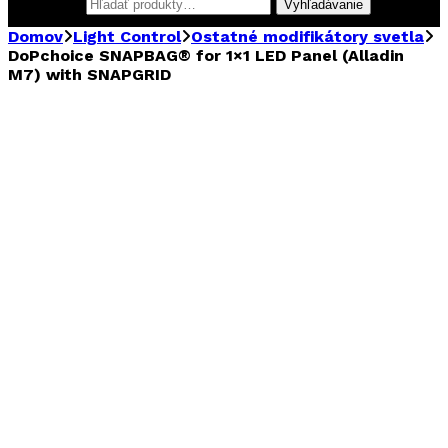
Hľadať:
Vyhľadávanie
Domov
Light Control
Ostatné modifikátory svetla
DoPchoice SNAPBAG® for 1×1 LED Panel (Alladin
M7) with SNAPGRID