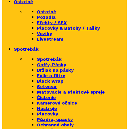
Ostatné
Ostatné
Pozadia
Efekty / SFX
Placovky & Batohy / Tašky
Vozíky
Livestream
Spotrebák
Spotrebák
Gaffy, Pásky
Držiak na pásky
Fólie a filtre
Black wrap
Setwear
Matovacie a efektové spreje
Čistenie
Kamerové očnice
Nástroje
Placovky
Púzdra, opasky
Ochranné obaly