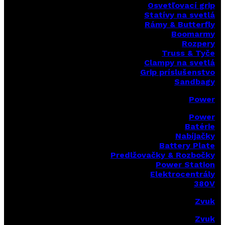
Osvetľovací grip
Statívy na svetlá
Rámy & Butterfly
Boomarm
y
Rozpery
Truss & Tyče
Clampy na svetlá
Grip príslušenstvo
Sandbagy
Power
Power
Batérie
Nabíjačky
Battery Plate
Predlžovačky & Rozbočky
Power Station
Elektrocentrály
380V
Zvuk
Zvuk