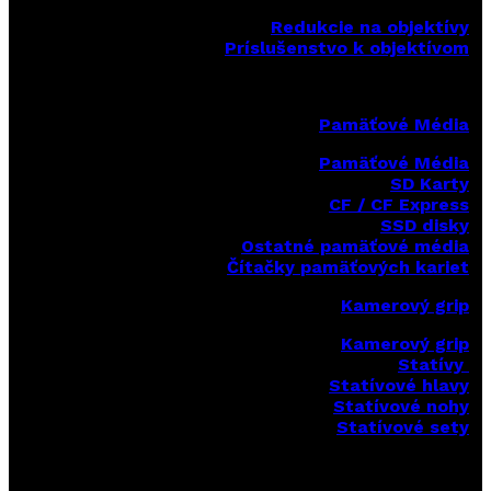
Redukcie na objektívy
Príslušenstvo k objektívom
Pamäťové Média
Pamäťové Média
SD Karty
CF / CF Express
SSD disky
Ostatné pamäťové média
Čítačky
pamäťových kariet
Kamerový grip
Kamerový grip
Statívy
Statívové hlavy
Statívové nohy
Statívové sety