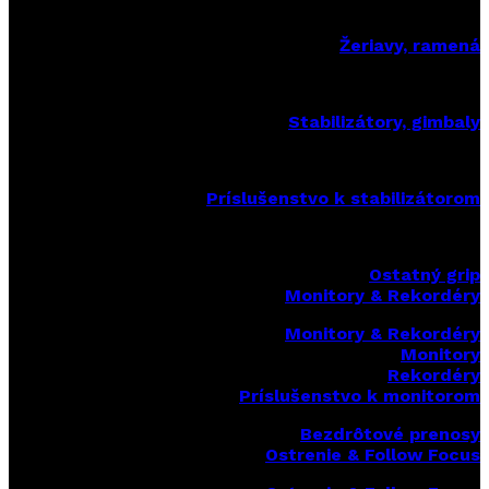
Žeriavy, ramená
Stabilizátory, gimbaly
Príslušenstvo k stabilizátorom
Ostatný grip
Monitory & Rekordéry
Monitory & Rekordéry
Monitory
Rekordéry
Príslušenstvo k monitorom
Bezdrôtové prenosy
Ostrenie & Follow Focus