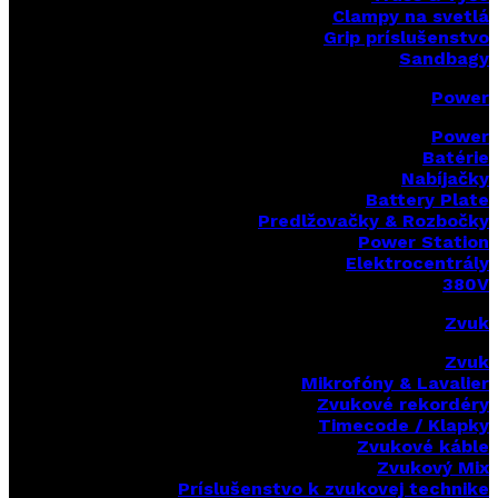
Clampy na svetlá
Grip príslušenstvo
Sandbagy
Power
Power
Batérie
Nabíjačky
Battery Plate
Predlžovačky & Rozbočky
Power Station
Elektrocentrály
380V
Zvuk
Zvuk
Mikrofóny & Lavalier
Zvukové rekordéry
Timecode / Klapky
Zvukové káble
Zvukový Mix
Príslušenstvo k zvukovej technike