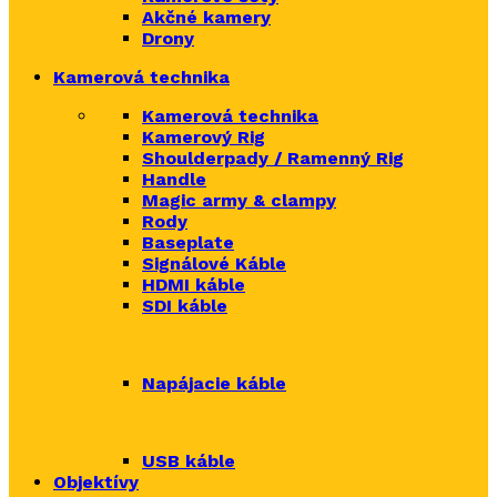
Akčné kamery
Drony
Kamerová technika
Kamerová technika
Kamerový Rig
Shoulderpady / Ramenný Rig
Handle
Magic army & clampy
Rody
Baseplate
Signálové Káble
HDMI káble
SDI káble
Napájacie káble
USB káble
Objektívy