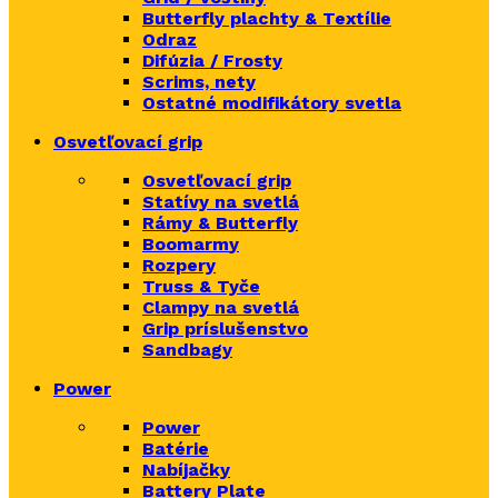
Butterfly plachty & Textílie
Odraz
Difúzia / Frosty
Scrims,
nety
Ostatné modifikátory svetla
Osvetľovací grip
Osvetľovací grip
Statívy na svetlá
Rámy & Butterfly
Boomarm
y
Rozpery
Truss & Tyče
Clampy na svetlá
Grip príslušenstvo
Sandbagy
Power
Power
Batérie
Nabíjačky
Battery Plate