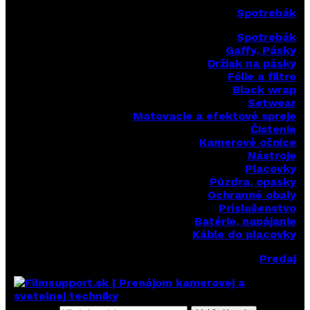
Spotrebák
Spotrebák
Gaffy, Pásky
Držiak na pásky
Fólie a filtre
Black wrap
Setwear
Matovacie a efektové spreje
Čistenie
Kamerové očnice
Nástroje
Placovky
Púzdra, opasky
Ochranné obaly
Príslušenstvo
Batérie, napájanie
Káble do placovky
Predaj