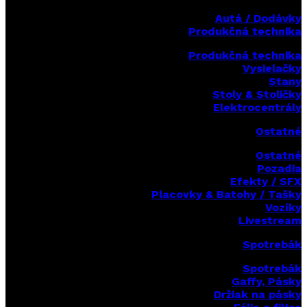
Autá / Dodávky
Produkčná technika
Produkčná technika
Vysielačky
Stany
Stoly & Stoličky
Elektrocentrály
Ostatné
Ostatné
Pozadia
Efekty / SFX
Placovky & Batohy / Tašky
Vozíky
Livestream
Spotrebák
Spotrebák
Gaffy, Pásky
Držiak na pásky