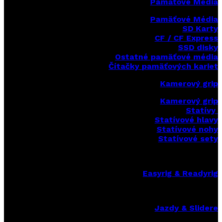
Pamäťové Média
Pamäťové Média
SD Karty
CF / CF Express
SSD disky
Ostatné pamäťové média
Čítačky
pamäťových kariet
Kamerový grip
Kamerový grip
Statívy
Statívové hlavy
Statívové nohy
Statívové sety
Easyrig & Readyrig
Jazdy & Slidere