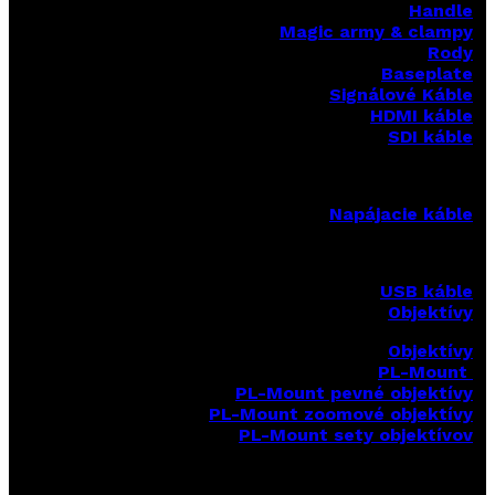
Handle
Magic army & clampy
Rody
Baseplate
Signálové Káble
HDMI káble
SDI káble
Napájacie káble
USB káble
Objektívy
Objektívy
PL-Mount
PL-Mount pevné objektívy
PL-Mount zoomové objektívy
PL-Mount sety objektívov