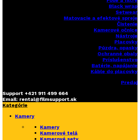
Fólie a filtre
Black wrap
Setwear
Matovacie a efektové spreje
Čistenie
Kamerové očnice
Nástroje
Placovky
Púzdra, opasky
Ochranné obaly
Príslušenstvo
Batérie, napájanie
Káble do placovky
Predaj
Support
+421 911 499 664
Email: rental@filmsupport.sk
Kategórie
Kamery
Kamery
Kamerové telá
Kamerové sety