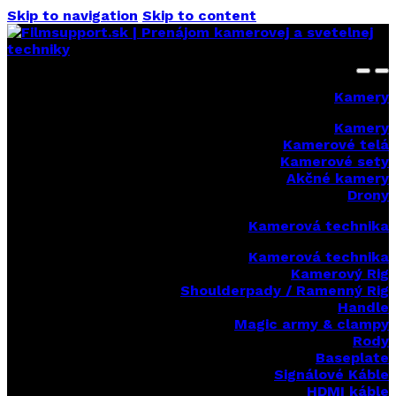
Skip to navigation
Skip to content
Kamery
Kamery
Kamerové telá
Kamerové sety
Akčné kamery
Drony
Kamerová technika
Kamerová technika
Kamerový Rig
Shoulderpady / Ramenný Rig
Handle
Magic army & clampy
Rody
Baseplate
Signálové Káble
HDMI káble