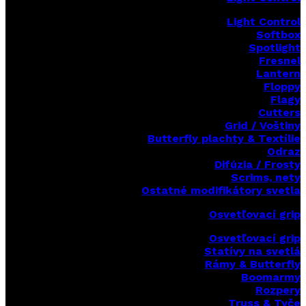
Light Control
Softbox
Spotlight
Fresnel
Lantern
Floppy
Flagy
Cutters
Grid / Voštiny
Butterfly plachty & Textílie
Odraz
Difúzia / Frosty
Scrims,
nety
Ostatné modifikátory svetla
Osvetľovací grip
Osvetľovací grip
Statívy na svetlá
Rámy & Butterfly
Boomarm
y
Rozpery
Truss & Tyče