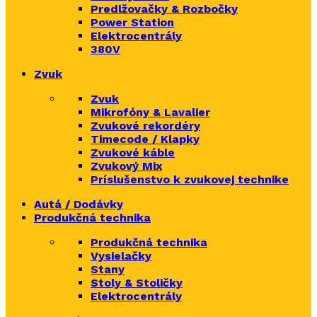
Predlžovačky & Rozbočky
Power Station
Elektrocentrály
380V
Zvuk
Zvuk
Mikrofóny & Lavalier
Zvukové rekordéry
Timecode / Klapky
Zvukové káble
Zvukový Mix
Príslušenstvo k zvukovej technike
Autá / Dodávky
Produkčná technika
Produkčná technika
Vysielačky
Stany
Stoly & Stoličky
Elektrocentrály