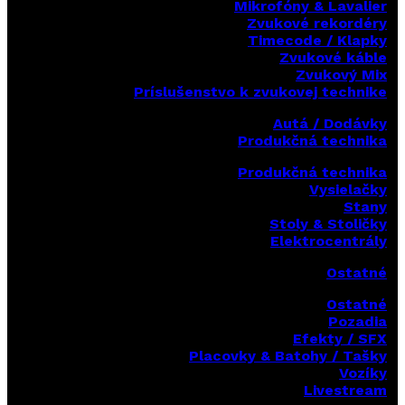
Mikrofóny & Lavalier
Zvukové rekordéry
Timecode / Klapky
Zvukové káble
Zvukový Mix
Príslušenstvo k zvukovej technike
Autá / Dodávky
Produkčná technika
Produkčná technika
Vysielačky
Stany
Stoly & Stoličky
Elektrocentrály
Ostatné
Ostatné
Pozadia
Efekty / SFX
Placovky & Batohy / Tašky
Vozíky
Livestream