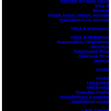
Ostrenie & Follow Focus
WCU-4
Nucleus
Follow focus / Bočné ostrenie
Príslušenstvo k ostreniu
Filtre & Matteboxy
Filtre & Matteboxy
Kompendium / Matteboxy
ND Filtre
Polarizačné filtre
Efektové filtre
Dioptre
Svetlá
Svetlá
LED Svetlá
HMI Svetlá
Tungsten Svetlá
Príslušenstvo k svetlám
Zábleskové svetlá
Light Control