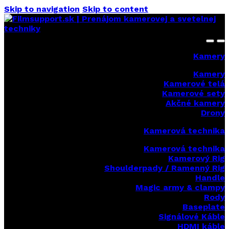
Skip to navigation
Skip to content
Kamery
Kamery
Kamerové telá
Kamerové sety
Akčné kamery
Drony
Kamerová technika
Kamerová technika
Kamerový Rig
Shoulderpady / Ramenný Rig
Handle
Magic army & clampy
Rody
Baseplate
Signálové Káble
HDMI káble