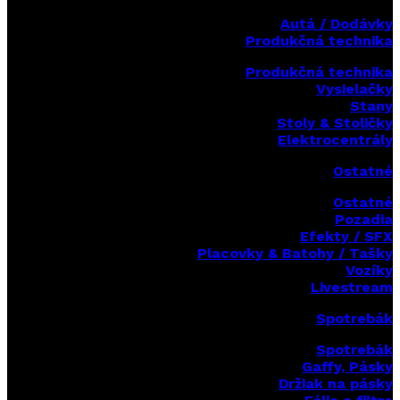
Autá / Dodávky
Produkčná technika
Produkčná technika
Vysielačky
Stany
Stoly & Stoličky
Elektrocentrály
Ostatné
Ostatné
Pozadia
Efekty / SFX
Placovky & Batohy / Tašky
Vozíky
Livestream
Spotrebák
Spotrebák
Gaffy, Pásky
Držiak na pásky