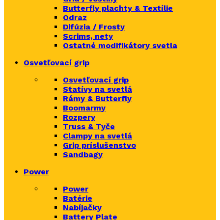
Butterfly plachty & Textílie
Odraz
Difúzia / Frosty
Scrims,
nety
Ostatné modifikátory svetla
Osvetľovací grip
Osvetľovací grip
Statívy na svetlá
Rámy & Butterfly
Boomarm
y
Rozpery
Truss & Tyče
Clampy na svetlá
Grip príslušenstvo
Sandbagy
Power
Power
Batérie
Nabíjačky
Battery Plate