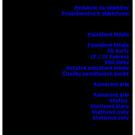
Redukcie na objektívy
Príslušenstvo k objektívom
Pamäťové Média
Pamäťové Média
SD Karty
CF / CF Express
SSD disky
Ostatné pamäťové média
Čítačky
pamäťových kariet
Kamerový grip
Kamerový grip
Statívy
Statívové hlavy
Statívové nohy
Statívové sety