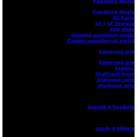
Pamäťové Média
Pamäťové Média
SD Karty
CF / CF Express
SSD disky
Ostatné pamäťové média
Čítačky
pamäťových kariet
Kamerový grip
Kamerový grip
Statívy
Statívové hlavy
Statívové nohy
Statívové sety
Easyrig & Readyrig
Jazdy & Slidere