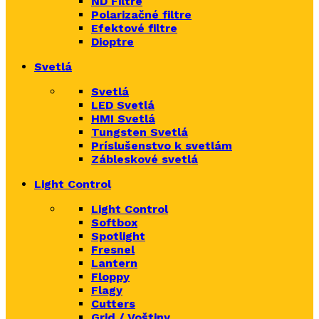
ND Filtre
Polarizačné filtre
Efektové filtre
Dioptre
Svetlá
Svetlá
LED Svetlá
HMI Svetlá
Tungsten Svetlá
Príslušenstvo k svetlám
Zábleskové svetlá
Light Control
Light Control
Softbox
Spotlight
Fresnel
Lantern
Floppy
Flagy
Cutters
Grid / Voštiny