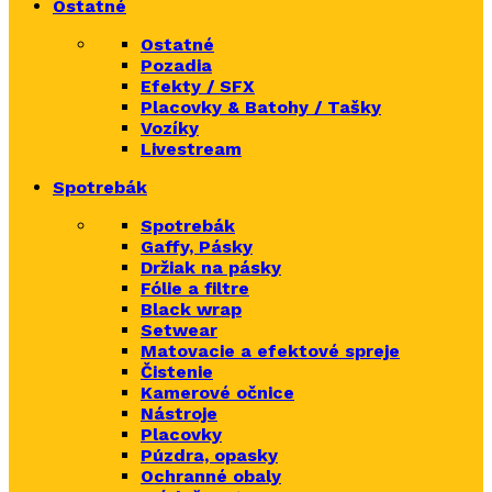
Ostatné
Ostatné
Pozadia
Efekty / SFX
Placovky & Batohy / Tašky
Vozíky
Livestream
Spotrebák
Spotrebák
Gaffy, Pásky
Držiak na pásky
Fólie a filtre
Black wrap
Setwear
Matovacie a efektové spreje
Čistenie
Kamerové očnice
Nástroje
Placovky
Púzdra, opasky
Ochranné obaly