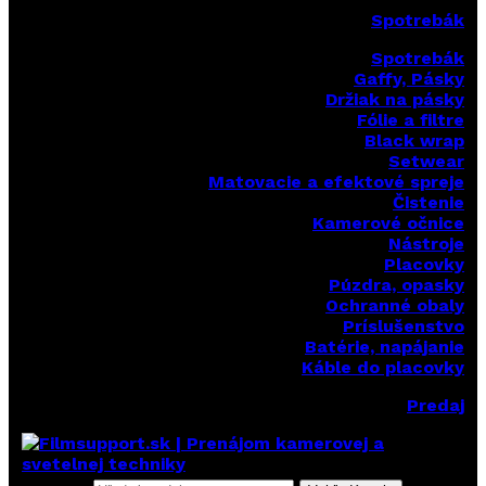
Spotrebák
Spotrebák
Gaffy, Pásky
Držiak na pásky
Fólie a filtre
Black wrap
Setwear
Matovacie a efektové spreje
Čistenie
Kamerové očnice
Nástroje
Placovky
Púzdra, opasky
Ochranné obaly
Príslušenstvo
Batérie, napájanie
Káble do placovky
Predaj