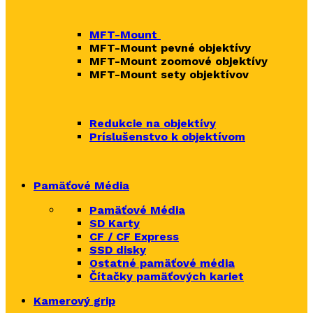
MFT-Mount
MFT-Mount pevné objektívy
MFT-Mount zoomové objektívy
MFT-Mount sety objektívov
Redukcie na objektívy
Príslušenstvo k objektívom
Pamäťové Média
Pamäťové Média
SD Karty
CF / CF Express
SSD disky
Ostatné pamäťové média
Čítačky
pamäťových kariet
Kamerový grip