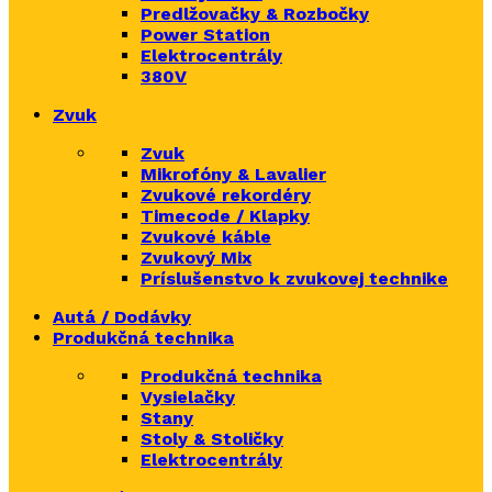
Predlžovačky & Rozbočky
Power Station
Elektrocentrály
380V
Zvuk
Zvuk
Mikrofóny & Lavalier
Zvukové rekordéry
Timecode / Klapky
Zvukové káble
Zvukový Mix
Príslušenstvo k zvukovej technike
Autá / Dodávky
Produkčná technika
Produkčná technika
Vysielačky
Stany
Stoly & Stoličky
Elektrocentrály