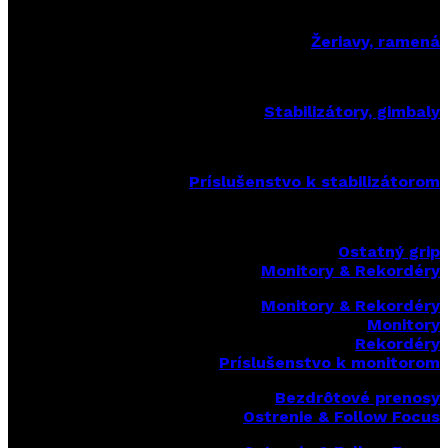
Žeriavy, ramená
Stabilizátory, gimbaly
Príslušenstvo k stabilizátorom
Ostatný grip
Monitory & Rekordéry
Monitory & Rekordéry
Monitory
Rekordéry
Príslušenstvo k monitorom
Bezdrôtové prenosy
Ostrenie & Follow Focus