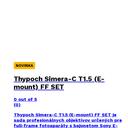
NOVINKA
Thypoch Simera-C T1.5 (E-
mount) FF SET
0
out of 5
(0)
Thypoch Simera-C T1.5 (E-mount) FF SET je
sada profesionálnych objektívov určených pre
full-frame fotoaparáty s bajonetom Sony E-