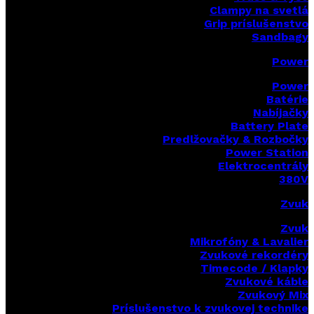
Clampy na svetlá
Grip príslušenstvo
Sandbagy
Power
Power
Batérie
Nabíjačky
Battery Plate
Predlžovačky & Rozbočky
Power Station
Elektrocentrály
380V
Zvuk
Zvuk
Mikrofóny & Lavalier
Zvukové rekordéry
Timecode / Klapky
Zvukové káble
Zvukový Mix
Príslušenstvo k zvukovej technike