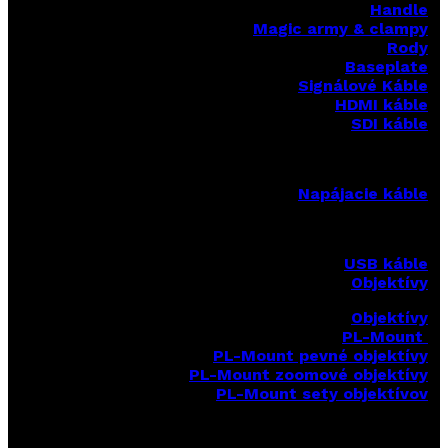
Handle
Magic army & clampy
Rody
Baseplate
Signálové Káble
HDMI káble
SDI káble
Napájacie káble
USB káble
Objektívy
Objektívy
PL-Mount
PL-Mount pevné objektívy
PL-Mount zoomové objektívy
PL-Mount sety objektívov