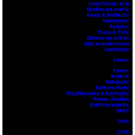
Osvetľovací grip
Statívy na svetlá
Rámy & Butterfly
Boomarm
y
Rozpery
Truss & Tyče
Clampy na svetlá
Grip príslušenstvo
Sandbagy
Power
Power
Batérie
Nabíjačky
Battery Plate
Predlžovačky & Rozbočky
Power Station
Elektrocentrály
380V
Zvuk
Zvuk