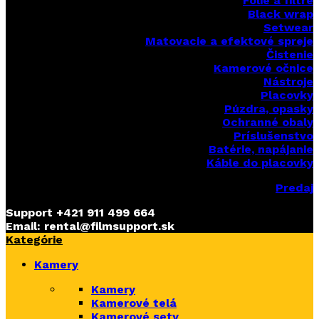
Fólie a filtre
Black wrap
Setwear
Matovacie a efektové spreje
Čistenie
Kamerové očnice
Nástroje
Placovky
Púzdra, opasky
Ochranné obaly
Príslušenstvo
Batérie, napájanie
Káble do placovky
Predaj
Support
+421 911 499 664
Email: rental@filmsupport.sk
Kategórie
Kamery
Kamery
Kamerové telá
Kamerové sety