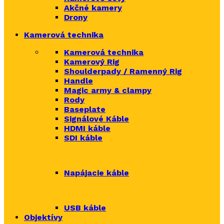
Akčné kamery
Drony
Kamerová technika
Kamerová technika
Kamerový Rig
Shoulderpady / Ramenný Rig
Handle
Magic army & clampy
Rody
Baseplate
Signálové Káble
HDMI káble
SDI káble
Napájacie káble
USB káble
Objektívy