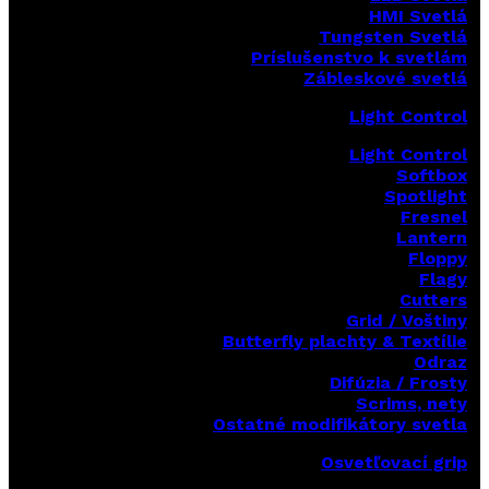
HMI Svetlá
Tungsten Svetlá
Príslušenstvo k svetlám
Zábleskové svetlá
Light Control
Light Control
Softbox
Spotlight
Fresnel
Lantern
Floppy
Flagy
Cutters
Grid / Voštiny
Butterfly plachty & Textílie
Odraz
Difúzia / Frosty
Scrims,
nety
Ostatné modifikátory svetla
Osvetľovací grip