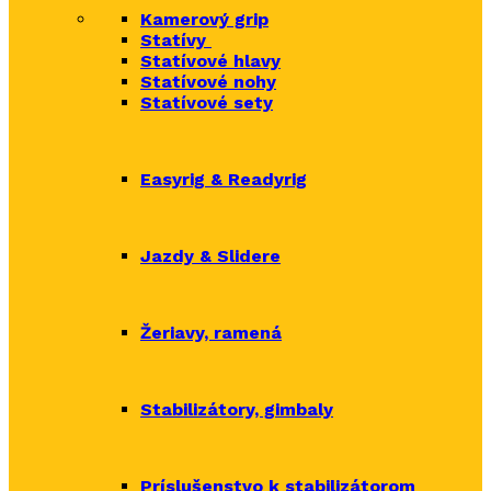
Kamerový grip
Statívy
Statívové hlavy
Statívové nohy
Statívové sety
Easyrig & Readyrig
Jazdy & Slidere
Žeriavy, ramená
Stabilizátory, gimbaly
Príslušenstvo k stabilizátorom