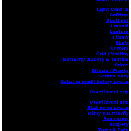
Light Control
Softbox
Spotlight
Fresnel
Lantern
Floppy
Flagy
Cutters
Grid / Voštiny
Butterfly plachty & Textílie
Odraz
Difúzia / Frosty
Scrims,
nety
Ostatné modifikátory svetla
Osvetľovací grip
Osvetľovací grip
Statívy na svetlá
Rámy & Butterfly
Boomarm
y
Rozpery
Truss & Tyče