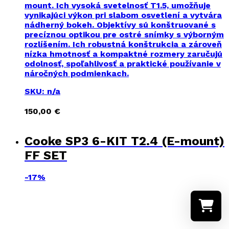
mount. Ich vysoká svetelnosť T1.5, umožňuje
vynikajúci výkon pri slabom osvetlení a vytvára
nádherný bokeh. Objektívy sú konštruované s
precíznou optikou pre ostré snímky s výborným
rozlíšením. Ich robustná konštrukcia a zároveň
nízka hmotnosť a kompaktné rozmery zaručujú
odolnosť, spoľahlivosť a praktické používanie v
náročných podmienkach.
SKU: n/a
150,00
€
Cooke SP3 6-KIT T2.4 (E-mount)
FF SET
-
17%
Vyber obd