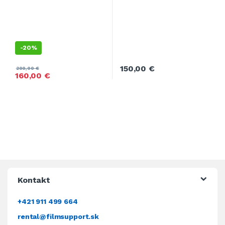
-
20%
150,00
€
200,00
€
160,00
€
Kontakt
+421 911 499 664
rental@filmsupport.sk