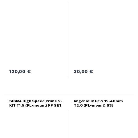
mount) FF (Silver Flare)
120,00
€
30,00
€
SIGMA High Speed Prime 5-
Angenieux EZ-2 15-40mm
KIT T1.5 (PL-mount) FF SET
T2.0 (PL-mount) S35