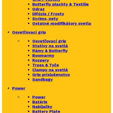
Butterfly plachty & Textílie
Odraz
Difúzia / Frosty
Scrims,
nety
Ostatné modifikátory svetla
Osvetľovací grip
Osvetľovací grip
Statívy na svetlá
Rámy & Butterfly
Boomarm
y
Rozpery
Truss & Tyče
Clampy na svetlá
Grip príslušenstvo
Sandbagy
Power
Power
Batérie
Nabíjačky
Battery Plate