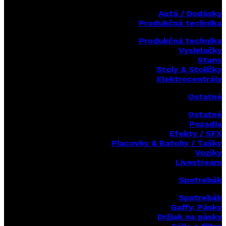
Autá / Dodávky
Produkčná technika
Produkčná technika
Vysielačky
Stany
Stoly & Stoličky
Elektrocentrály
Ostatné
Ostatné
Pozadia
Efekty / SFX
Placovky & Batohy / Tašky
Vozíky
Livestream
Spotrebák
Spotrebák
Gaffy, Pásky
Držiak na pásky