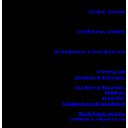
Žeriavy, ramená
Stabilizátory, gimbaly
Príslušenstvo k stabilizátorom
Ostatný grip
Monitory & Rekordéry
Monitory & Rekordéry
Monitory
Rekordéry
Príslušenstvo k monitorom
Bezdrôtové prenosy
Ostrenie & Follow Focus