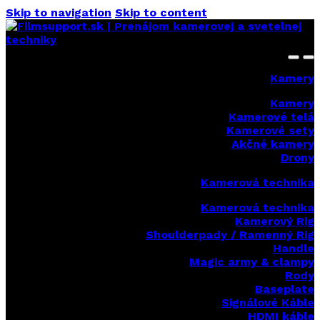
Skip to navigation
Skip to content
Kamery
Kamery
Kamerové telá
Kamerové sety
Akčné kamery
Drony
Kamerová technika
Kamerová technika
Kamerový Rig
Shoulderpady / Ramenný Rig
Handle
Magic army & clampy
Rody
Baseplate
Signálové Káble
HDMI káble