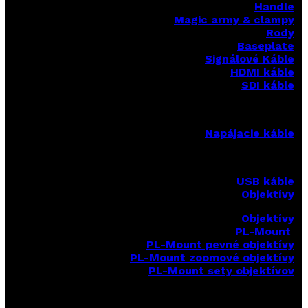
Handle
Magic army & clampy
Rody
Baseplate
Signálové Káble
HDMI káble
SDI káble
Napájacie káble
USB káble
Objektívy
Objektívy
PL-Mount
PL-Mount pevné objektívy
PL-Mount zoomové objektívy
PL-Mount sety objektívov