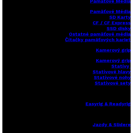
Pamäťové Média
Pamäťové Média
SD Karty
CF / CF Express
SSD disky
Ostatné pamäťové média
Čítačky
pamäťových kariet
Kamerový grip
Kamerový grip
Statívy
Statívové hlavy
Statívové nohy
Statívové sety
Easyrig & Readyrig
Jazdy & Slidere