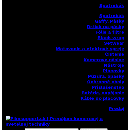
Spotrebák
Spotrebák
Gaffy, Pásky
Držiak na pásky
Fólie a filtre
Black wrap
Setwear
Matovacie a efektové spreje
Čistenie
Kamerové očnice
Nástroje
Placovky
Púzdra, opasky
Ochranné obaly
Príslušenstvo
Batérie, napájanie
Káble do placovky
Predaj