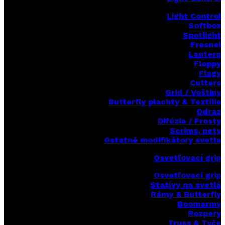
Light Control
Softbox
Spotlight
Fresnel
Lantern
Floppy
Flagy
Cutters
Grid / Voštiny
Butterfly plachty & Textílie
Odraz
Difúzia / Frosty
Scrims,
nety
Ostatné modifikátory svetla
Osvetľovací grip
Osvetľovací grip
Statívy na svetlá
Rámy & Butterfly
Boomarm
y
Rozpery
Truss & Tyče