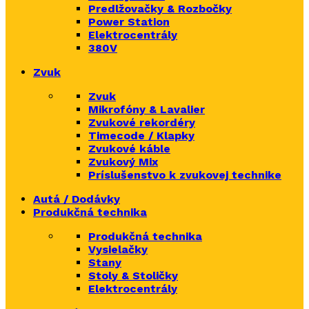
Predlžovačky & Rozbočky
Power Station
Elektrocentrály
380V
Zvuk
Zvuk
Mikrofóny & Lavalier
Zvukové rekordéry
Timecode / Klapky
Zvukové káble
Zvukový Mix
Príslušenstvo k zvukovej technike
Autá / Dodávky
Produkčná technika
Produkčná technika
Vysielačky
Stany
Stoly & Stoličky
Elektrocentrály