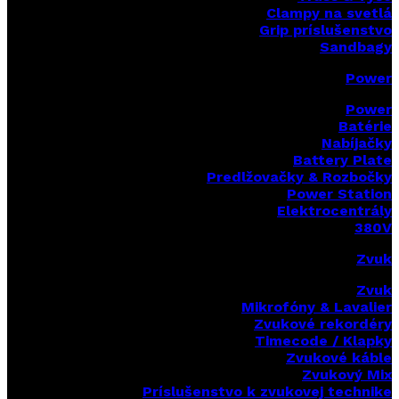
Clampy na svetlá
Grip príslušenstvo
Sandbagy
Power
Power
Batérie
Nabíjačky
Battery Plate
Predlžovačky & Rozbočky
Power Station
Elektrocentrály
380V
Zvuk
Zvuk
Mikrofóny & Lavalier
Zvukové rekordéry
Timecode / Klapky
Zvukové káble
Zvukový Mix
Príslušenstvo k zvukovej technike