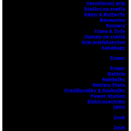
Osvetľovací grip
Statívy na svetlá
Rámy & Butterfly
Boomarm
y
Rozpery
Truss & Tyče
Clampy na svetlá
Grip príslušenstvo
Sandbagy
Power
Power
Batérie
Nabíjačky
Battery Plate
Predlžovačky & Rozbočky
Power Station
Elektrocentrály
380V
Zvuk
Zvuk