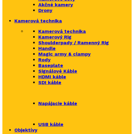
Akčné kamery
Drony
Kamerová technika
Kamerová technika
Kamerový Rig
Shoulderpady / Ramenný Rig
Handle
Magic army & clampy
Rody
Baseplate
Signálové Káble
HDMI káble
SDI káble
Napájacie káble
USB káble
Objektívy