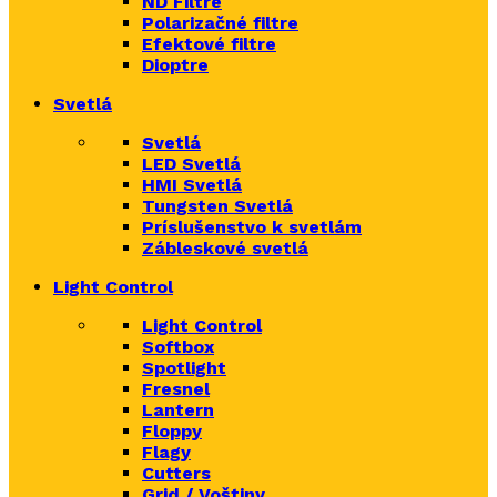
ND Filtre
Polarizačné filtre
Efektové filtre
Dioptre
Svetlá
Svetlá
LED Svetlá
HMI Svetlá
Tungsten Svetlá
Príslušenstvo k svetlám
Zábleskové svetlá
Light Control
Light Control
Softbox
Spotlight
Fresnel
Lantern
Floppy
Flagy
Cutters
Grid / Voštiny