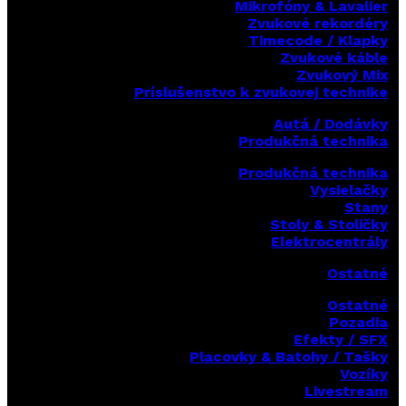
Mikrofóny & Lavalier
Zvukové rekordéry
Timecode / Klapky
Zvukové káble
Zvukový Mix
Príslušenstvo k zvukovej technike
Autá / Dodávky
Produkčná technika
Produkčná technika
Vysielačky
Stany
Stoly & Stoličky
Elektrocentrály
Ostatné
Ostatné
Pozadia
Efekty / SFX
Placovky & Batohy / Tašky
Vozíky
Livestream