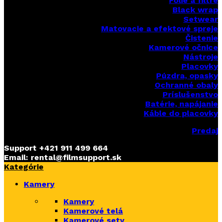
Fólie a filtre
Black wrap
Setwear
Matovacie a efektové spreje
Čistenie
Kamerové očnice
Nástroje
Placovky
Púzdra, opasky
Ochranné obaly
Príslušenstvo
Batérie, napájanie
Káble do placovky
Predaj
Support
+421 911 499 664
Email: rental@filmsupport.sk
Kategórie
Kamery
Kamery
Kamerové telá
Kamerové sety