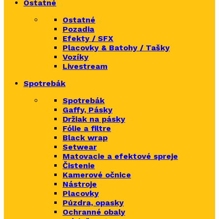
Ostatné
Ostatné
Pozadia
Efekty / SFX
Placovky & Batohy / Tašky
Vozíky
Livestream
Spotrebák
Spotrebák
Gaffy, Pásky
Držiak na pásky
Fólie a filtre
Black wrap
Setwear
Matovacie a efektové spreje
Čistenie
Kamerové očnice
Nástroje
Placovky
Púzdra, opasky
Ochranné obaly