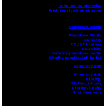
Redukcie na objektívy
Príslušenstvo k objektívom
Pamäťové Média
Pamäťové Média
SD Karty
CF / CF Express
SSD disky
Ostatné pamäťové média
Čítačky
pamäťových kariet
Kamerový grip
Kamerový grip
Statívy
Statívové hlavy
Statívové nohy
Statívové sety