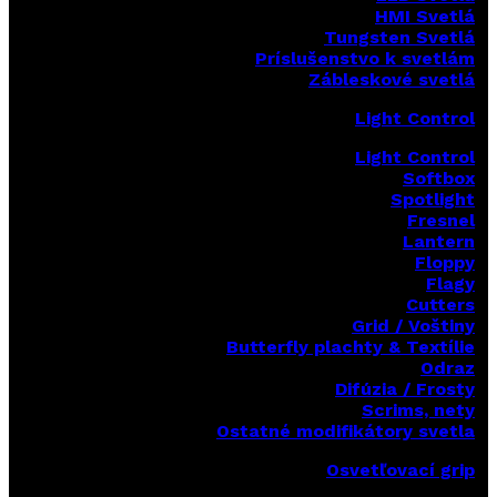
HMI Svetlá
Tungsten Svetlá
Príslušenstvo k svetlám
Zábleskové svetlá
Light Control
Light Control
Softbox
Spotlight
Fresnel
Lantern
Floppy
Flagy
Cutters
Grid / Voštiny
Butterfly plachty & Textílie
Odraz
Difúzia / Frosty
Scrims,
nety
Ostatné modifikátory svetla
Osvetľovací grip