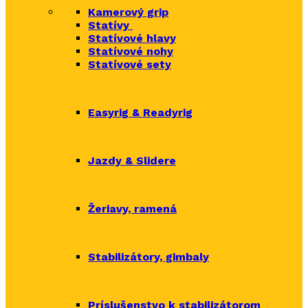
Kamerový grip
Statívy
Statívové hlavy
Statívové nohy
Statívové sety
Easyrig & Readyrig
Jazdy & Slidere
Žeriavy, ramená
Stabilizátory, gimbaly
Príslušenstvo k stabilizátorom