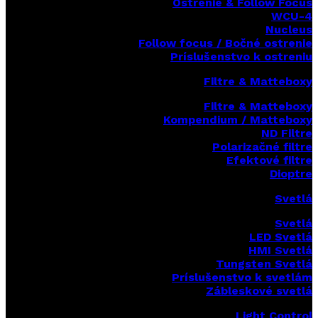
Ostrenie & Follow Focus
WCU-4
Nucleus
Follow focus / Bočné ostrenie
Príslušenstvo k ostreniu
Filtre & Matteboxy
Filtre & Matteboxy
Kompendium / Matteboxy
ND Filtre
Polarizačné filtre
Efektové filtre
Dioptre
Svetlá
Svetlá
LED Svetlá
HMI Svetlá
Tungsten Svetlá
Príslušenstvo k svetlám
Zábleskové svetlá
Light Control