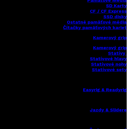
Pamäťové Média
SD Karty
CF / CF Express
SSD disky
Ostatné pamäťové média
Čítačky
pamäťových kariet
Kamerový grip
Kamerový grip
Statívy
Statívové hlavy
Statívové nohy
Statívové sety
Easyrig & Readyrig
Jazdy & Slidere