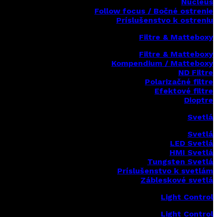
Nucleus
Follow focus / Bočné ostrenie
Príslušenstvo k ostreniu
Filtre & Matteboxy
Filtre & Matteboxy
Kompendium / Matteboxy
ND Filtre
Polarizačné filtre
Efektové filtre
Dioptre
Svetlá
Svetlá
LED Svetlá
HMI Svetlá
Tungsten Svetlá
Príslušenstvo k svetlám
Zábleskové svetlá
Light Control
Light Control