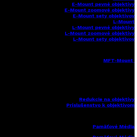
E-Mount
pevné objektívy
E-Mount zoomové objektívy
E-Mount sety objektívov
L-Mount
L-Mount pevné objektívy
L-Mount zoomové objektívy
L-Mount sety objektívov
MFT-Mount
MFT-Mount pevné objektívy
MFT-Mount zoomové objektívy
MFT-Mount sety objektívov
Redukcie na objektívy
Príslušenstvo k objektívom
Pamäťové Média