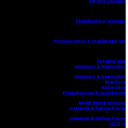
Žeriavy, ramená
Stabilizátory, gimbaly
Príslušenstvo k stabilizátorom
Ostatný grip
Monitory & Rekordéry
Monitory & Rekordéry
Monitory
Rekordéry
Príslušenstvo k monitorom
Bezdrôtové prenosy
Ostrenie & Follow Focus
Ostrenie & Follow Focus
WCU-4