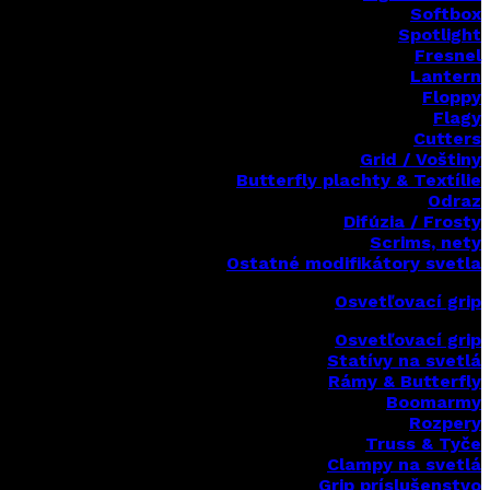
Softbox
Spotlight
Fresnel
Lantern
Floppy
Flagy
Cutters
Grid / Voštiny
Butterfly plachty & Textílie
Odraz
Difúzia / Frosty
Scrims,
nety
Ostatné modifikátory svetla
Osvetľovací grip
Osvetľovací grip
Statívy na svetlá
Rámy & Butterfly
Boomarm
y
Rozpery
Truss & Tyče
Clampy na svetlá
Grip príslušenstvo