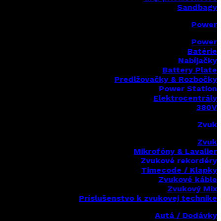
Sandbagy
Power
Power
Batérie
Nabíjačky
Battery Plate
Predlžovačky & Rozbočky
Power Station
Elektrocentrály
380V
Zvuk
Zvuk
Mikrofóny & Lavalier
Zvukové rekordéry
Timecode / Klapky
Zvukové káble
Zvukový Mix
Príslušenstvo k zvukovej technike
Autá / Dodávky