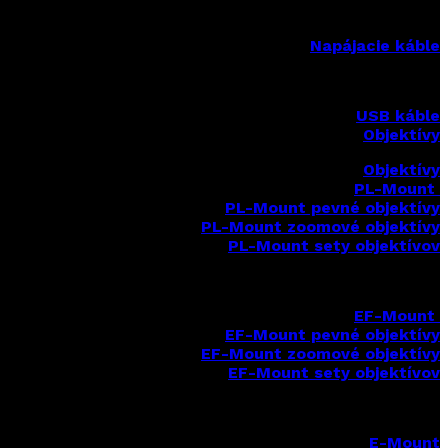
Napájacie káble
USB káble
Objektívy
Objektívy
PL-Mount
PL-Mount pevné objektívy
PL-Mount zoomové objektívy
PL-Mount sety objektívov
EF-Mount
EF-Mount pevné objektívy
EF-Mount zoomové objektívy
EF-Mount sety objektívov
E-Mount