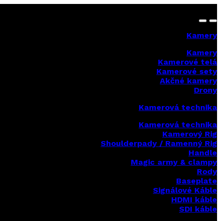
Kamery
Kamery
Kamerové telá
Kamerové sety
Akčné kamery
Drony
Kamerová technika
Kamerová technika
Kamerový Rig
Shoulderpady / Ramenný Rig
Handle
Magic army & clampy
Rody
Baseplate
Signálové Káble
HDMI káble
SDI káble