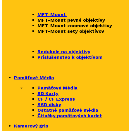
MFT-Mount
MFT-Mount pevné objektívy
MFT-Mount zoomové objektívy
MFT-Mount sety objektívov
Redukcie na objektívy
Príslušenstvo k objektívom
Pamäťové Média
Pamäťové Média
SD Karty
CF / CF Express
SSD disky
Ostatné pamäťové média
Čítačky
pamäťových kariet
Kamerový grip