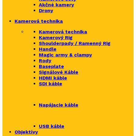
Akčné kamery
Drony
Kamerová technika
Kamerová technika
Kamerový Rig
Shoulderpady / Ramenný Rig
Handle
Magic army & clampy
Rody
Baseplate
Signálové Káble
HDMI káble
SDI káble
Napájacie káble
USB káble
Objektívy