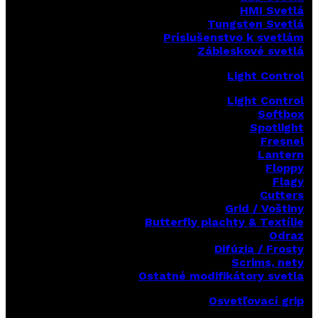
HMI Svetlá
Tungsten Svetlá
Príslušenstvo k svetlám
Zábleskové svetlá
Light Control
Light Control
Softbox
Spotlight
Fresnel
Lantern
Floppy
Flagy
Cutters
Grid / Voštiny
Butterfly plachty & Textílie
Odraz
Difúzia / Frosty
Scrims,
nety
Ostatné modifikátory svetla
Osvetľovací grip