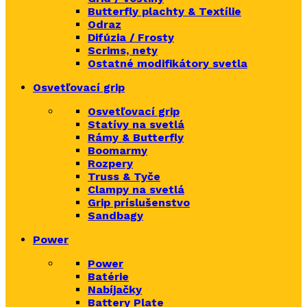
Butterfly plachty & Textílie
Odraz
Difúzia / Frosty
Scrims,
nety
Ostatné modifikátory svetla
Osvetľovací grip
Osvetľovací grip
Statívy na svetlá
Rámy & Butterfly
Boomarm
y
Rozpery
Truss & Tyče
Clampy na svetlá
Grip príslušenstvo
Sandbagy
Power
Power
Batérie
Nabíjačky
Battery Plate