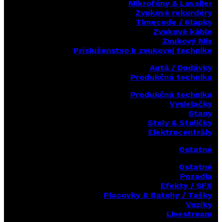
Mikrofóny & Lavalier
Zvukové rekordéry
Timecode / Klapky
Zvukové káble
Zvukový Mix
Príslušenstvo k zvukovej technike
Autá / Dodávky
Produkčná technika
Produkčná technika
Vysielačky
Stany
Stoly & Stoličky
Elektrocentrály
Ostatné
Ostatné
Pozadia
Efekty / SFX
Placovky & Batohy / Tašky
Vozíky
Livestream