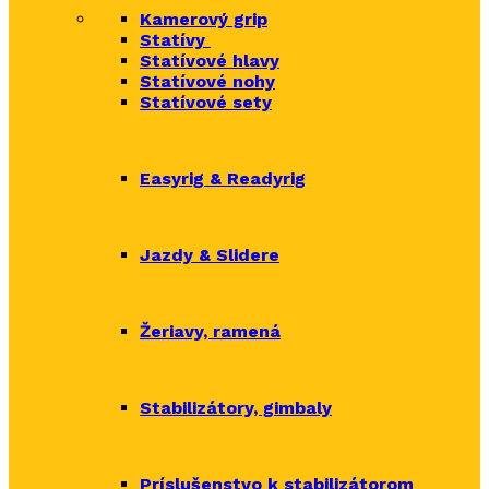
Kamerový grip
Statívy
Statívové hlavy
Statívové nohy
Statívové sety
Easyrig & Readyrig
Jazdy & Slidere
Žeriavy, ramená
Stabilizátory, gimbaly
Príslušenstvo k stabilizátorom