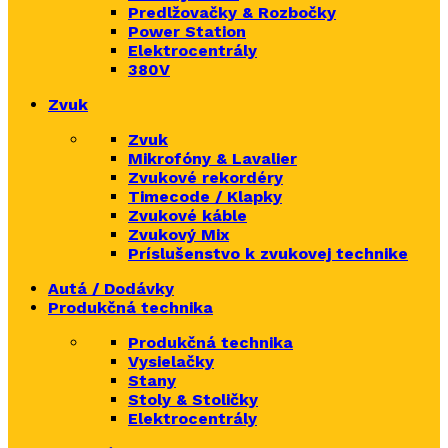
Predlžovačky & Rozbočky
Power Station
Elektrocentrály
380V
Zvuk
Zvuk
Mikrofóny & Lavalier
Zvukové rekordéry
Timecode / Klapky
Zvukové káble
Zvukový Mix
Príslušenstvo k zvukovej technike
Autá / Dodávky
Produkčná technika
Produkčná technika
Vysielačky
Stany
Stoly & Stoličky
Elektrocentrály