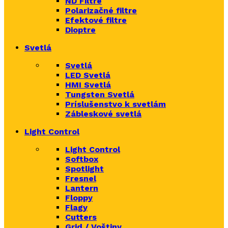
ND Filtre
Polarizačné filtre
Efektové filtre
Dioptre
Svetlá
Svetlá
LED Svetlá
HMI Svetlá
Tungsten Svetlá
Príslušenstvo k svetlám
Zábleskové svetlá
Light Control
Light Control
Softbox
Spotlight
Fresnel
Lantern
Floppy
Flagy
Cutters
Grid / Voštiny