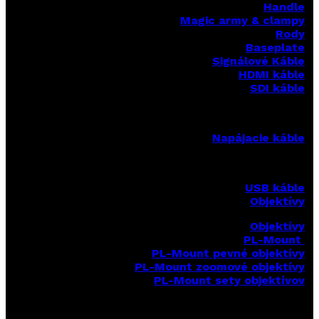
Handle
Magic army & clampy
Rody
Baseplate
Signálové Káble
HDMI káble
SDI káble
Napájacie káble
USB káble
Objektívy
Objektívy
PL-Mount
PL-Mount pevné objektívy
PL-Mount zoomové objektívy
PL-Mount sety objektívov