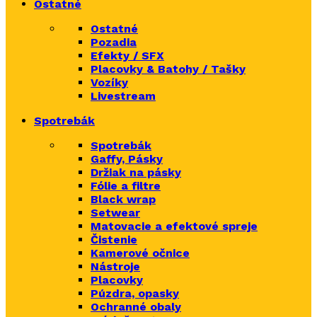
Ostatné
Ostatné
Pozadia
Efekty / SFX
Placovky & Batohy / Tašky
Vozíky
Livestream
Spotrebák
Spotrebák
Gaffy, Pásky
Držiak na pásky
Fólie a filtre
Black wrap
Setwear
Matovacie a efektové spreje
Čistenie
Kamerové očnice
Nástroje
Placovky
Púzdra, opasky
Ochranné obaly