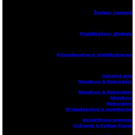
Žeriavy, ramená
Stabilizátory, gimbaly
Príslušenstvo k stabilizátorom
Ostatný grip
Monitory & Rekordéry
Monitory & Rekordéry
Monitory
Rekordéry
Príslušenstvo k monitorom
Bezdrôtové prenosy
Ostrenie & Follow Focus