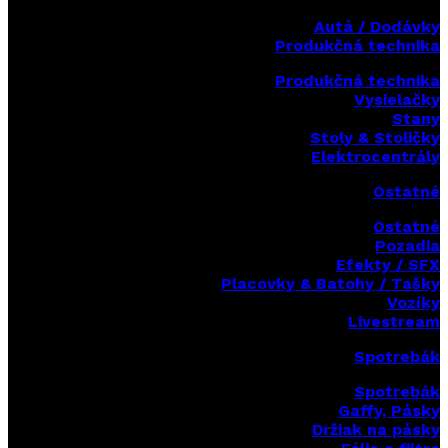
Autá / Dodávky
Produkčná technika
Produkčná technika
Vysielačky
Stany
Stoly & Stoličky
Elektrocentrály
Ostatné
Ostatné
Pozadia
Efekty / SFX
Placovky & Batohy / Tašky
Vozíky
Livestream
Spotrebák
Spotrebák
Gaffy, Pásky
Držiak na pásky