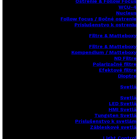
Ostrenie & Follow Focus
WCU-4
Nucleus
Follow focus / Bočné ostrenie
Príslušenstvo k ostreniu
Filtre & Matteboxy
Filtre & Matteboxy
Kompendium / Matteboxy
ND Filtre
Polarizačné filtre
Efektové filtre
Dioptre
Svetlá
Svetlá
LED Svetlá
HMI Svetlá
Tungsten Svetlá
Príslušenstvo k svetlám
Zábleskové svetlá
Light Control