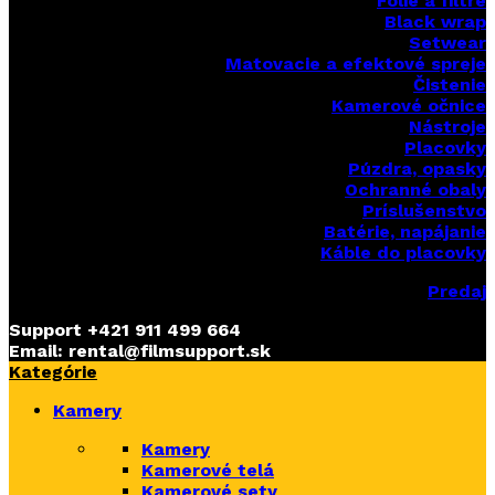
Fólie a filtre
Black wrap
Setwear
Matovacie a efektové spreje
Čistenie
Kamerové očnice
Nástroje
Placovky
Púzdra, opasky
Ochranné obaly
Príslušenstvo
Batérie, napájanie
Káble do placovky
Predaj
Support
+421 911 499 664
Email: rental@filmsupport.sk
Kategórie
Kamery
Kamery
Kamerové telá
Kamerové sety