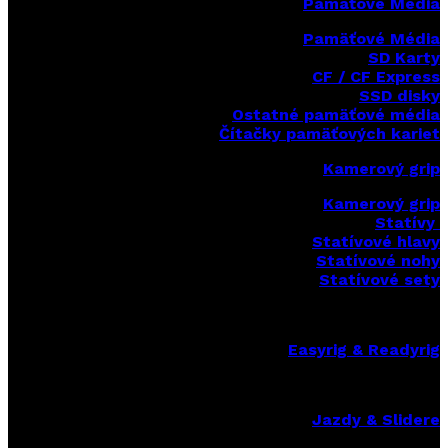
Pamäťové Média
Pamäťové Média
SD Karty
CF / CF Express
SSD disky
Ostatné pamäťové média
Čítačky
pamäťových kariet
Kamerový grip
Kamerový grip
Statívy
Statívové hlavy
Statívové nohy
Statívové sety
Easyrig & Readyrig
Jazdy & Slidere