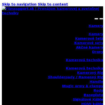
Skip to navigation
Skip to content
Kamery
Kamery
Kamerové telá
Kamerové sety
Akčné kamery
Drony
Kamerová technika
Kamerová technika
Kamerový Rig
Shoulderpady / Ramenný Rig
Handle
Magic army & clampy
Rody
Baseplate
Signálové Káble
HDMI káble