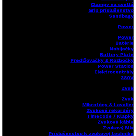
Clampy na svetlá
Grip príslušenstvo
Sandbagy
Power
Power
Batérie
Nabíjačky
Battery Plate
Predlžovačky & Rozbočky
Power Station
Elektrocentrály
380V
Zvuk
Zvuk
Mikrofóny & Lavalier
Zvukové rekordéry
Timecode / Klapky
Zvukové káble
Zvukový Mix
Príslušenstvo k zvukovej technike