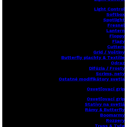
Light Control
Softbox
Spotlight
Fresnel
Lantern
Floppy
Flagy
Cutters
Grid / Voštiny
Butterfly plachty & Textílie
Odraz
Difúzia / Frosty
Scrims,
nety
Ostatné modifikátory svetla
Osvetľovací grip
Osvetľovací grip
Statívy na svetlá
Rámy & Butterfly
Boomarm
y
Rozpery
Truss & Tyče