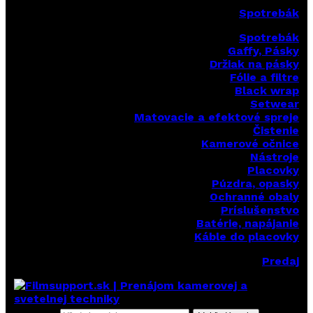
Spotrebák
Spotrebák
Gaffy, Pásky
Držiak na pásky
Fólie a filtre
Black wrap
Setwear
Matovacie a efektové spreje
Čistenie
Kamerové očnice
Nástroje
Placovky
Púzdra, opasky
Ochranné obaly
Príslušenstvo
Batérie, napájanie
Káble do placovky
Predaj