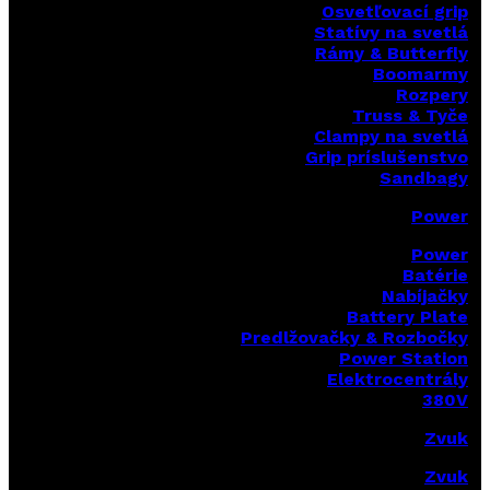
Osvetľovací grip
Statívy na svetlá
Rámy & Butterfly
Boomarm
y
Rozpery
Truss & Tyče
Clampy na svetlá
Grip príslušenstvo
Sandbagy
Power
Power
Batérie
Nabíjačky
Battery Plate
Predlžovačky & Rozbočky
Power Station
Elektrocentrály
380V
Zvuk
Zvuk