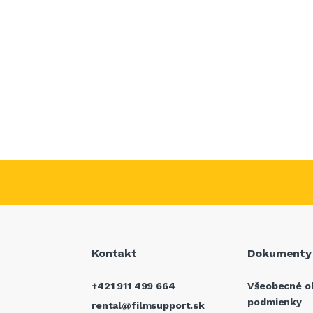
Kontakt
Dokumenty
+421 911 499 664
Všeobecné o
podmienky
rental@filmsupport.sk