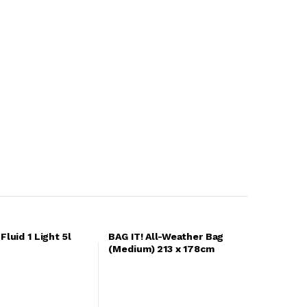
Fluid 1 Light 5l
BAG IT! All-Weather Bag
(Medium) 213 x 178cm