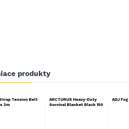
siace produkty
Strap Tension Belt
ARCTURUS Heavy-Duty
ADJ Fog 
x 2m
Survival Blanket Black 150
x 210cm