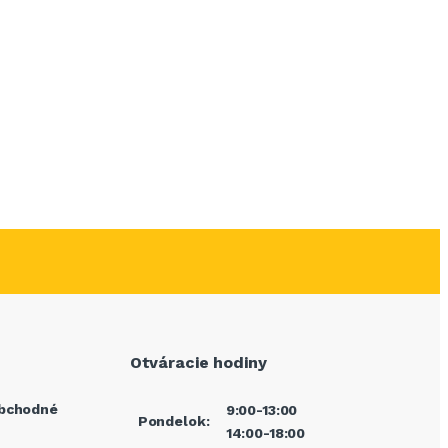
Otváracie hodiny
bchodné
9:00-13:00
Pondelok:
14:00-18:00