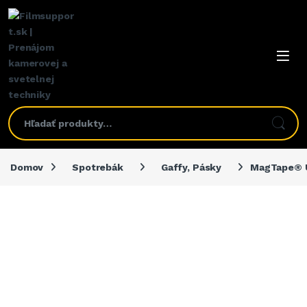
Domov
Spotrebák
Gaffy, Pásky
MagTape® U