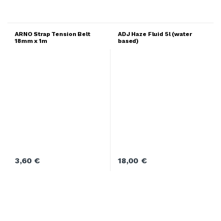
ARNO Strap Tension Belt
ADJ Haze Fluid 5l (water
18mm x 1m
based)
3,60
€
18,00
€