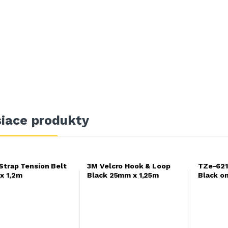
siace produkty
Strap Tension Belt
3M Velcro Hook & Loop
TZe-621
x 1,2m
Black 25mm x 1,25m
Black o