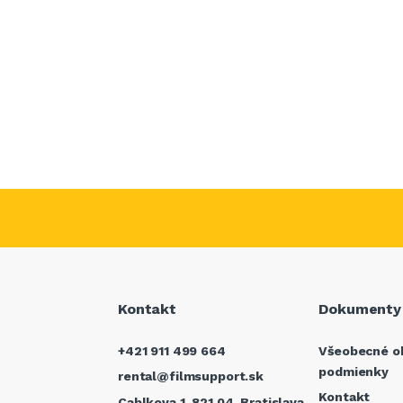
Kontakt
Dokumenty
+421 911 499 664
Všeobecné o
podmienky
rental@filmsupport.sk
Kontakt
Cablkova 1, 821 04, Bratislava