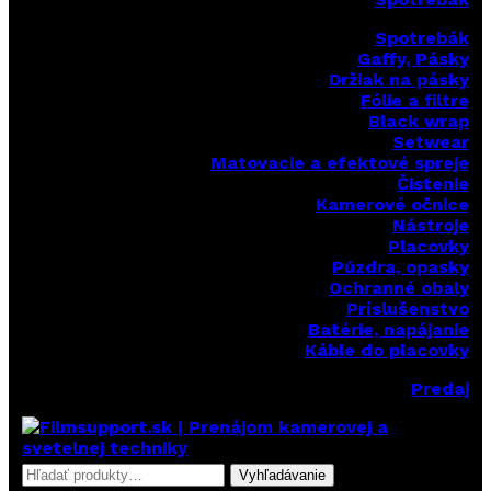
Spotrebák
Gaffy, Pásky
Držiak na pásky
Fólie a filtre
Black wrap
Setwear
Matovacie a efektové spreje
Čistenie
Kamerové očnice
Nástroje
Placovky
Púzdra, opasky
Ochranné obaly
Príslušenstvo
Batérie, napájanie
Káble do placovky
Predaj
Hľadať:
Vyhľadávanie