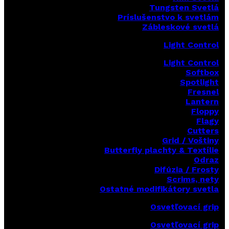
Tungsten Svetlá
Príslušenstvo k svetlám
Zábleskové svetlá
Light Control
Light Control
Softbox
Spotlight
Fresnel
Lantern
Floppy
Flagy
Cutters
Grid / Voštiny
Butterfly plachty & Textílie
Odraz
Difúzia / Frosty
Scrims,
nety
Ostatné modifikátory svetla
Osvetľovací grip
Osvetľovací grip