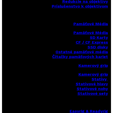
Redukcie na objektívy
Príslušenstvo k objektívom
Pamäťové Média
Pamäťové Média
SD Karty
CF / CF Express
SSD disky
Ostatné pamäťové média
Čítačky
pamäťových kariet
Kamerový grip
Kamerový grip
Statívy
Statívové hlavy
Statívové nohy
Statívové sety
Easyrig & Readyrig