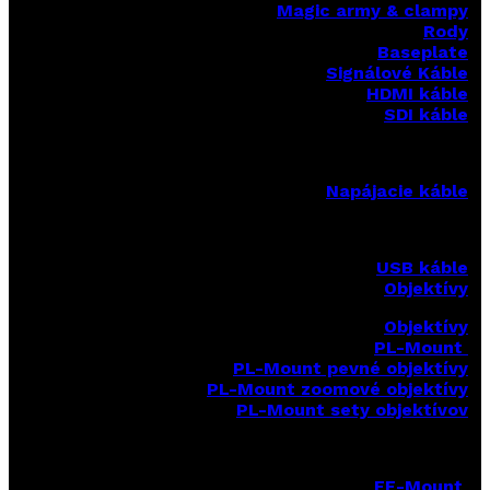
Magic army & clampy
Rody
Baseplate
Signálové Káble
HDMI káble
SDI káble
Napájacie káble
USB káble
Objektívy
Objektívy
PL-Mount
PL-Mount pevné objektívy
PL-Mount zoomové objektívy
PL-Mount sety objektívov
EF-Mount