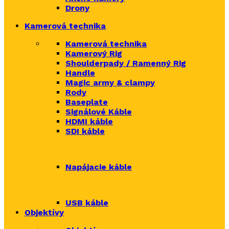
Drony
Kamerová technika
Kamerová technika
Kamerový Rig
Shoulderpady / Ramenný Rig
Handle
Magic army & clampy
Rody
Baseplate
Signálové Káble
HDMI káble
SDI káble
Napájacie káble
USB káble
Objektívy