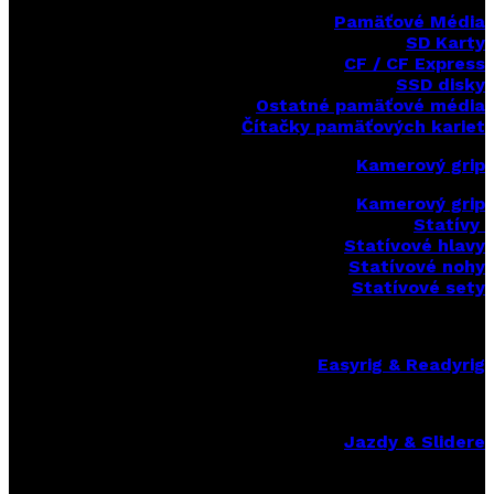
Pamäťové Média
SD Karty
CF / CF Express
SSD disky
Ostatné pamäťové média
Čítačky
pamäťových kariet
Kamerový grip
Kamerový grip
Statívy
Statívové hlavy
Statívové nohy
Statívové sety
Easyrig & Readyrig
Jazdy & Slidere