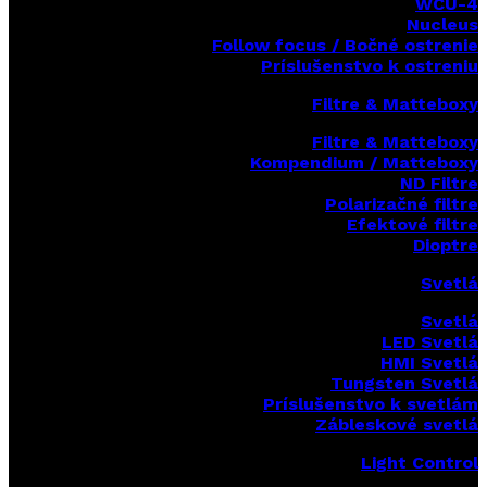
WCU-4
Nucleus
Follow focus / Bočné ostrenie
Príslušenstvo k ostreniu
Filtre & Matteboxy
Filtre & Matteboxy
Kompendium / Matteboxy
ND Filtre
Polarizačné filtre
Efektové filtre
Dioptre
Svetlá
Svetlá
LED Svetlá
HMI Svetlá
Tungsten Svetlá
Príslušenstvo k svetlám
Zábleskové svetlá
Light Control