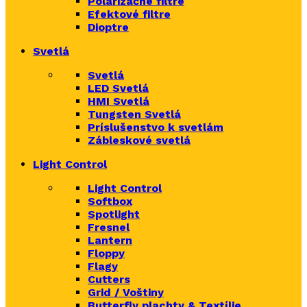
Polarizačné filtre
Efektové filtre
Dioptre
Svetlá
Svetlá
LED Svetlá
HMI Svetlá
Tungsten Svetlá
Príslušenstvo k svetlám
Zábleskové svetlá
Light Control
Light Control
Softbox
Spotlight
Fresnel
Lantern
Floppy
Flagy
Cutters
Grid / Voštiny
Butterfly plachty & Textílie