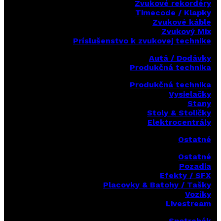
Zvukové rekordéry
Timecode / Klapky
Zvukové káble
Zvukový Mix
Príslušenstvo k zvukovej technike
Autá / Dodávky
Produkčná technika
Produkčná technika
Vysielačky
Stany
Stoly & Stoličky
Elektrocentrály
Ostatné
Ostatné
Pozadia
Efekty / SFX
Placovky & Batohy / Tašky
Vozíky
Livestream
Spotrebák