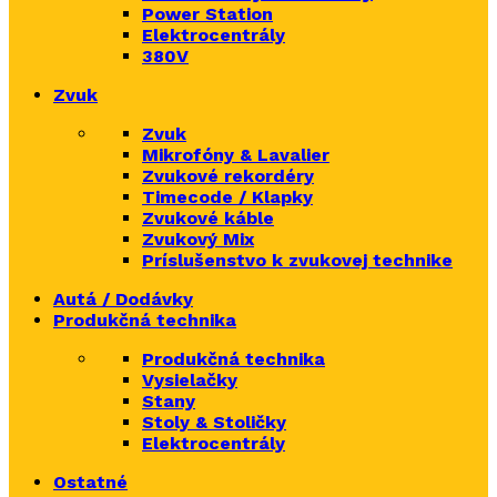
Power Station
Elektrocentrály
380V
Zvuk
Zvuk
Mikrofóny & Lavalier
Zvukové rekordéry
Timecode / Klapky
Zvukové káble
Zvukový Mix
Príslušenstvo k zvukovej technike
Autá / Dodávky
Produkčná technika
Produkčná technika
Vysielačky
Stany
Stoly & Stoličky
Elektrocentrály
Ostatné