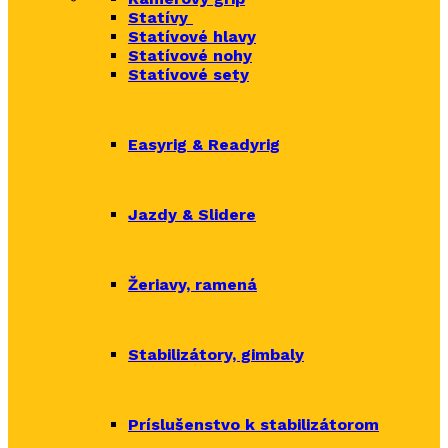
Statívy
Statívové hlavy
Statívové nohy
Statívové sety
Easyrig & Readyrig
Jazdy & Slidere
Žeriavy, ramená
Stabilizátory, gimbaly
Príslušenstvo k stabilizátorom