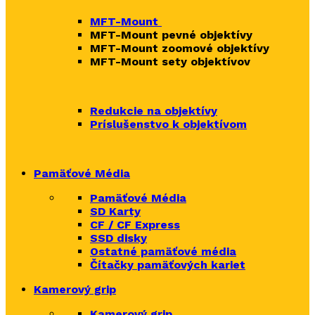
MFT-Mount
MFT-Mount pevné objektívy
MFT-Mount zoomové objektívy
MFT-Mount sety objektívov
Redukcie na objektívy
Príslušenstvo k objektívom
Pamäťové Média
Pamäťové Média
SD Karty
CF / CF Express
SSD disky
Ostatné pamäťové média
Čítačky
pamäťových kariet
Kamerový grip
Kamerový grip