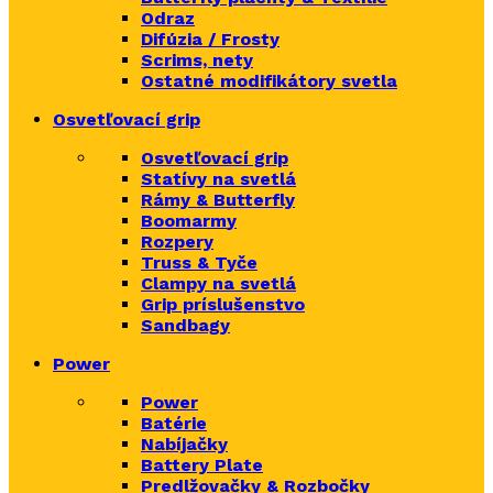
Odraz
Difúzia / Frosty
Scrims,
nety
Ostatné modifikátory svetla
Osvetľovací grip
Osvetľovací grip
Statívy na svetlá
Rámy & Butterfly
Boomarm
y
Rozpery
Truss & Tyče
Clampy na svetlá
Grip príslušenstvo
Sandbagy
Power
Power
Batérie
Nabíjačky
Battery Plate
Predlžovačky & Rozbočky