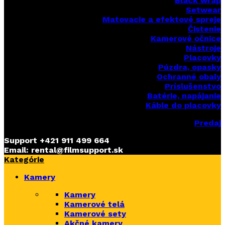
Black wrap
Setwear
Matovacie a efektové spreje
Čistenie
Kamerové očnice
Nástroje
Placovky
Púzdra, opasky
Ochranné obaly
Príslušenstvo
Batérie, napájanie
Káble do placovky
Predaj
Support
+421 911 499 664
Email: rental@filmsupport.sk
Kategórie
Kamery
Kamery
Kamerové telá
Kamerové sety
Akčné kamery