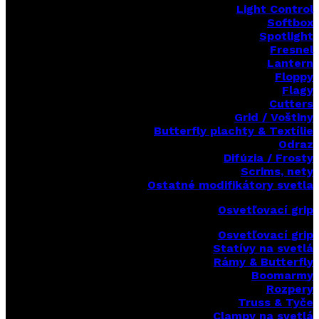
Light Control
Softbox
Spotlight
Fresnel
Lantern
Floppy
Flagy
Cutters
Grid / Voštiny
Butterfly plachty & Textílie
Odraz
Difúzia / Frosty
Scrims,
nety
Ostatné modifikátory svetla
Osvetľovací grip
Osvetľovací grip
Statívy na svetlá
Rámy & Butterfly
Boomarm
y
Rozpery
Truss & Tyče
Clampy na svetlá