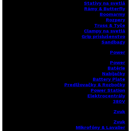
Statívy na svetlá
Rámy & Butterfly
Boomarm
y
Rozpery
Truss & Tyče
Clampy na svetlá
Grip príslušenstvo
Sandbagy
Power
Power
Batérie
Nabíjačky
Battery Plate
Predlžovačky & Rozbočky
Power Station
Elektrocentrály
380V
Zvuk
Zvuk
Mikrofóny & Lavalier