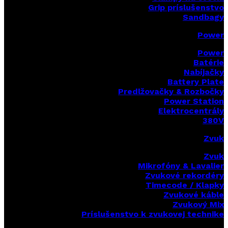
Grip príslušenstvo
Sandbagy
Power
Power
Batérie
Nabíjačky
Battery Plate
Predlžovačky & Rozbočky
Power Station
Elektrocentrály
380V
Zvuk
Zvuk
Mikrofóny & Lavalier
Zvukové rekordéry
Timecode / Klapky
Zvukové káble
Zvukový Mix
Príslušenstvo k zvukovej technike