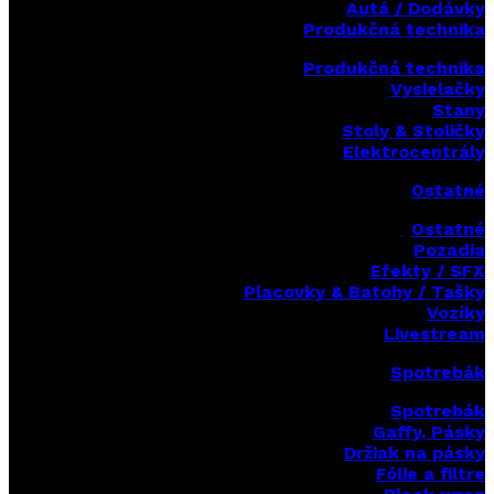
Autá / Dodávky
Produkčná technika
Produkčná technika
Vysielačky
Stany
Stoly & Stoličky
Elektrocentrály
Ostatné
Ostatné
Pozadia
Efekty / SFX
Placovky & Batohy / Tašky
Vozíky
Livestream
Spotrebák
Spotrebák
Gaffy, Pásky
Držiak na pásky
Fólie a filtre