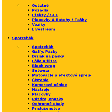
Ostatné
Pozadia
Efekty / SFX
Placovky & Batohy / Tašky
Vozíky
Livestream
Spotrebák
Spotrebák
Gaffy, Pásky
Držiak na pásky
Fólie a filtre
Black wrap
Setwear
Matovacie a efektové spreje
Čistenie
Kamerové očnice
Nástroje
Placovky
Púzdra, opasky
Ochranné obaly
Príslušenstvo