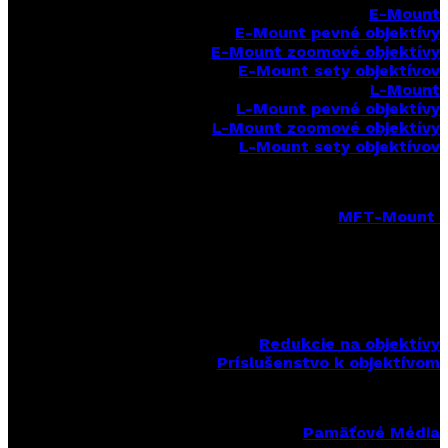
E-Mount
E-Mount
pevné objektívy
E-Mount zoomové objektívy
E-Mount sety objektívov
L-Mount
L-Mount pevné objektívy
L-Mount zoomové objektívy
L-Mount sety objektívov
MFT-Mount
MFT-Mount pevné objektívy
MFT-Mount zoomové objektívy
MFT-Mount sety objektívov
Redukcie na objektívy
Príslušenstvo k objektívom
Pamäťové Média