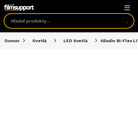
Domov
Svetlá
LED Svetlá
Alladin Bi-Flex L