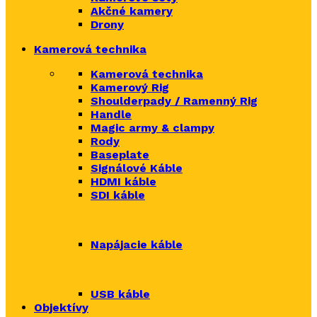
Akčné kamery
Drony
Kamerová technika
Kamerová technika
Kamerový Rig
Shoulderpady / Ramenný Rig
Handle
Magic army & clampy
Rody
Baseplate
Signálové Káble
HDMI káble
SDI káble
Napájacie káble
USB káble
Objektívy