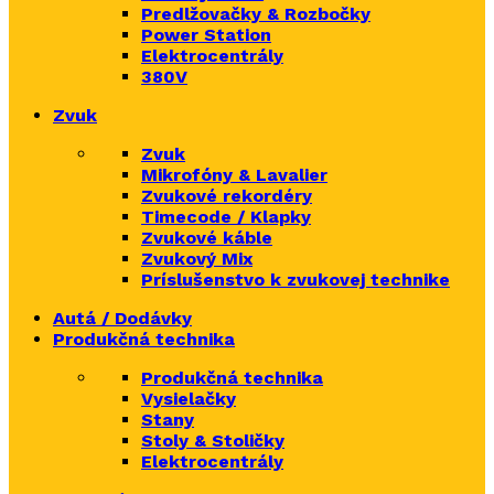
Predlžovačky & Rozbočky
Power Station
Elektrocentrály
380V
Zvuk
Zvuk
Mikrofóny & Lavalier
Zvukové rekordéry
Timecode / Klapky
Zvukové káble
Zvukový Mix
Príslušenstvo k zvukovej technike
Autá / Dodávky
Produkčná technika
Produkčná technika
Vysielačky
Stany
Stoly & Stoličky
Elektrocentrály