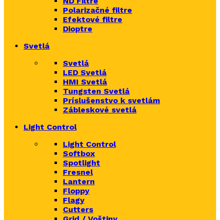
ND Filtre
Polarizačné filtre
Efektové filtre
Dioptre
Svetlá
Svetlá
LED Svetlá
HMI Svetlá
Tungsten Svetlá
Príslušenstvo k svetlám
Zábleskové svetlá
Light Control
Light Control
Softbox
Spotlight
Fresnel
Lantern
Floppy
Flagy
Cutters
Grid / Voštiny