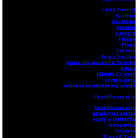
Light Control
Softbox
Spotlight
Fresnel
Lantern
Floppy
Flagy
Cutters
Grid / Voštiny
Butterfly plachty & Textílie
Odraz
Difúzia / Frosty
Scrims,
nety
Ostatné modifikátory svetla
Osvetľovací grip
Osvetľovací grip
Statívy na svetlá
Rámy & Butterfly
Boomarm
y
Rozpery
Truss & Tyče