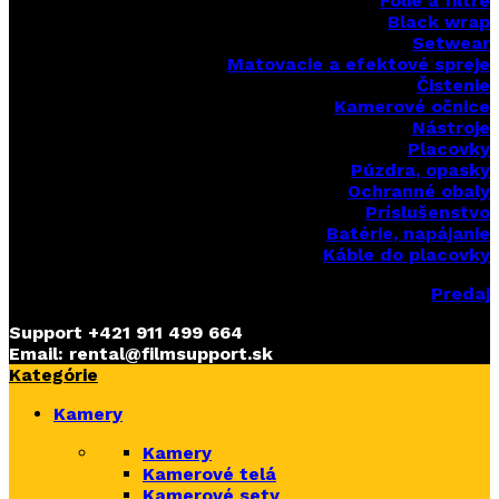
Fólie a filtre
Black wrap
Setwear
Matovacie a efektové spreje
Čistenie
Kamerové očnice
Nástroje
Placovky
Púzdra, opasky
Ochranné obaly
Príslušenstvo
Batérie, napájanie
Káble do placovky
Predaj
Support
+421 911 499 664
Email: rental@filmsupport.sk
Kategórie
Kamery
Kamery
Kamerové telá
Kamerové sety