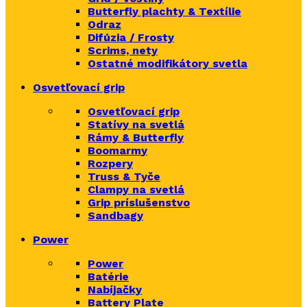
Butterfly plachty & Textílie
Odraz
Difúzia / Frosty
Scrims,
nety
Ostatné modifikátory svetla
Osvetľovací grip
Osvetľovací grip
Statívy na svetlá
Rámy & Butterfly
Boomarm
y
Rozpery
Truss & Tyče
Clampy na svetlá
Grip príslušenstvo
Sandbagy
Power
Power
Batérie
Nabíjačky
Battery Plate