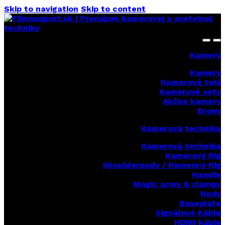
Skip to navigation
Skip to content
Kamery
Kamery
Kamerové telá
Kamerové sety
Akčné kamery
Drony
Kamerová technika
Kamerová technika
Kamerový Rig
Shoulderpady / Ramenný Rig
Handle
Magic army & clampy
Rody
Baseplate
Signálové Káble
HDMI káble