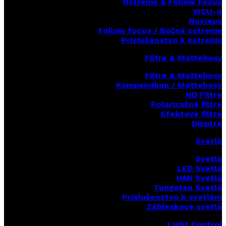
Ostrenie & Follow Focus
WCU-4
Nucleus
Follow focus / Bočné ostrenie
Príslušenstvo k ostreniu
Filtre & Matteboxy
Filtre & Matteboxy
Kompendium / Matteboxy
ND Filtre
Polarizačné filtre
Efektové filtre
Dioptre
Svetlá
Svetlá
LED Svetlá
HMI Svetlá
Tungsten Svetlá
Príslušenstvo k svetlám
Zábleskové svetlá
Light Control