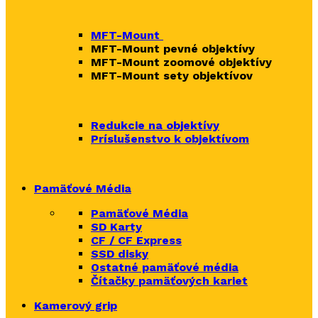
MFT-Mount
MFT-Mount pevné objektívy
MFT-Mount zoomové objektívy
MFT-Mount sety objektívov
Redukcie na objektívy
Príslušenstvo k objektívom
Pamäťové Média
Pamäťové Média
SD Karty
CF / CF Express
SSD disky
Ostatné pamäťové média
Čítačky
pamäťových kariet
Kamerový grip