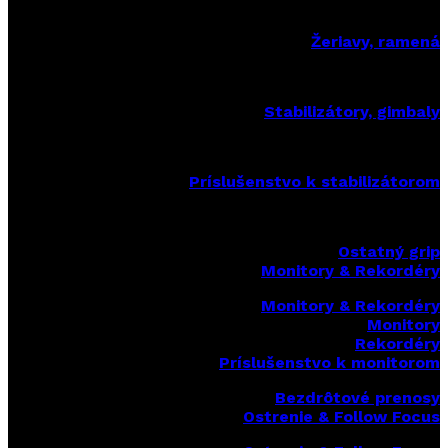
Žeriavy, ramená
Stabilizátory, gimbaly
Príslušenstvo k stabilizátorom
Ostatný grip
Monitory & Rekordéry
Monitory & Rekordéry
Monitory
Rekordéry
Príslušenstvo k monitorom
Bezdrôtové prenosy
Ostrenie & Follow Focus