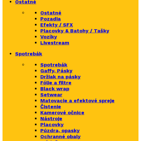
Ostatné
Ostatné
Pozadia
Efekty / SFX
Placovky & Batohy / Tašky
Vozíky
Livestream
Spotrebák
Spotrebák
Gaffy, Pásky
Držiak na pásky
Fólie a filtre
Black wrap
Setwear
Matovacie a efektové spreje
Čistenie
Kamerové očnice
Nástroje
Placovky
Púzdra, opasky
Ochranné obaly