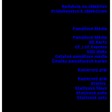
Redukcie na objektívy
Príslušenstvo k objektívom
Pamäťové Média
Pamäťové Média
SD Karty
CF / CF Express
SSD disky
Ostatné pamäťové média
Čítačky
pamäťových kariet
Kamerový grip
Kamerový grip
Statívy
Statívové hlavy
Statívové nohy
Statívové sety