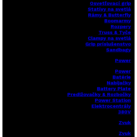
Osvetľovací grip
Statívy na svetlá
Rámy & Butterfly
Boomarm
y
Rozpery
Truss & Tyče
Clampy na svetlá
Grip príslušenstvo
Sandbagy
Power
Power
Batérie
Nabíjačky
Battery Plate
Predlžovačky & Rozbočky
Power Station
Elektrocentrály
380V
Zvuk
Zvuk