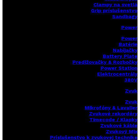
Clampy na svetlá
Grip príslušenstvo
Sandbagy
Power
Power
Batérie
Nabíjačky
Battery Plate
Predlžovačky & Rozbočky
Power Station
Elektrocentrály
380V
Zvuk
Zvuk
Mikrofóny & Lavalier
Zvukové rekordéry
Timecode / Klapky
Zvukové káble
Zvukový Mix
Príslušenstvo k zvukovej technike