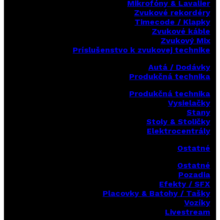
Mikrofóny & Lavalier
Zvukové rekordéry
Timecode / Klapky
Zvukové káble
Zvukový Mix
Príslušenstvo k zvukovej technike
Autá / Dodávky
Produkčná technika
Produkčná technika
Vysielačky
Stany
Stoly & Stoličky
Elektrocentrály
Ostatné
Ostatné
Pozadia
Efekty / SFX
Placovky & Batohy / Tašky
Vozíky
Livestream