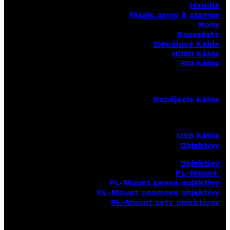
Handle
Magic army & clampy
Rody
Baseplate
Signálové Káble
HDMI káble
SDI káble
Napájacie káble
USB káble
Objektívy
Objektívy
PL-Mount
PL-Mount pevné objektívy
PL-Mount zoomové objektívy
PL-Mount sety objektívov