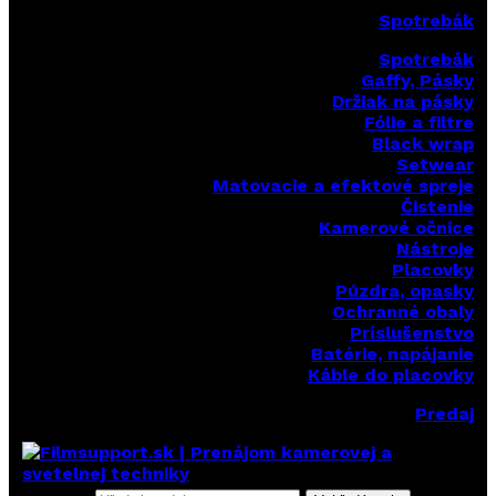
Spotrebák
Spotrebák
Gaffy, Pásky
Držiak na pásky
Fólie a filtre
Black wrap
Setwear
Matovacie a efektové spreje
Čistenie
Kamerové očnice
Nástroje
Placovky
Púzdra, opasky
Ochranné obaly
Príslušenstvo
Batérie, napájanie
Káble do placovky
Predaj