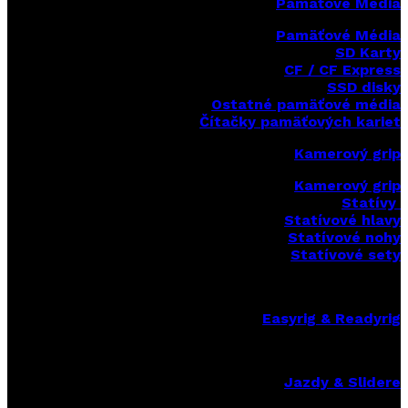
Pamäťové Média
Pamäťové Média
SD Karty
CF / CF Express
SSD disky
Ostatné pamäťové média
Čítačky
pamäťových kariet
Kamerový grip
Kamerový grip
Statívy
Statívové hlavy
Statívové nohy
Statívové sety
Easyrig & Readyrig
Jazdy & Slidere