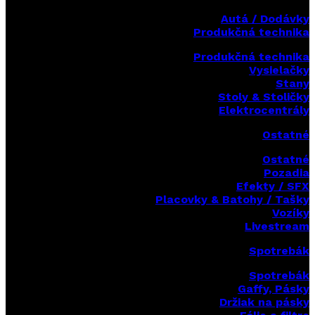
Autá / Dodávky
Produkčná technika
Produkčná technika
Vysielačky
Stany
Stoly & Stoličky
Elektrocentrály
Ostatné
Ostatné
Pozadia
Efekty / SFX
Placovky & Batohy / Tašky
Vozíky
Livestream
Spotrebák
Spotrebák
Gaffy, Pásky
Držiak na pásky