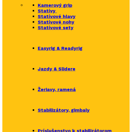
Kamerový grip
Statívy
Statívové hlavy
Statívové nohy
Statívové sety
Easyrig & Readyrig
Jazdy & Slidere
Žeriavy, ramená
Stabilizátory, gimbaly
Príslušenstvo k stabilizátorom