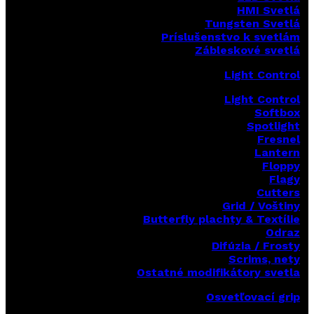
HMI Svetlá
Tungsten Svetlá
Príslušenstvo k svetlám
Zábleskové svetlá
Light Control
Light Control
Softbox
Spotlight
Fresnel
Lantern
Floppy
Flagy
Cutters
Grid / Voštiny
Butterfly plachty & Textílie
Odraz
Difúzia / Frosty
Scrims,
nety
Ostatné modifikátory svetla
Osvetľovací grip