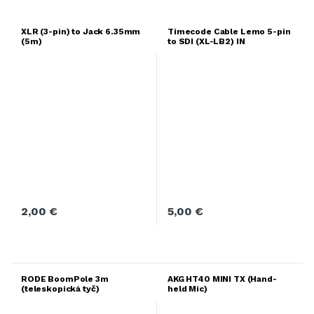
XLR (3-pin) to Jack 6.35mm
Timecode Cable Lemo 5-pin
(5m)
to SDI (XL-LB2) IN
2,00
€
5,00
€
RODE BoomPole 3m
AKG HT40 MINI TX (Hand-
(teleskopická tyč)
held Mic)