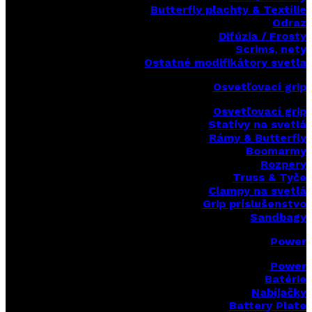
Butterfly plachty & Textílie
Odraz
Difúzia / Frosty
Scrims,
nety
Ostatné modifikátory svetla
Osvetľovací grip
Osvetľovací grip
Statívy na svetlá
Rámy & Butterfly
Boomarm
y
Rozpery
Truss & Tyče
Clampy na svetlá
Grip príslušenstvo
Sandbagy
Power
Power
Batérie
Nabíjačky
Battery Plate