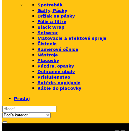
Spotrebák
Gaffy, Pásky
Držiak na pásky
Fólie a filtre
Black wrap
Setwear
Matovacie a efektové spreje
Čistenie
Kamerové očnice
Nástroje
Placovky
Púzdra, opasky
Ochranné obaly
Príslušenstvo
Batérie, napájanie
Káble do placovky
Predaj
Search for: