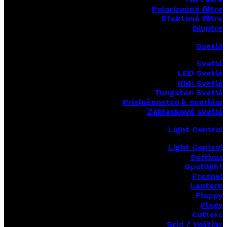
Polarizačné filtre
Efektové filtre
Dioptre
Svetlá
Svetlá
LED Svetlá
HMI Svetlá
Tungsten Svetlá
Príslušenstvo k svetlám
Zábleskové svetlá
Light Control
Light Control
Softbox
Spotlight
Fresnel
Lantern
Floppy
Flagy
Cutters
Grid / Voštiny