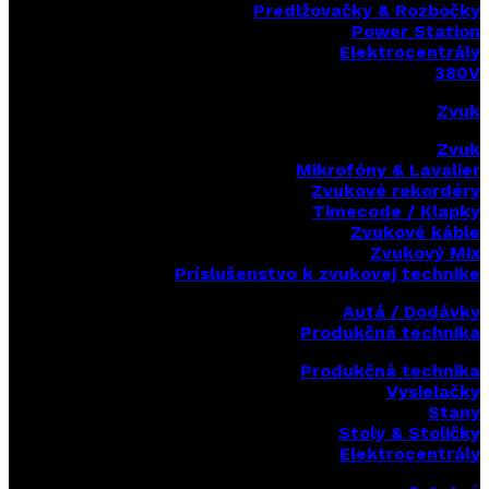
Predlžovačky & Rozbočky
Power Station
Elektrocentrály
380V
Zvuk
Zvuk
Mikrofóny & Lavalier
Zvukové rekordéry
Timecode / Klapky
Zvukové káble
Zvukový Mix
Príslušenstvo k zvukovej technike
Autá / Dodávky
Produkčná technika
Produkčná technika
Vysielačky
Stany
Stoly & Stoličky
Elektrocentrály