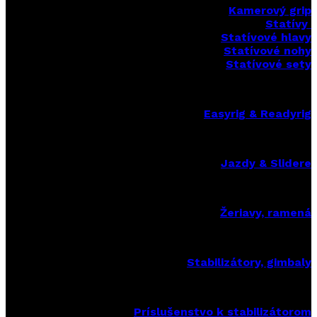
Kamerový grip
Statívy
Statívové hlavy
Statívové nohy
Statívové sety
Easyrig & Readyrig
Jazdy & Slidere
Žeriavy, ramená
Stabilizátory, gimbaly
Príslušenstvo k stabilizátorom