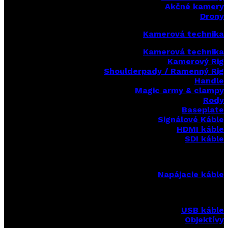
Akčné kamery
Drony
Kamerová technika
Kamerová technika
Kamerový Rig
Shoulderpady / Ramenný Rig
Handle
Magic army & clampy
Rody
Baseplate
Signálové Káble
HDMI káble
SDI káble
Napájacie káble
USB káble
Objektívy