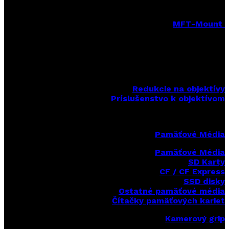
MFT-Mount
MFT-Mount pevné objektívy
MFT-Mount zoomové objektívy
MFT-Mount sety objektívov
Redukcie na objektívy
Príslušenstvo k objektívom
Pamäťové Média
Pamäťové Média
SD Karty
CF / CF Express
SSD disky
Ostatné pamäťové média
Čítačky
pamäťových kariet
Kamerový grip