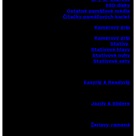
SSD disky
Ostatné pamäťové média
Čítačky
pamäťových kariet
Kamerový grip
Kamerový grip
Statívy
Statívové hlavy
Statívové nohy
Statívové sety
Easyrig & Readyrig
Jazdy & Slidere
Žeriavy, ramená