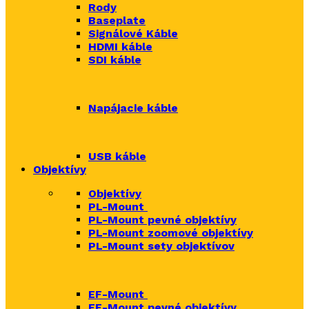
Rody
Baseplate
Signálové Káble
HDMI káble
SDI káble
Napájacie káble
USB káble
Objektívy
Objektívy
PL-Mount
PL-Mount pevné objektívy
PL-Mount zoomové objektívy
PL-Mount sety objektívov
EF-Mount
EF-Mount pevné objektívy