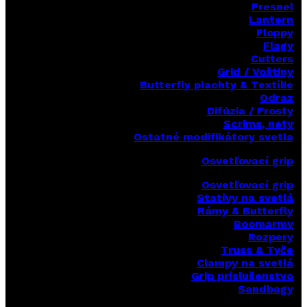
Fresnel
Lantern
Floppy
Flagy
Cutters
Grid / Voštiny
Butterfly plachty & Textílie
Odraz
Difúzia / Frosty
Scrims,
nety
Ostatné modifikátory svetla
Osvetľovací grip
Osvetľovací grip
Statívy na svetlá
Rámy & Butterfly
Boomarm
y
Rozpery
Truss & Tyče
Clampy na svetlá
Grip príslušenstvo
Sandbagy