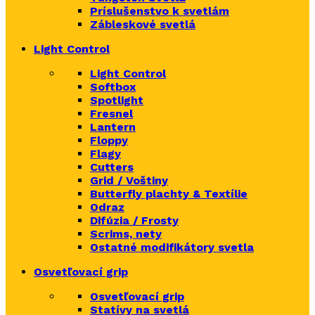
Príslušenstvo k svetlám
Zábleskové svetlá
Light Control
Light Control
Softbox
Spotlight
Fresnel
Lantern
Floppy
Flagy
Cutters
Grid / Voštiny
Butterfly plachty & Textílie
Odraz
Difúzia / Frosty
Scrims,
nety
Ostatné modifikátory svetla
Osvetľovací grip
Osvetľovací grip
Statívy na svetlá