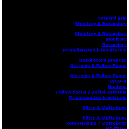
Ostatný grip
Monitory & Rekordéry
Monitory & Rekordéry
Monitory
Rekordéry
Príslušenstvo k monitorom
Bezdrôtové prenosy
Ostrenie & Follow Focus
Ostrenie & Follow Focus
WCU-4
Nucleus
Follow focus / Bočné ostrenie
Príslušenstvo k ostreniu
Filtre & Matteboxy
Filtre & Matteboxy
Kompendium / Matteboxy
ND Filtre