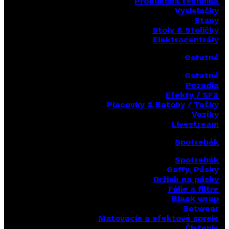
Produkčná technika
Vysielačky
Stany
Stoly & Stoličky
Elektrocentrály
Ostatné
Ostatné
Pozadia
Efekty / SFX
Placovky & Batohy / Tašky
Vozíky
Livestream
Spotrebák
Spotrebák
Gaffy, Pásky
Držiak na pásky
Fólie a filtre
Black wrap
Setwear
Matovacie a efektové spreje
Čistenie