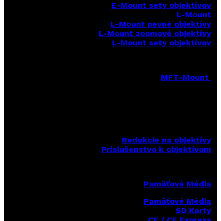
E-Mount sety objektívov
L-Mount
L-Mount pevné objektívy
L-Mount zoomové objektívy
L-Mount sety objektívov
MFT-Mount
MFT-Mount pevné objektívy
MFT-Mount zoomové objektívy
MFT-Mount sety objektívov
Redukcie na objektívy
Príslušenstvo k objektívom
Pamäťové Média
Pamäťové Média
SD Karty
CF / CF Express