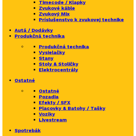
Timecode / Klapky
Zvukové káble
Zvukový Mix
Príslušenstvo k zvukovej technike
Autá / Dodávky
Produkčná technika
Produkčná technika
Vysielačky
Stany
Stoly & Stoličky
Elektrocentrály
Ostatné
Ostatné
Pozadia
Efekty / SFX
Placovky & Batohy / Tašky
Vozíky
Livestream
Spotrebák