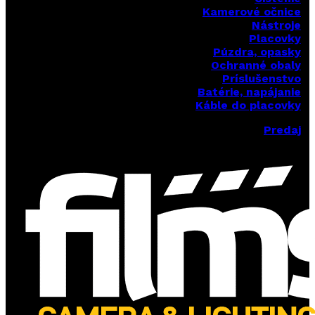
Kamerové očnice
Nástroje
Placovky
Púzdra, opasky
Ochranné obaly
Príslušenstvo
Batérie, napájanie
Káble do placovky
Predaj