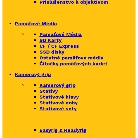
Príslušenstvo k objektívom
Pamäťové Média
Pamäťové Média
SD Karty
CF / CF Express
SSD disky
Ostatné pamäťové média
Čítačky
pamäťových kariet
Kamerový grip
Kamerový grip
Statívy
Statívové hlavy
Statívové nohy
Statívové sety
Easyrig & Readyrig