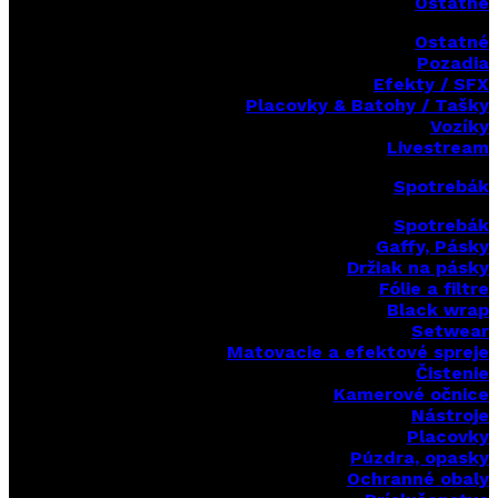
Ostatné
Ostatné
Pozadia
Efekty / SFX
Placovky & Batohy / Tašky
Vozíky
Livestream
Spotrebák
Spotrebák
Gaffy, Pásky
Držiak na pásky
Fólie a filtre
Black wrap
Setwear
Matovacie a efektové spreje
Čistenie
Kamerové očnice
Nástroje
Placovky
Púzdra, opasky
Ochranné obaly