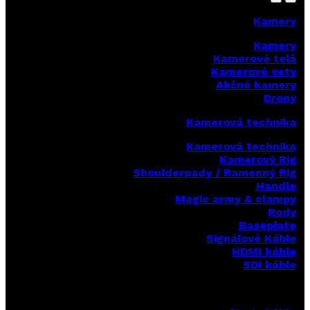
Kamery
Kamery
Kamerové telá
Kamerové sety
Akčné kamery
Drony
Kamerová technika
Kamerová technika
Kamerový Rig
Shoulderpady / Ramenný Rig
Handle
Magic army & clampy
Rody
Baseplate
Signálové Káble
HDMI káble
SDI káble