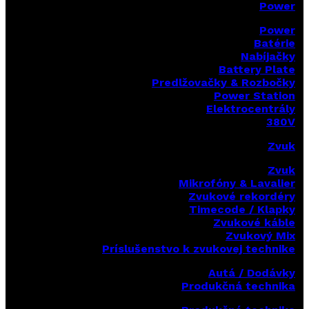
Power
Power
Batérie
Nabíjačky
Battery Plate
Predlžovačky & Rozbočky
Power Station
Elektrocentrály
380V
Zvuk
Zvuk
Mikrofóny & Lavalier
Zvukové rekordéry
Timecode / Klapky
Zvukové káble
Zvukový Mix
Príslušenstvo k zvukovej technike
Autá / Dodávky
Produkčná technika