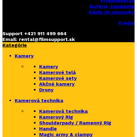
Príslušenstvo
Batérie, napájanie
Káble do placovky
Predaj
Support
+421 911 499 664
Email: rental@filmsupport.sk
Kategórie
Kamery
Kamery
Kamerové telá
Kamerové sety
Akčné kamery
Drony
Kamerová technika
Kamerová technika
Kamerový Rig
Shoulderpady / Ramenný Rig
Handle
Magic army & clampy