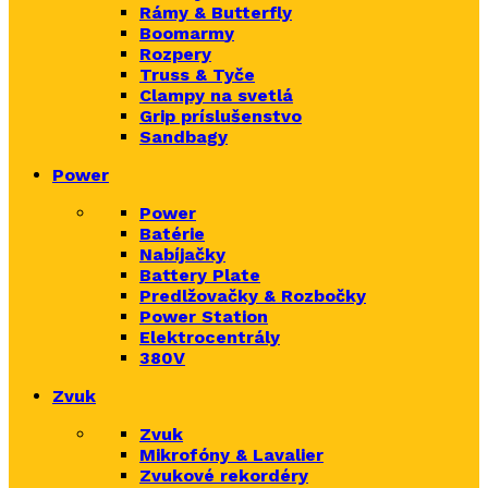
Rámy & Butterfly
Boomarm
y
Rozpery
Truss & Tyče
Clampy na svetlá
Grip príslušenstvo
Sandbagy
Power
Power
Batérie
Nabíjačky
Battery Plate
Predlžovačky & Rozbočky
Power Station
Elektrocentrály
380V
Zvuk
Zvuk
Mikrofóny & Lavalier
Zvukové rekordéry