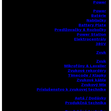
Power
Power
Batérie
Nabíjačky
Battery Plate
Predlžovačky & Rozbočky
Power Station
Elektrocentrály
380V
Zvuk
Zvuk
Mikrofóny & Lavalier
Zvukové rekordéry
Timecode / Klapky
Zvukové káble
Zvukový Mix
Príslušenstvo k zvukovej technike
Autá / Dodávky
Produkčná technika