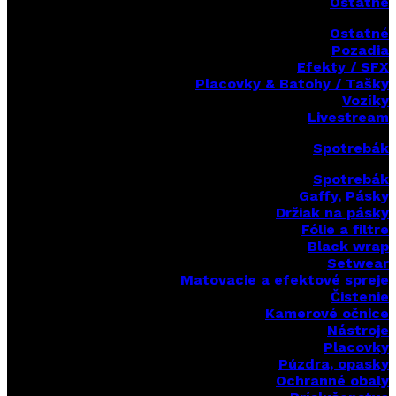
Ostatné
Ostatné
Pozadia
Efekty / SFX
Placovky & Batohy / Tašky
Vozíky
Livestream
Spotrebák
Spotrebák
Gaffy, Pásky
Držiak na pásky
Fólie a filtre
Black wrap
Setwear
Matovacie a efektové spreje
Čistenie
Kamerové očnice
Nástroje
Placovky
Púzdra, opasky
Ochranné obaly