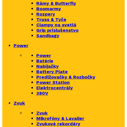
Rámy & Butterfly
Boomarm
y
Rozpery
Truss & Tyče
Clampy na svetlá
Grip príslušenstvo
Sandbagy
Power
Power
Batérie
Nabíjačky
Battery Plate
Predlžovačky & Rozbočky
Power Station
Elektrocentrály
380V
Zvuk
Zvuk
Mikrofóny & Lavalier
Zvukové rekordéry