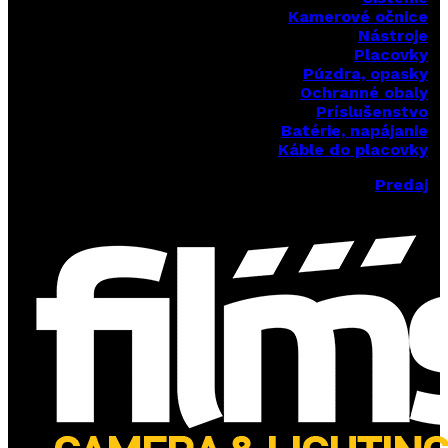
Kamerové očnice
Nástroje
Placovky
Púzdra, opasky
Ochranné obaly
Príslušenstvo
Batérie, napájanie
Káble do placovky
Predaj