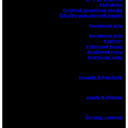
SSD disky
Ostatné pamäťové média
Čítačky
pamäťových kariet
Kamerový grip
Kamerový grip
Statívy
Statívové hlavy
Statívové nohy
Statívové sety
Easyrig & Readyrig
Jazdy & Slidere
Žeriavy, ramená