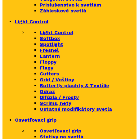
Príslušenstvo k svetlám
Zábleskové svetlá
Light Control
Light Control
Softbox
Spotlight
Fresnel
Lantern
Floppy
Flagy
Cutters
Grid / Voštiny
Butterfly plachty & Textílie
Odraz
Difúzia / Frosty
Scrims,
nety
Ostatné modifikátory svetla
Osvetľovací grip
Osvetľovací grip
Statívy na svetlá