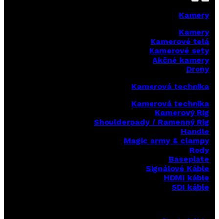
Kamery
Kamery
Kamerové telá
Kamerové sety
Akčné kamery
Drony
Kamerová technika
Kamerová technika
Kamerový Rig
Shoulderpady / Ramenný Rig
Handle
Magic army & clampy
Rody
Baseplate
Signálové Káble
HDMI káble
SDI káble