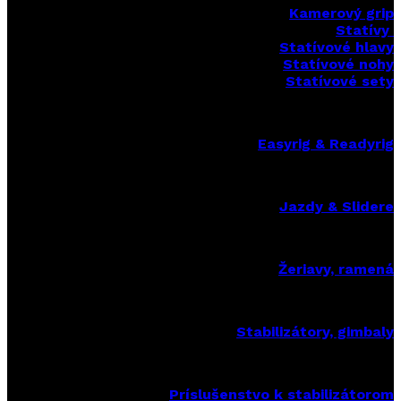
Kamerový grip
Statívy
Statívové hlavy
Statívové nohy
Statívové sety
Easyrig & Readyrig
Jazdy & Slidere
Žeriavy, ramená
Stabilizátory, gimbaly
Príslušenstvo k stabilizátorom