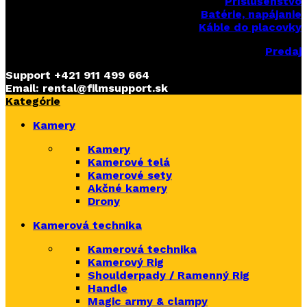
Príslušenstvo
Batérie, napájanie
Káble do placovky
Predaj
Support
+421 911 499 664
Email: rental@filmsupport.sk
Kategórie
Kamery
Kamery
Kamerové telá
Kamerové sety
Akčné kamery
Drony
Kamerová technika
Kamerová technika
Kamerový Rig
Shoulderpady / Ramenný Rig
Handle
Magic army & clampy