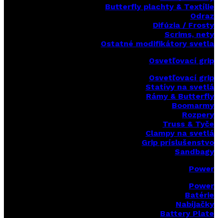
Butterfly plachty & Textílie
Odraz
Difúzia / Frosty
Scrims,
nety
Ostatné modifikátory svetla
Osvetľovací grip
Osvetľovací grip
Statívy na svetlá
Rámy & Butterfly
Boomarm
y
Rozpery
Truss & Tyče
Clampy na svetlá
Grip príslušenstvo
Sandbagy
Power
Power
Batérie
Nabíjačky
Battery Plate