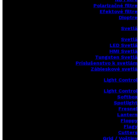
Polarizačné filtre
Efektové filtre
Dioptre
Svetlá
Svetlá
LED Svetlá
HMI Svetlá
Tungsten Svetlá
Príslušenstvo k svetlám
Zábleskové svetlá
Light Control
Light Control
Softbox
Spotlight
Fresnel
Lantern
Floppy
Flagy
Cutters
Grid / Voštiny