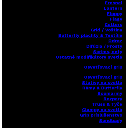
Fresnel
Lantern
Floppy
Flagy
Cutters
Grid / Voštiny
Butterfly plachty & Textílie
Odraz
Difúzia / Frosty
Scrims,
nety
Ostatné modifikátory svetla
Osvetľovací grip
Osvetľovací grip
Statívy na svetlá
Rámy & Butterfly
Boomarm
y
Rozpery
Truss & Tyče
Clampy na svetlá
Grip príslušenstvo
Sandbagy