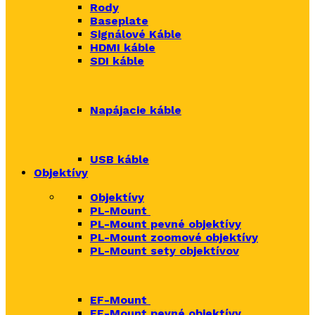
Rody
Baseplate
Signálové Káble
HDMI káble
SDI káble
Napájacie káble
USB káble
Objektívy
Objektívy
PL-Mount
PL-Mount pevné objektívy
PL-Mount zoomové objektívy
PL-Mount sety objektívov
EF-Mount
EF-Mount pevné objektívy