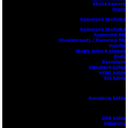
Akčné kamery
Drony
Kamerová technika
Kamerová technika
Kamerový Rig
Shoulderpady / Ramenný Rig
Handle
Magic army & clampy
Rody
Baseplate
Signálové Káble
HDMI káble
SDI káble
Napájacie káble
USB káble
Objektívy