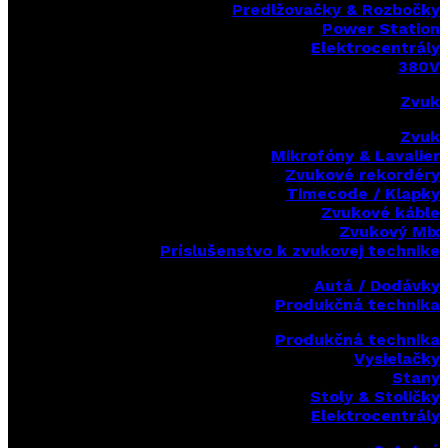
Predlžovačky & Rozbočky
Power Station
Elektrocentrály
380V
Zvuk
Zvuk
Mikrofóny & Lavalier
Zvukové rekordéry
Timecode / Klapky
Zvukové káble
Zvukový Mix
Príslušenstvo k zvukovej technike
Autá / Dodávky
Produkčná technika
Produkčná technika
Vysielačky
Stany
Stoly & Stoličky
Elektrocentrály