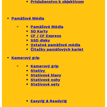
Príslušenstvo k objektívom
Pamäťové Média
Pamäťové Média
SD Karty
CF / CF Express
SSD disky
Ostatné pamäťové média
Čítačky
pamäťových kariet
Kamerový grip
Kamerový grip
Statívy
Statívové hlavy
Statívové nohy
Statívové sety
Easyrig & Readyrig