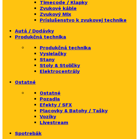
Timecode / Klapky
Zvukové káble
Zvukový Mix
Príslušenstvo k zvukovej technike
Autá / Dodávky
Produkčná technika
Produkčná technika
Vysielačky
Stany
Stoly & Stoličky
Elektrocentrály
Ostatné
Ostatné
Pozadia
Efekty / SFX
Placovky & Batohy / Tašky
Vozíky
Livestream
Spotrebák