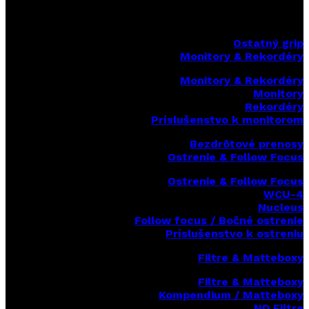
Ostatný grip
Monitory & Rekordéry
Monitory & Rekordéry
Monitory
Rekordéry
Príslušenstvo k monitorom
Bezdrôtové prenosy
Ostrenie & Follow Focus
Ostrenie & Follow Focus
WCU-4
Nucleus
Follow focus / Bočné ostrenie
Príslušenstvo k ostreniu
Filtre & Matteboxy
Filtre & Matteboxy
Kompendium / Matteboxy
ND Filtre