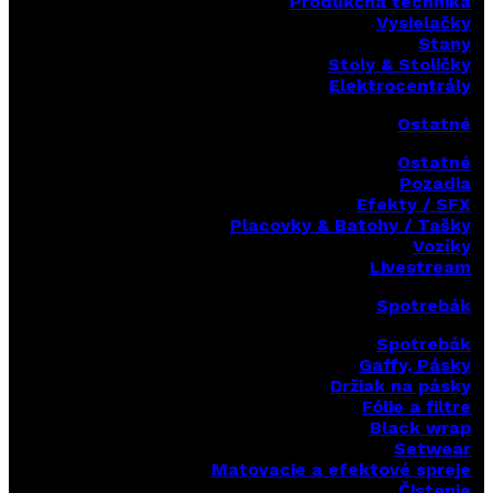
Produkčná technika
Vysielačky
Stany
Stoly & Stoličky
Elektrocentrály
Ostatné
Ostatné
Pozadia
Efekty / SFX
Placovky & Batohy / Tašky
Vozíky
Livestream
Spotrebák
Spotrebák
Gaffy, Pásky
Držiak na pásky
Fólie a filtre
Black wrap
Setwear
Matovacie a efektové spreje
Čistenie