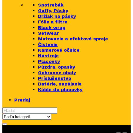
Spotrebák
Gaffy, Pásky
Držiak na pásky
Fólie a filtre
Black wrap
Setwear
Matovacie a efektové spreje
Čistenie
Kamerové očnice
Nástroje
Placovky
Púzdra, opasky
Ochranné obaly
Príslušenstvo
Batérie, napájanie
Káble do placovky
Predaj
Search for: