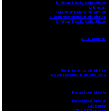
E-Mount sety objektívov
L-Mount
L-Mount pevné objektívy
L-Mount zoomové objektívy
L-Mount sety objektívov
MFT-Mount
MFT-Mount pevné objektívy
MFT-Mount zoomové objektívy
MFT-Mount sety objektívov
Redukcie na objektívy
Príslušenstvo k objektívom
Pamäťové Média
Pamäťové Média
SD Karty
CF / CF Express