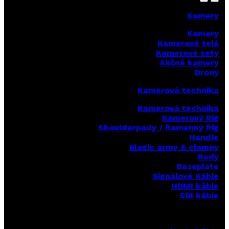
Kamery
Kamery
Kamerové telá
Kamerové sety
Akčné kamery
Drony
Kamerová technika
Kamerová technika
Kamerový Rig
Shoulderpady / Ramenný Rig
Handle
Magic army & clampy
Rody
Baseplate
Signálové Káble
HDMI káble
SDI káble