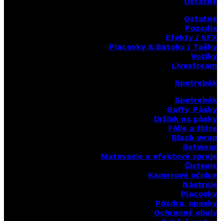
Ostatné
Ostatné
Pozadia
Efekty / SFX
Placovky & Batohy / Tašky
Vozíky
Livestream
Spotrebák
Spotrebák
Gaffy, Pásky
Držiak na pásky
Fólie a filtre
Black wrap
Setwear
Matovacie a efektové spreje
Čistenie
Kamerové očnice
Nástroje
Placovky
Púzdra, opasky
Ochranné obaly