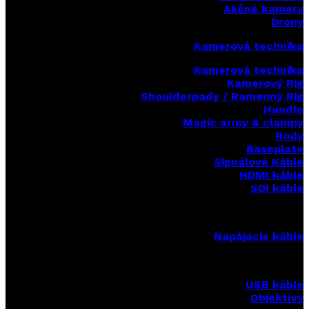
Akčné kamery
Drony
Kamerová technika
Kamerová technika
Kamerový Rig
Shoulderpady / Ramenný Rig
Handle
Magic army & clampy
Rody
Baseplate
Signálové Káble
HDMI káble
SDI káble
Napájacie káble
USB káble
Objektívy