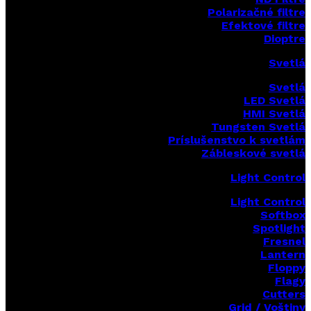
Polarizačné filtre
Efektové filtre
Dioptre
Svetlá
Svetlá
LED Svetlá
HMI Svetlá
Tungsten Svetlá
Príslušenstvo k svetlám
Zábleskové svetlá
Light Control
Light Control
Softbox
Spotlight
Fresnel
Lantern
Floppy
Flagy
Cutters
Grid / Voštiny