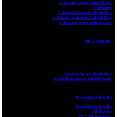
E-Mount sety objektívov
L-Mount
L-Mount pevné objektívy
L-Mount zoomové objektívy
L-Mount sety objektívov
MFT-Mount
MFT-Mount pevné objektívy
MFT-Mount zoomové objektívy
MFT-Mount sety objektívov
Redukcie na objektívy
Príslušenstvo k objektívom
Pamäťové Média
Pamäťové Média
SD Karty
CF / CF Express