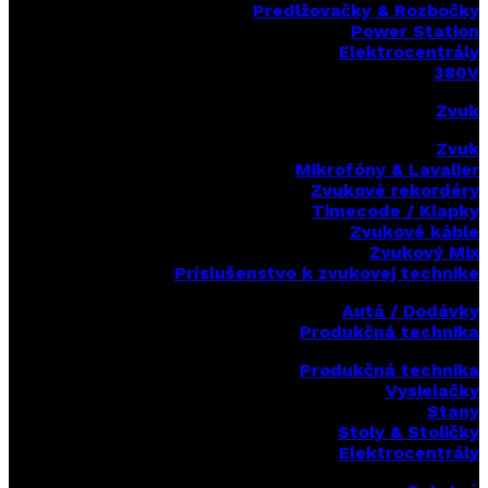
Predlžovačky & Rozbočky
Power Station
Elektrocentrály
380V
Zvuk
Zvuk
Mikrofóny & Lavalier
Zvukové rekordéry
Timecode / Klapky
Zvukové káble
Zvukový Mix
Príslušenstvo k zvukovej technike
Autá / Dodávky
Produkčná technika
Produkčná technika
Vysielačky
Stany
Stoly & Stoličky
Elektrocentrály