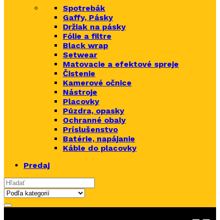
Spotrebák
Gaffy, Pásky
Držiak na pásky
Fólie a filtre
Black wrap
Setwear
Matovacie a efektové spreje
Čistenie
Kamerové očnice
Nástroje
Placovky
Púzdra, opasky
Ochranné obaly
Príslušenstvo
Batérie, napájanie
Káble do placovky
Predaj
Search for: