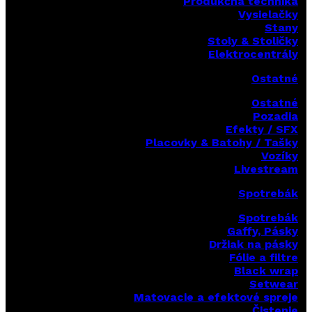
Produkčná technika
Vysielačky
Stany
Stoly & Stoličky
Elektrocentrály
Ostatné
Ostatné
Pozadia
Efekty / SFX
Placovky & Batohy / Tašky
Vozíky
Livestream
Spotrebák
Spotrebák
Gaffy, Pásky
Držiak na pásky
Fólie a filtre
Black wrap
Setwear
Matovacie a efektové spreje
Čistenie