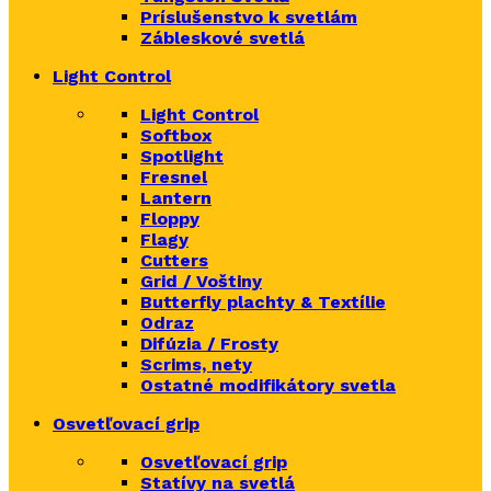
Príslušenstvo k svetlám
Zábleskové svetlá
Light Control
Light Control
Softbox
Spotlight
Fresnel
Lantern
Floppy
Flagy
Cutters
Grid / Voštiny
Butterfly plachty & Textílie
Odraz
Difúzia / Frosty
Scrims,
nety
Ostatné modifikátory svetla
Osvetľovací grip
Osvetľovací grip
Statívy na svetlá