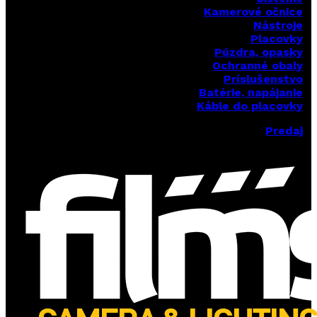
Kamerové očnice
Nástroje
Placovky
Púzdra, opasky
Ochranné obaly
Príslušenstvo
Batérie, napájanie
Káble do placovky
Predaj