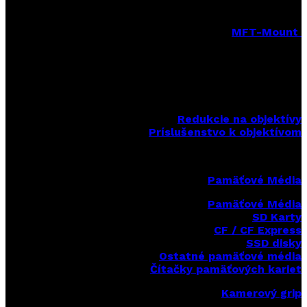
MFT-Mount
MFT-Mount pevné objektívy
MFT-Mount zoomové objektívy
MFT-Mount sety objektívov
Redukcie na objektívy
Príslušenstvo k objektívom
Pamäťové Média
Pamäťové Média
SD Karty
CF / CF Express
SSD disky
Ostatné pamäťové média
Čítačky
pamäťových kariet
Kamerový grip