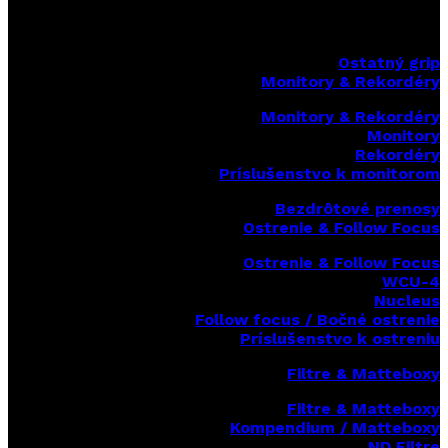
Ostatný grip
Monitory & Rekordéry
Monitory & Rekordéry
Monitory
Rekordéry
Príslušenstvo k monitorom
Bezdrôtové prenosy
Ostrenie & Follow Focus
Ostrenie & Follow Focus
WCU-4
Nucleus
Follow focus / Bočné ostrenie
Príslušenstvo k ostreniu
Filtre & Matteboxy
Filtre & Matteboxy
Kompendium / Matteboxy
ND Filtre