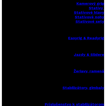
Kamerový grip
Statívy
Statívové hlavy
Statívové nohy
Statívové sety
Easyrig & Readyrig
Jazdy & Slidere
Žeriavy, ramená
Stabilizátory, gimbaly
Príslušenstvo k stabilizátorom