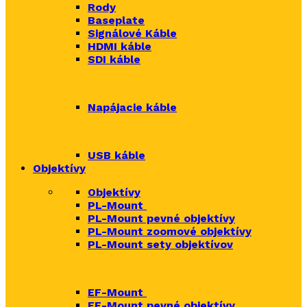
Rody
Baseplate
Signálové Káble
HDMI káble
SDI káble
Napájacie káble
USB káble
Objektívy
Objektívy
PL-Mount
PL-Mount pevné objektívy
PL-Mount zoomové objektívy
PL-Mount sety objektívov
EF-Mount
EF-Mount pevné objektívy