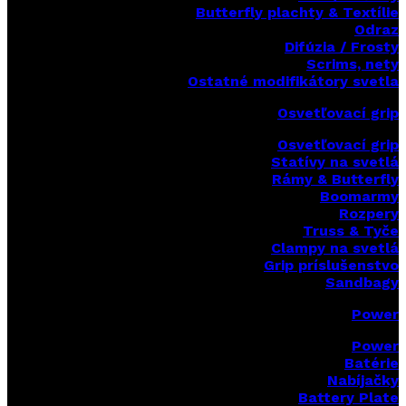
Butterfly plachty & Textílie
Odraz
Difúzia / Frosty
Scrims,
nety
Ostatné modifikátory svetla
Osvetľovací grip
Osvetľovací grip
Statívy na svetlá
Rámy & Butterfly
Boomarm
y
Rozpery
Truss & Tyče
Clampy na svetlá
Grip príslušenstvo
Sandbagy
Power
Power
Batérie
Nabíjačky
Battery Plate