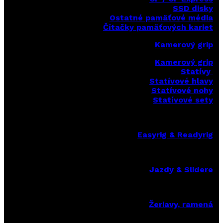
SSD disky
Ostatné pamäťové média
Čítačky
pamäťových kariet
Kamerový grip
Kamerový grip
Statívy
Statívové hlavy
Statívové nohy
Statívové sety
Easyrig & Readyrig
Jazdy & Slidere
Žeriavy, ramená