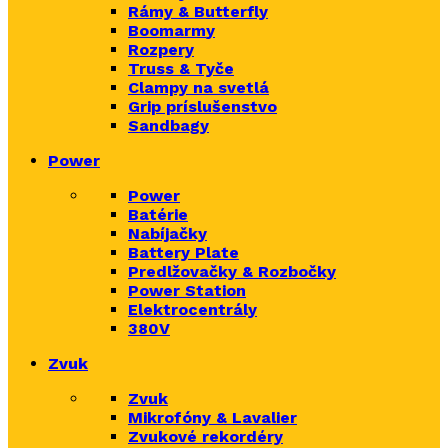
Rámy & Butterfly
Boomarm
y
Rozpery
Truss & Tyče
Clampy na svetlá
Grip príslušenstvo
Sandbagy
Power
Power
Batérie
Nabíjačky
Battery Plate
Predlžovačky & Rozbočky
Power Station
Elektrocentrály
380V
Zvuk
Zvuk
Mikrofóny & Lavalier
Zvukové rekordéry