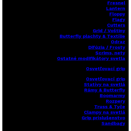
Fresnel
Lantern
Floppy
Flagy
Cutters
Grid / Voštiny
Butterfly plachty & Textílie
Odraz
Difúzia / Frosty
Scrims,
nety
Ostatné modifikátory svetla
Osvetľovací grip
Osvetľovací grip
Statívy na svetlá
Rámy & Butterfly
Boomarm
y
Rozpery
Truss & Tyče
Clampy na svetlá
Grip príslušenstvo
Sandbagy