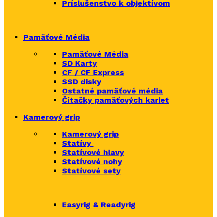
Príslušenstvo k objektívom
Pamäťové Média
Pamäťové Média
SD Karty
CF / CF Express
SSD disky
Ostatné pamäťové média
Čítačky
pamäťových kariet
Kamerový grip
Kamerový grip
Statívy
Statívové hlavy
Statívové nohy
Statívové sety
Easyrig & Readyrig