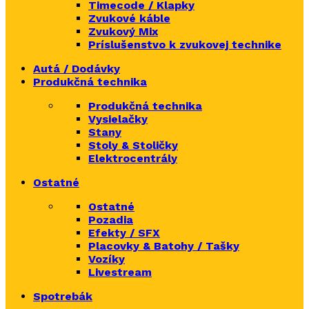
Timecode / Klapky
Zvukové káble
Zvukový Mix
Príslušenstvo k zvukovej technike
Autá / Dodávky
Produkčná technika
Produkčná technika
Vysielačky
Stany
Stoly & Stoličky
Elektrocentrály
Ostatné
Ostatné
Pozadia
Efekty / SFX
Placovky & Batohy / Tašky
Vozíky
Livestream
Spotrebák