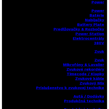
Power
Power
Batérie
Nabíjačky
Battery Plate
Predlžovačky & Rozbočky
Power Station
Elektrocentrály
380V
Zvuk
Zvuk
Mikrofóny & Lavalier
Zvukové rekordéry
Timecode / Klapky
Zvukové káble
Zvukový Mix
Príslušenstvo k zvukovej technike
Autá / Dodávky
Produkčná technika