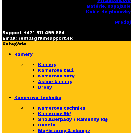
Príslušenstvo
Batérie, napájanie
Káble do placovky
Predaj
Support
+421 911 499 664
Email: rental@filmsupport.sk
Kategórie
Kamery
Kamery
Kamerové telá
Kamerové sety
Akčné kamery
Drony
Kamerová technika
Kamerová technika
Kamerový Rig
Shoulderpady / Ramenný Rig
Handle
Magic army & clampy