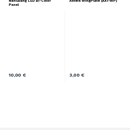
NanGuang LED Bi-Color
Astera WingPlate (AX1-WP)
Panel
10,00
€
3,00
€