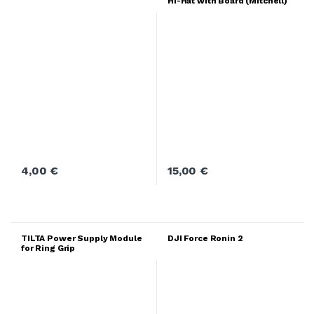
Hi-Hat with Board (Mitchell)
4,00
€
15,00
€
TILTA Power Supply Module
DJI Force Ronin 2
for Ring Grip